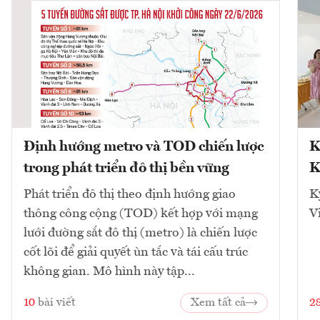
Định hướng metro và TOD chiến lược
K
trong phát triển đô thị bền vững
K
Phát triển đô thị theo định hướng giao
K
thông công cộng (TOD) kết hợp với mạng
V
lưới đường sắt đô thị (metro) là chiến lược
cốt lõi để giải quyết ùn tắc và tái cấu trúc
không gian. Mô hình này tập...
10
bài viết
Xem tất cả
2