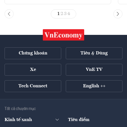
1
2
3
4
Chứng khoán
Tiêu & Dùng
Xe
VnE TV
Tech Connect
English ++
Tất cả chuyên mục
Kinh tế xanh
Tiêu điểm