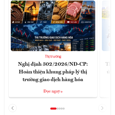
Thị trường
Nghị định 302/2026/NĐ-CP:
Tha
Hoàn thiện khung pháp lý thị
ứng
trường giao dịch hàng hóa
Đọc ngay