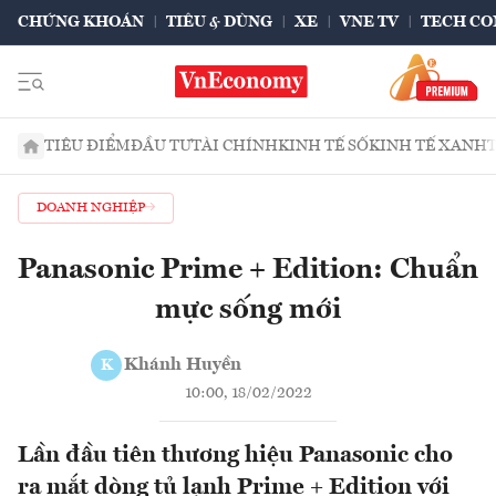
CHỨNG KHOÁN
TIÊU & DÙNG
XE
VNE TV
TECH CO
TIÊU ĐIỂM
ĐẦU TƯ
TÀI CHÍNH
KINH TẾ SỐ
KINH TẾ XANH
DOANH NGHIỆP
Panasonic Prime + Edition: Chuẩn
mực sống mới
Khánh Huyền
K
10:00, 18/02/2022
Lần đầu tiên thương hiệu Panasonic cho
ra mắt dòng tủ lạnh Prime + Edition với