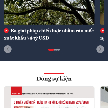
Ba giải pháp chiến lược nhằm cán mốc
xuất khẩu 74 tỷ USD
ngu
Dòng sự kiện