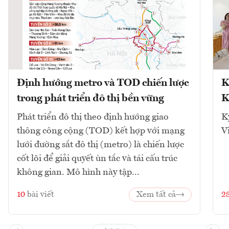
Định hướng metro và TOD chiến lược
K
trong phát triển đô thị bền vững
K
Phát triển đô thị theo định hướng giao
K
thông công cộng (TOD) kết hợp với mạng
V
lưới đường sắt đô thị (metro) là chiến lược
cốt lõi để giải quyết ùn tắc và tái cấu trúc
không gian. Mô hình này tập...
10
bài viết
Xem tất cả
2