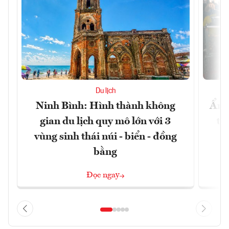
Du lịch
Ninh Bình: Hình thành không
Ẩm 
gian du lịch quy mô lớn với 3
tê
vùng sinh thái núi - biển - đồng
bằng
Đọc ngay