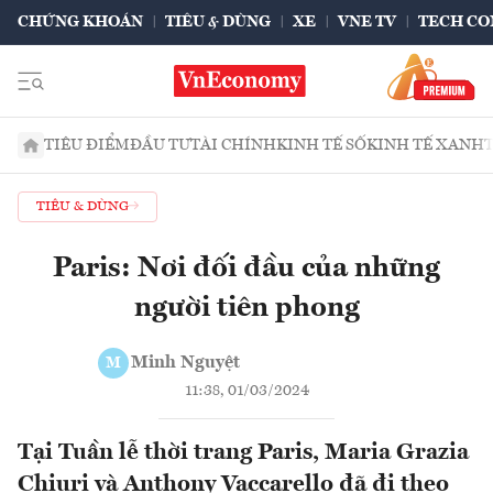
CHỨNG KHOÁN
TIÊU & DÙNG
XE
VNE TV
TECH CO
TIÊU ĐIỂM
ĐẦU TƯ
TÀI CHÍNH
KINH TẾ SỐ
KINH TẾ XANH
TIÊU & DÙNG
Paris: Nơi đối đầu của những
người tiên phong
Minh Nguyệt
M
11:38, 01/03/2024
Tại Tuần lễ thời trang Paris, Maria Grazia
Chiuri và Anthony Vaccarello đã đi theo