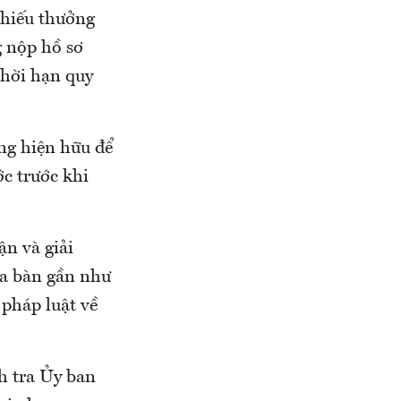
phiếu thưởng
g nộp hồ sơ
thời hạn quy
ng hiện hữu để
c trước khi
n và giải
ịa bàn gần như
pháp luật về
h tra Ủy ban