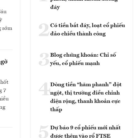
đáy
Sáu
ỳ
2
Có tiền bắt đáy, loạt cổ phiếu
g sớm
đảo chiều thành công
3
Blog chứng khoán: Chỉ số
ngờ
yếu, cổ phiếu mạnh
chốt
4
Dòng tiền “hãm phanh” đột
g 7
ngột, thị trường điều chỉnh
hiều
diện rộng, thanh khoản cực
ang
thấp
5
Dự báo 9 cổ phiếu mới nhất
được thêm vào rổ FTSE