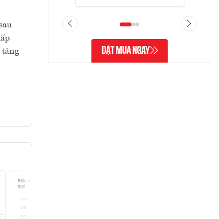
sau
hấp
ĐẶT MUA NGAY
 tăng