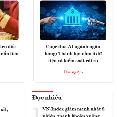
leo dốc
Cuộc đua AI ngành ngân
tuần liên
hàng: Thành bại nằm ở dữ
liệu và kiểm soát rủi ro
Đọc ngay
Đọc nhiều
1
VN-Index giảm mạnh nhất 8
uất,
phiên, thanh khoản xuống