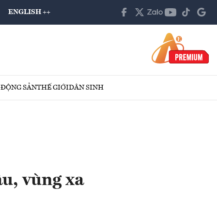
ENGLISH ++
 ĐỘNG SẢN
THẾ GIỚI
DÂN SINH
u, vùng xa