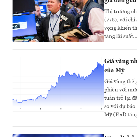
giá dầu giả
Thị trường ch
(7/8), với ch
vọng khiến th
tăng lãi suất..
Giá vàng nh
của Mỹ
Giá vàng thế 
phiên với mứ
tuần trở lại 
so với dự bá
Mỹ (Fed) tăng 