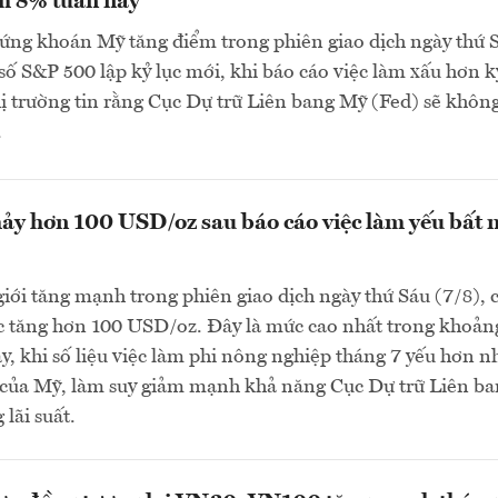
m 8% tuần này
ứng khoán Mỹ tăng điểm trong phiên giao dịch ngày thứ 
ỉ số S&P 500 lập kỷ lục mới, khi báo cáo việc làm xấu hơn k
ị trường tin rằng Cục Dự trữ Liên bang Mỹ (Fed) sẽ khôn
.
ảy hơn 100 USD/oz sau báo cáo việc làm yếu bất 
giới tăng mạnh trong phiên giao dịch ngày thứ Sáu (7/8), 
c tăng hơn 100 USD/oz. Đây là mức cao nhất trong khoản
đây, khi số liệu việc làm phi nông nghiệp tháng 7 yếu hơn n
o của Mỹ, làm suy giảm mạnh khả năng Cục Dự trữ Liên b
lãi suất.