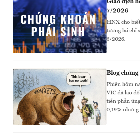
Giao dịch 
7/2026
HNX cho biết
tương lai chỉ
6/2026.
Blog chứng 
Phiên hôm na
VIC đã lao dố
tiền phản ứng
0,19% nhưng 