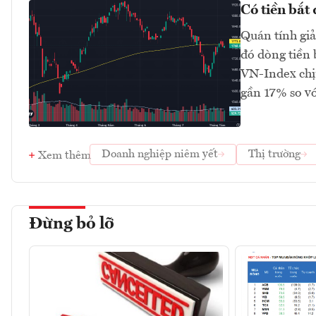
Có tiền bắt
Quán tính gi
đó dòng tiền 
VN-Index chị
gần 17% so v
Doanh nghiệp niêm yết
Thị trường
Xem thêm
Đừng bỏ lỡ