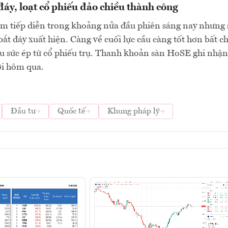
 đáy, loạt cổ phiếu đảo chiều thành công
ảm tiếp diễn trong khoảng nửa đầu phiên sáng nay nhưng 
bắt đáy xuất hiện. Càng về cuối lực cầu càng tốt hơn bất c
u sức ép từ cổ phiếu trụ. Thanh khoản sàn HoSE ghi nhận
ới hôm qua.
Đầu tư
Quốc tế
Khung pháp lý