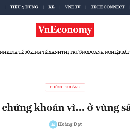
TIÊU & DÙNG
XE
VNE TV
TECH CONNECT
ÍNH
KINH TẾ SỐ
KINH TẾ XANH
THỊ TRƯỜNG
DOANH NGHIỆP
BẤT
CHỨNG KHOÁN
 chứng khoán vì… ở vùng sâ
Hoàng Đạt
H