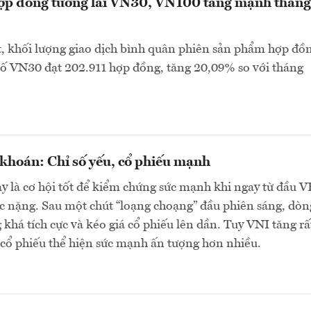
hợp đồng tương lai VN30, VN100 tăng mạnh tháng
, khối lượng giao dịch bình quân phiên sản phẩm hợp đồ
 số VN30 đạt 202.911 hợp đồng, tăng 20,09% so với tháng
khoán: Chỉ số yếu, cổ phiếu mạnh
y là cơ hội tốt để kiểm chứng sức mạnh khi ngay từ đầu 
c nặng. Sau một chút “loạng choạng” đầu phiên sáng, dòn
 khá tích cực và kéo giá cổ phiếu lên dần. Tuy VNI tăng rấ
cổ phiếu thể hiện sức mạnh ấn tượng hơn nhiều.