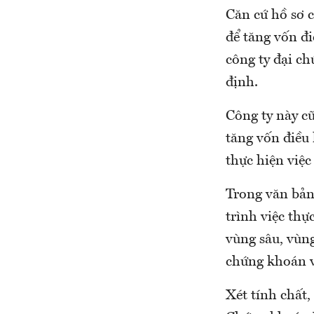
Căn cứ hồ sơ 
để tăng vốn đ
công ty đại c
định.
Công ty này c
tăng vốn điều
thực hiện việc
Trong văn bản
trình việc thự
vùng sâu, vùn
chứng khoán v
Xét tính chất