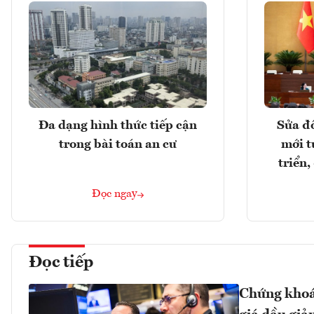
Đa dạng hình thức tiếp cận
Sửa đổ
trong bài toán an cư
mới t
triển
Đọc ngay
Đọc tiếp
Chứng khoán