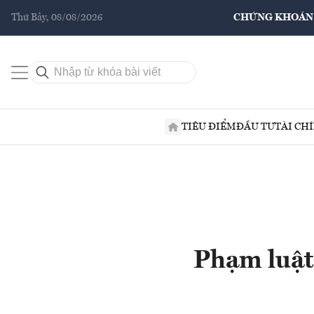
Thứ Bảy, 08/08/2026
CHỨNG KHOÁN
TIÊU ĐIỂM
ĐẦU TƯ
TÀI CH
Phạm luật