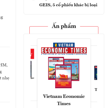
GEIS, 5 cổ phiếu khác bị loại
ng
Ấn phẩm
VHM,
g
t nhẹ
Tạp chí
Askonomy
Vietnam Economic
Times