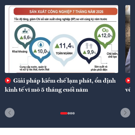
Giải pháp kiềm chế lạm phát, ổn định
kinh tế vĩ mô 5 tháng cuối năm
về 