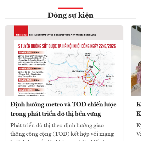
Dòng sự kiện
Định hướng metro và TOD chiến lược
K
trong phát triển đô thị bền vững
K
Phát triển đô thị theo định hướng giao
K
thông công cộng (TOD) kết hợp với mạng
V