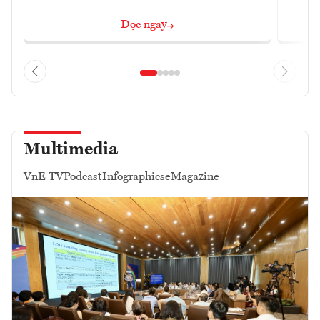
Đọc ngay
Multimedia
VnE TV
Podcast
Infographics
eMagazine