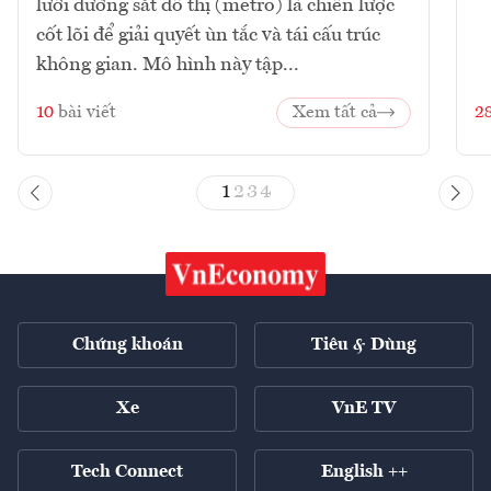
lưới đường sắt đô thị (metro) là chiến lược
cốt lõi để giải quyết ùn tắc và tái cấu trúc
không gian. Mô hình này tập...
10
bài viết
Xem tất cả
2
1
2
3
4
Chứng khoán
Tiêu & Dùng
Xe
VnE TV
Tech Connect
English ++