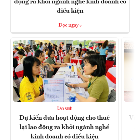
động ra khỏi ngành nghề kinh doanh có
điều kiện
Đọc ngay
Dân sinh
Dự kiến đưa hoạt động cho thuê
Vươ
lại lao động ra khỏi ngành nghề
Họ
kinh doanh có điều kiện