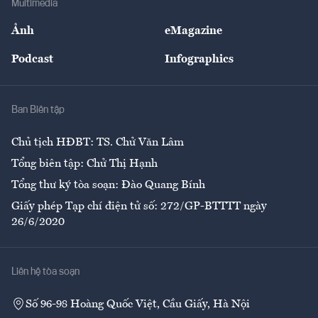
Multimedia
Sự kiện
Nhân lực
Ảnh
eMagazine
Đẹp +
An sinh
Podcast
Infographics
Giải trí
Y tế
Nhà
Ban Biên tập
Ẩm thực
Chủ tịch HĐBT: TS. Chử Văn Lâm
Tổng biên tập: Chử Thị Hạnh
Tổng thư ký tòa soạn: Đào Quang Bính
Giấy phép Tạp chí điện tử số: 272/GP-BTTTT ngày
26/6/2020
Liên hệ tòa soạn
Số 96-98 Hoàng Quốc Việt, Cầu Giấy, Hà Nội