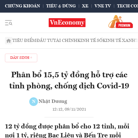
CHỨNG KHOÁN
TIÊU & DÙNG
XE
VNE TV
TECH CO
TIÊU ĐIỂM
ĐẦU TƯ
TÀI CHÍNH
KINH TẾ SỐ
KINH TẾ XANH
DÂN SINH
Phân bổ 15,5 tỷ đồng hỗ trợ các
tỉnh phòng, chống dịch Covid-19
Nhật Dương
N
12:12, 09/11/2021
12 tỷ đồng được phân bổ cho 12 tỉnh, mỗi
nơi 1 tỷ, riêng Bạc Liêu và Bến Tre mỗi