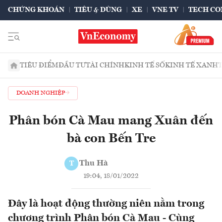
CHỨNG KHOÁN
TIÊU & DÙNG
XE
VNE TV
TECH CO
TIÊU ĐIỂM
ĐẦU TƯ
TÀI CHÍNH
KINH TẾ SỐ
KINH TẾ XANH
DOANH NGHIỆP
Phân bón Cà Mau mang Xuân đến
bà con Bến Tre
Thu Hà
T
19:04, 18/01/2022
Đây là hoạt động thường niên nằm trong
chương trình Phân bón Cà Mau - Cùng