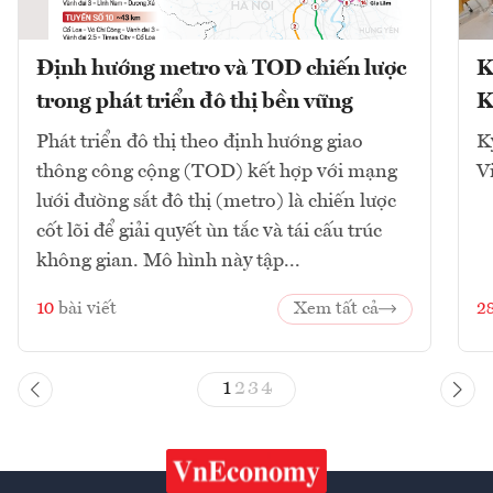
Định hướng metro và TOD chiến lược
K
trong phát triển đô thị bền vững
K
Phát triển đô thị theo định hướng giao
K
thông công cộng (TOD) kết hợp với mạng
V
lưới đường sắt đô thị (metro) là chiến lược
cốt lõi để giải quyết ùn tắc và tái cấu trúc
không gian. Mô hình này tập...
10
bài viết
Xem tất cả
2
1
2
3
4