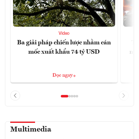
Video
Ba giải pháp chiến lược nhằm cán
Th
mốc xuất khẩu 74 tỷ USD
ngh
Đọc ngay
Multimedia