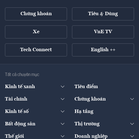
Chứng khoán
Tiêu & Dùng
Xe
VnE TV
Tech Connect
English ++
Tất cả chuyên mục
Kinh tế xanh
Tiêu điểm
Chuyển động xanh
Tài chính
Chứng khoán
Pháp lý
Ngân hàng
Doanh nghiệp niêm yết
Kinh tế số
Hạ tầng
Thương hiệu xanh
Thị trường vốn
Thị trường
Sản phẩm - Thị trường
Bất động sản
Thị trường
Diễn đàn
Thuế
Đầu tư
Tài sản số
Chính sách
Xuất nhập khẩu
Thế giới
Doanh nghiệp