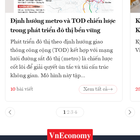
Định hướng metro và TOD chiến lược
K
trong phát triển đô thị bền vững
K
Phát triển đô thị theo định hướng giao
K
thông công cộng (TOD) kết hợp với mạng
V
lưới đường sắt đô thị (metro) là chiến lược
cốt lõi để giải quyết ùn tắc và tái cấu trúc
không gian. Mô hình này tập...
10
bài viết
Xem tất cả
2
1
2
3
4