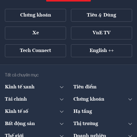
Chứng khoán
Tiêu & Dùng
Xe
VnE TV
Tech Connect
English ++
Tất cả chuyên mục
Kinh tế xanh
Tiêu điểm
Chuyển động xanh
Tài chính
Chứng khoán
Pháp lý
Ngân hàng
Doanh nghiệp niêm yết
Kinh tế số
Hạ tầng
Thương hiệu xanh
Thị trường vốn
Thị trường
Sản phẩm - Thị trường
Bất động sản
Thị trường
Diễn đàn
Thuế
Đầu tư
Tài sản số
Chính sách
Xuất nhập khẩu
Thế giới
Doanh nghiệp