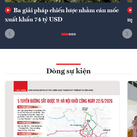
Ba giải pháp chiến lược nhằm cán mốc
xuất khẩu 74 tỷ USD
ngu
Dòng sự kiện