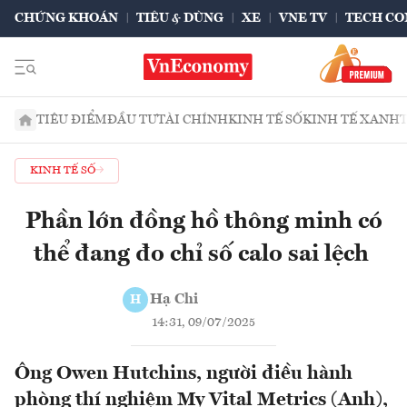
CHỨNG KHOÁN
TIÊU & DÙNG
XE
VNE TV
TECH CO
TIÊU ĐIỂM
ĐẦU TƯ
TÀI CHÍNH
KINH TẾ SỐ
KINH TẾ XANH
KINH TẾ SỐ
Phần lớn đồng hồ thông minh có
thể đang đo chỉ số calo sai lệch
Hạ Chi
H
14:31, 09/07/2025
Ông Owen Hutchins, người điều hành
phòng thí nghiệm My Vital Metrics (Anh),