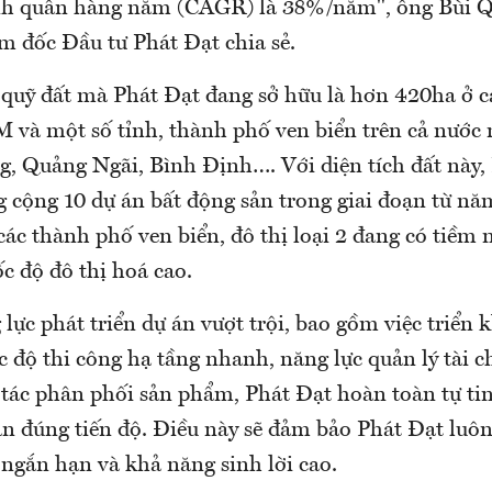
nh quân hàng năm (CAGR) là 38%/năm", ông Bùi 
m đốc Đầu tư Phát Đạt chia sẻ.
 quỹ đất mà Phát Đạt đang sở hữu là hơn 420ha ở cá
M và một số tỉnh, thành phố ven biển trên cả nước
, Quảng Ngãi, Bình Định…. Với diện tích đất này, 
g cộng 10 dự án bất động sản trong giai đoạn từ nă
các thành phố ven biển, đô thị loại 2 đang có tiềm
ốc độ đô thị hoá cao.
lực phát triển dự án vượt trội, bao gồm việc triển k
ốc độ thi công hạ tầng nhanh, năng lực quản lý tài
 tác phân phối sản phẩm, Phát Đạt hoàn toàn tự tin
án đúng tiến độ. Điều này sẽ đảm bảo Phát Đạt luôn
 ngắn hạn và khả năng sinh lời cao.