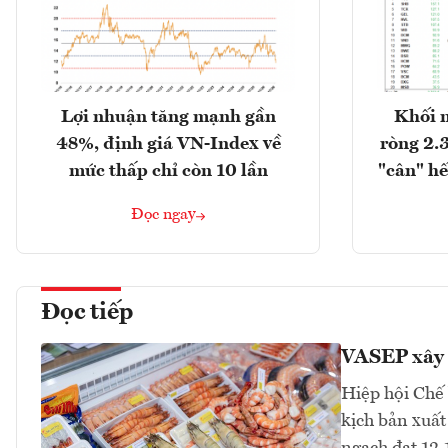
Lợi nhuận tăng mạnh gần
Khối 
48%, định giá VN-Index về
ròng 2.
mức thấp chỉ còn 10 lần
"cân" hế
Đọc ngay
Đọc tiếp
VASEP xây 
Hiệp hội Chế
kịch bản xuất
ngạch đạt 12,