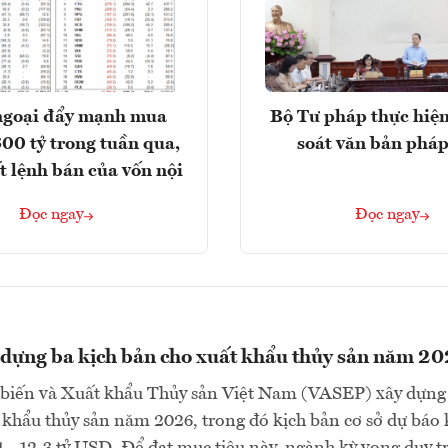
ngoại đẩy mạnh mua
Bộ Tư pháp thực hiện
300 tỷ trong tuần qua,
soát văn bản pháp
t lệnh bán của vốn nội
Đọc ngay
Đọc ngay
dựng ba kịch bản cho xuất khẩu thủy sản năm 2
 biến và Xuất khẩu Thủy sản Việt Nam (VASEP) xây dựng
 khẩu thủy sản năm 2026, trong đó kịch bản cơ sở dự báo
1 - 12,3 tỷ USD. Để đạt mục tiêu này, ngành kỳ vọng duy tr