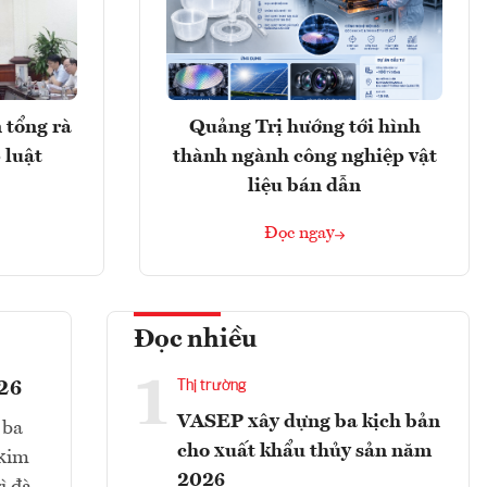
 tổng rà
Quảng Trị hướng tới hình
 luật
thành ngành công nghiệp vật
liệu bán dẫn
Đọc ngay
Đọc nhiều
1
026
Thị trường
VASEP xây dựng ba kịch bản
 ba
cho xuất khẩu thủy sản năm
 kim
2026
ì đà