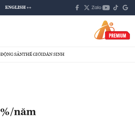
ENGLISH ++
 ĐỘNG SẢN
THẾ GIỚI
DÂN SINH
38%/năm