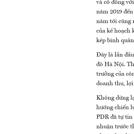
và cổ đông với
năm 2019 đến 
năm tới cũng 
của kế hoạch k
kép bình quâ
Đây là lần đầu
đô Hà Nội. Th
trưởng của cô
doanh thu, lợi
Không dừng lại
hướng chiến l
PDR đã tự tin 
nhuận trước th