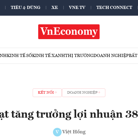
TIÊU & DÙNG
XE
VNE TV
TECH CONNECT
ÍNH
KINH TẾ SỐ
KINH TẾ XANH
THỊ TRƯỜNG
DOANH NGHIỆP
BẤT
KẾT NỐI
DOANH NGHIỆP
ạt tăng trưởng lợi nhuận 
Việt Hồng
V