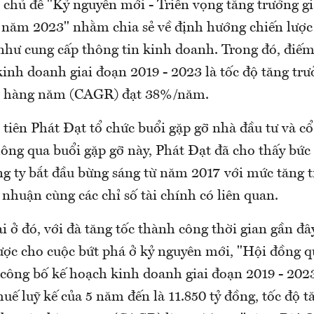
 chủ đề "Kỷ nguyên mới - Triển vọng tăng trưởng gi
năm 2023" nhằm chia sẻ về định hướng chiến lược 
như cung cấp thông tin kinh doanh. Trong đó, điếm
inh doanh giai đoạn 2019 - 2023 là tốc độ tăng tr
n hàng năm (CAGR) đạt 38%/năm.
 tiên Phát Đạt tổ chức buổi gặp gỡ nhà đầu tư và c
ông qua buổi gặp gỡ này, Phát Đạt đã cho thấy bức
ng ty bắt đầu bừng sáng từ năm 2017 với mức tăng t
 nhuận cùng các chỉ số tài chính có liên quan.
 ở đó, với đà tăng tốc thành công thời gian gần đâ
ược cho cuộc bứt phá ở kỷ nguyên mới, "Hội đồng qu
công bố kế hoạch kinh doanh giai đoạn 2019 - 2023
uế luỹ kế của 5 năm đến là 11.850 tỷ đồng, tốc độ t