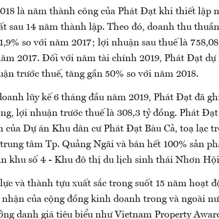
2018 là năm thành công của Phát Đạt khi thiết lập 
ất sau 14 năm thành lập. Theo đó, doanh thu thuần
1,9% so với năm 2017; lợi nhuận sau thuế là 758,08
năm 2017. Đối với năm tài chính 2019, Phát Đạt dự 
huận trước thuế, tăng gần 50% so với năm 2018.
doanh lũy kế 6 tháng đầu năm 2019, Phát Đạt đã g
ồng, lợi nhuận trước thuế là 308,3 tỷ đồng. Phát Đạt
n của Dự án Khu dân cư Phát Đạt Bàu Cả, toạ lạc t
trung tâm Tp. Quảng Ngãi và bán hết 100% sản p
n khu số 4 - Khu đô thị du lịch sinh thái Nhơn Hộ
lực và thành tựu xuất sắc trong suốt 15 năm hoạt đ
i nhận của cộng đồng kinh doanh trong và ngoài n
ưởng danh giá tiêu biểu như Vietnam Property Awar