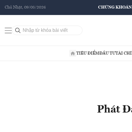
Chủ Nhật, 09/08/2026
CHỨNG KHOÁN
TIÊU ĐIỂM
ĐẦU TƯ
TÀI CH
Phát Đ