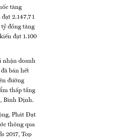
mốc tăng
 đạt 2.147,71
 tỷ đồng tăng
kiến đạt 1.100
hi nhận doanh
 đã bán hết
rên đường
hẩm thấp tầng
i, Bình Định.
ộng, Phát Đạt
ước thông qua
ds 2017, Top