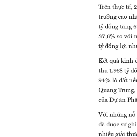
Trên thực tế, 
trưởng cao nh
tỷ đồng tăng 6
37,6% so với 
tỷ đồng lợi n
Kết quả kinh 
thu 1.968 tỷ đ
94% lô đất nề
Quang Trung, 
của Dự án Phâ
Với những nỗ 
đã được sự gh
nhiều giải th