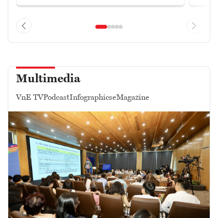
Multimedia
VnE TV
Podcast
Infographics
eMagazine