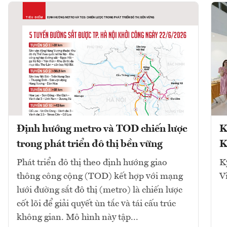
Định hướng metro và TOD chiến lược
K
trong phát triển đô thị bền vững
K
Phát triển đô thị theo định hướng giao
K
thông công cộng (TOD) kết hợp với mạng
V
lưới đường sắt đô thị (metro) là chiến lược
cốt lõi để giải quyết ùn tắc và tái cấu trúc
không gian. Mô hình này tập...