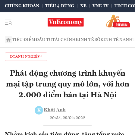
CHỨNG KHOÁN
TIÊU & DÙNG
XE
VNE TV
TECH CO
TIÊU ĐIỂM
ĐẦU TƯ
TÀI CHÍNH
KINH TẾ SỐ
KINH TẾ XANH
DOANH NGHIỆP
Phát động chương trình khuyến
mại tập trung quy mô lớn, với hơn
2.000 điểm bán tại Hà Nội
Khởi Anh
K
20:35, 29/04/2022
Nhằm kích cầu tiêu dùng, tăng tổng mức