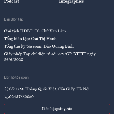
Podcast
Infographics
Giải trí
Y tế
Nhà
Ban Biên tập
Ẩm thực
Chủ tịch HĐBT: TS. Chử Văn Lâm
Tổng biên tập: Chử Thị Hạnh
Tổng thư ký tòa soạn: Đào Quang Bính
Giấy phép Tạp chí điện tử số: 272/GP-BTTTT ngày
26/6/2020
Liên hệ tòa soạn
Số 96-98 Hoàng Quốc Việt, Cầu Giấy, Hà Nội
02437552050
Liên hệ quảng cáo