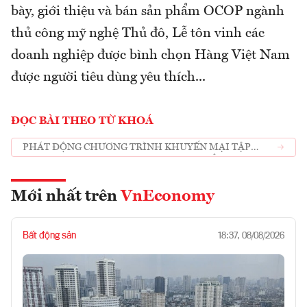
bày, giới thiệu và bán sản phẩm OCOP ngành
thủ công mỹ nghệ Thủ đô, Lễ tôn vinh các
doanh nghiệp được bình chọn Hàng Việt Nam
được người tiêu dùng yêu thích...
ĐỌC BÀI THEO TỪ KHOÁ
PHÁT ĐỘNG CHƯƠNG TRÌNH KHUYẾN MẠI TẬP
TRUNG QUY MÔ LỚN VỚI HƠN 2.000 ĐIỂM BÁN TẠI
HÀ NỘI
Mới nhất trên
VnEconomy
Bất động sản
18:37, 08/08/2026