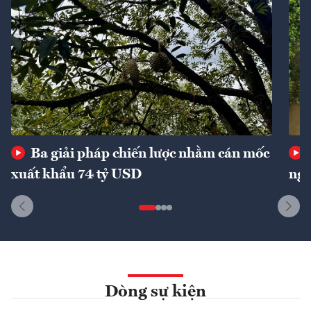
Ba giải pháp chiến lược nhằm cán mốc
xuất khẩu 74 tỷ USD
ngu
Dòng sự kiện