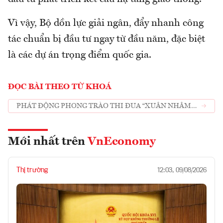
Vì vậy, Bộ dồn lực giải ngân, đẩy nhanh công
tác chuẩn bị đầu tư ngay từ đầu năm, đặc biệt
là các dự án trọng điểm quốc gia.
ĐỌC BÀI THEO TỪ KHOÁ
PHÁT ĐỘNG PHONG TRÀO THI ĐUA “XUÂN NHÂM
DẦN TRÊN CÁC CÔNG TRƯỜNG GIAO THÔNG”
Mới nhất trên
VnEconomy
Thị trường
12:03, 09/08/2026