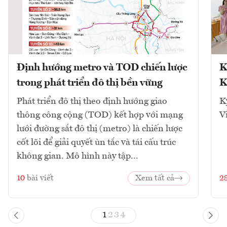
Định hướng metro và TOD chiến lược
K
trong phát triển đô thị bền vững
K
Phát triển đô thị theo định hướng giao
K
thông công cộng (TOD) kết hợp với mạng
V
lưới đường sắt đô thị (metro) là chiến lược
cốt lõi để giải quyết ùn tắc và tái cấu trúc
không gian. Mô hình này tập...
10
bài viết
Xem tất cả
2
1
2
3
4