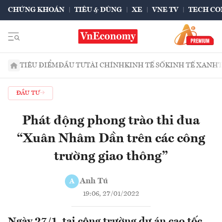
CHỨNG KHOÁN
TIÊU & DÙNG
XE
VNE TV
TECH CO
TIÊU ĐIỂM
ĐẦU TƯ
TÀI CHÍNH
KINH TẾ SỐ
KINH TẾ XANH
ĐẦU TƯ
Phát động phong trào thi đua
“Xuân Nhâm Dần trên các công
trường giao thông”
Anh Tú
A
19:06, 27/01/2022
Ngày 27/1, tại công trường dự án cao tốc