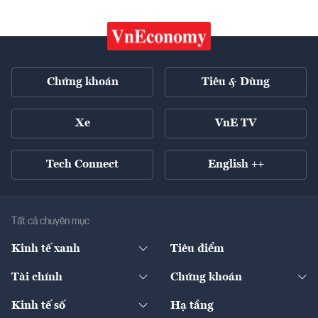
Chứng khoán
Tiêu & Dùng
Xe
VnE TV
Tech Connect
English ++
Tất cả chuyên mục
Kinh tế xanh
Tiêu điểm
Chuyển động xanh
Tài chính
Chứng khoán
Pháp lý
Ngân hàng
Doanh nghiệp niêm yết
Kinh tế số
Hạ tầng
Thương hiệu xanh