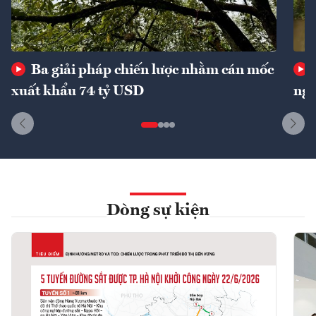
Ba giải pháp chiến lược nhằm cán mốc
xuất khẩu 74 tỷ USD
ngu
Dòng sự kiện