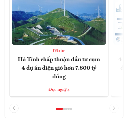
Đầu tư
Hà Tĩnh chấp thuận đầu tư cụm
41 
4 dự án điện gió hơn 7.800 tỷ
đồ
đồng
Đọc ngay