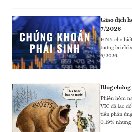
Giao dịch 
7/2026
HNX cho biết
tương lai chỉ
6/2026.
Blog chứng 
Phiên hôm na
VIC đã lao dố
tiền phản ứng
0,19% nhưng 