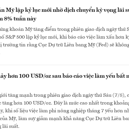
 Mỹ lập kỷ lục mới nhờ dịch chuyển kỳ vọng lãi s
m 8% tuần này
ứng khoán Mỹ tăng điểm trong phiên giao dịch ngày thứ 
ỉ số S&P 500 lập kỷ lục mới, khi báo cáo việc làm xấu hơn k
ị trường tin rằng Cục Dự trữ Liên bang Mỹ (Fed) sẽ khôn
.
ảy hơn 100 USD/oz sau báo cáo việc làm yếu bất 
giới tăng mạnh trong phiên giao dịch ngày thứ Sáu (7/8), 
c tăng hơn 100 USD/oz. Đây là mức cao nhất trong khoản
đây, khi số liệu việc làm phi nông nghiệp tháng 7 yếu hơn n
o của Mỹ, làm suy giảm mạnh khả năng Cục Dự trữ Liên b
lãi suất.