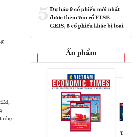
5
Dự báo 9 cổ phiếu mới nhất
được thêm vào rổ FTSE
GEIS, 5 cổ phiếu khác bị loại
ng
Ấn phẩm
VHM,
g
t nhẹ
Tạp chí