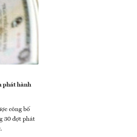
h phát hành
được công bố
g 30 đợt phát
.