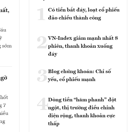
1
Có tiền bắt đáy, loạt cổ phiếu
uất,
đảo chiều thành công
Sáu
2
ỳ
VN-Index giảm mạnh nhất 8
g sớm
phiên, thanh khoản xuống
đáy
3
Blog chứng khoán: Chỉ số
ngờ
yếu, cổ phiếu mạnh
chốt
4
Dòng tiền “hãm phanh” đột
g 7
ngột, thị trường điều chỉnh
hiều
diện rộng, thanh khoản cực
ang
thấp