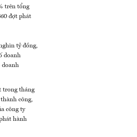
% trên tổng
660 đợt phát
nghìn tỷ đồng,
Số doanh
3 doanh
 trong tháng
h thành công,
ủa công ty
 phát hành