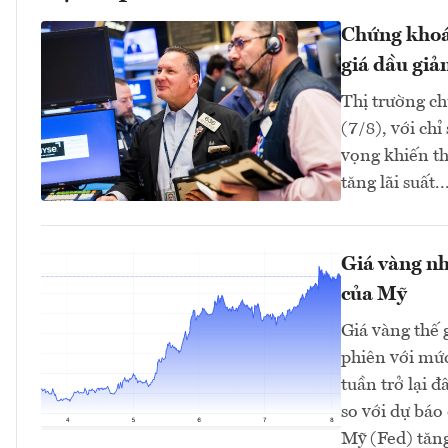
Chứng khoán
giá dầu giả
Thị trường ch
(7/8), với ch
vọng khiến th
tăng lãi suất..
Giá vàng nh
của Mỹ
Giá vàng thế 
phiên với mứ
tuần trở lại 
so với dự bá
Mỹ (Fed) tăng 