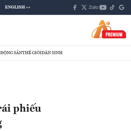
ENGLISH ++
 ĐỘNG SẢN
THẾ GIỚI
DÂN SINH
rái phiếu
g