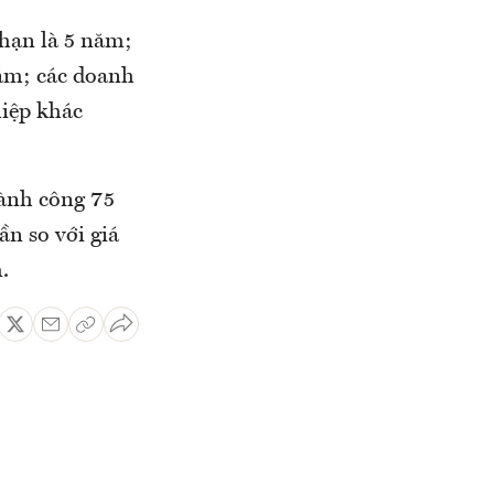
hạn là 5 năm;
ăm; các doanh
hiệp khác
hành công 75
ần so với giá
.