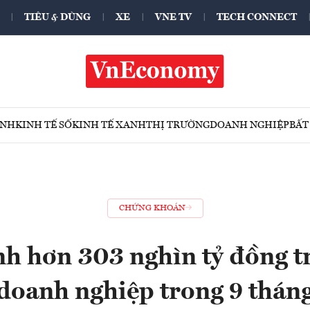
TIÊU & DÙNG
XE
VNE TV
TECH CONNECT
ÍNH
KINH TẾ SỐ
KINH TẾ XANH
THỊ TRƯỜNG
DOANH NGHIỆP
BẤT
CHỨNG KHOÁN
h hơn 303 nghìn tỷ đồng t
doanh nghiệp trong 9 thán