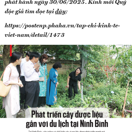
phát hành ngày 30/06/2025. Kính mời Quý
độc giả tìm đọc tại
đây
:
https://postenp.phaha.vn/tap-chi-kinh-te-
viet-nam/detail/1473