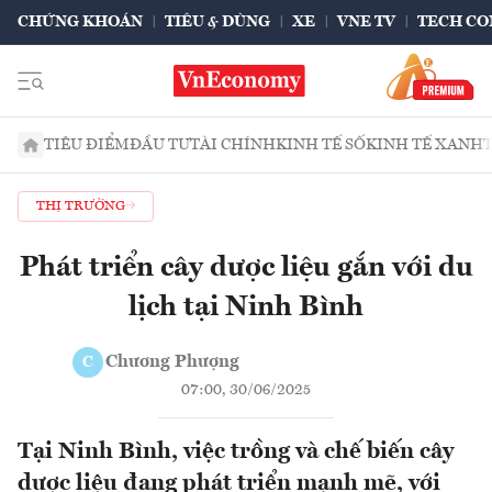
CHỨNG KHOÁN
TIÊU & DÙNG
XE
VNE TV
TECH CO
TIÊU ĐIỂM
ĐẦU TƯ
TÀI CHÍNH
KINH TẾ SỐ
KINH TẾ XANH
THỊ TRƯỜNG
Phát triển cây dược liệu gắn với du
lịch tại Ninh Bình
Chương Phượng
C
07:00, 30/06/2025
Tại Ninh Bình, việc trồng và chế biến cây
dược liệu đang phát triển mạnh mẽ, với