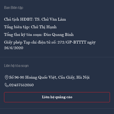
Nhà
Ban Biên tập
Ẩm thực
Chủ tịch HĐBT: TS. Chử Văn Lâm
Tổng biên tập: Chử Thị Hạnh
Tổng thư ký tòa soạn: Đào Quang Bính
Giấy phép Tạp chí điện tử số: 272/GP-BTTTT ngày
26/6/2020
Liên hệ tòa soạn
Số 96-98 Hoàng Quốc Việt, Cầu Giấy, Hà Nội
02437552050
Liên hệ quảng cáo