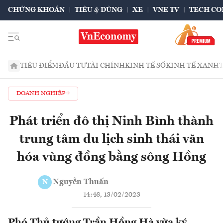
CHỨNG KHOÁN
TIÊU & DÙNG
XE
VNE TV
TECH CO
TIÊU ĐIỂM
ĐẦU TƯ
TÀI CHÍNH
KINH TẾ SỐ
KINH TẾ XANH
DOANH NGHIỆP
Phát triển đô thị Ninh Bình thành
trung tâm du lịch sinh thái văn
hóa vùng đồng bằng sông Hồng
Nguyễn Thuấn
N
14:48, 13/02/2023
Phó Thủ tướng Trần Hồng Hà vừa ký