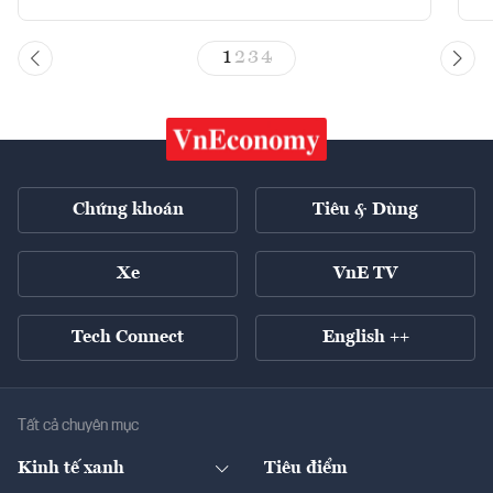
1
2
3
4
Chứng khoán
Tiêu & Dùng
Xe
VnE TV
Tech Connect
English ++
Tất cả chuyên mục
Kinh tế xanh
Tiêu điểm