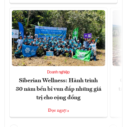
Doanh nghiệp
Siberian Wellness: Hành trình
Gi
30 năm bền bỉ vun đắp những giá
tăn
trị cho cộng đồng
Đọc ngay