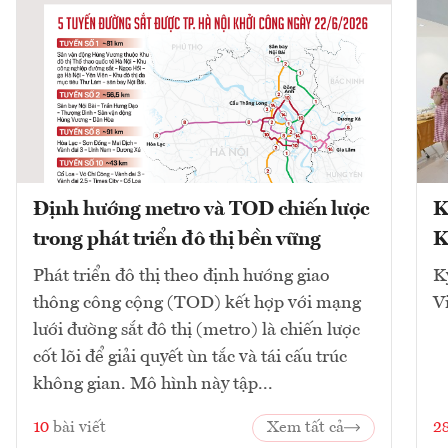
Định hướng metro và TOD chiến lược
K
trong phát triển đô thị bền vững
K
Phát triển đô thị theo định hướng giao
K
thông công cộng (TOD) kết hợp với mạng
V
lưới đường sắt đô thị (metro) là chiến lược
cốt lõi để giải quyết ùn tắc và tái cấu trúc
không gian. Mô hình này tập...
10
bài viết
Xem tất cả
2