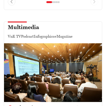
Multimedia
VnE TV
Podcast
Infographics
eMagazine