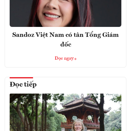
Sandoz Việt Nam có tân Tổng Giám
đốc
Đọc ngay
Đọc tiếp