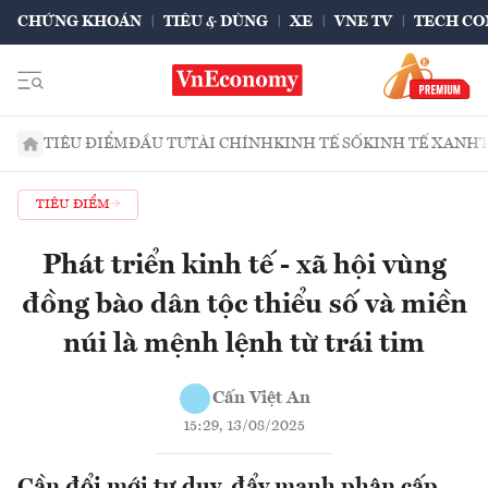
CHỨNG KHOÁN
TIÊU & DÙNG
XE
VNE TV
TECH CO
TIÊU ĐIỂM
ĐẦU TƯ
TÀI CHÍNH
KINH TẾ SỐ
KINH TẾ XANH
TIÊU ĐIỂM
Phát triển kinh tế - xã hội vùng
đồng bào dân tộc thiểu số và miền
núi là mệnh lệnh từ trái tim
Cấn Việt An
15:29, 13/08/2025
Cần đổi mới tư duy, đẩy mạnh phân cấp,