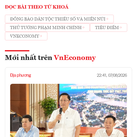
ĐỌC BÀI THEO TỪ KHOÁ
ĐỒNG BÀO DÂN TỘC THIỂU SỐ VÀ MIỀN NÚI
THỦ TƯỚNG PHẠM MINH CHÍNH
TIÊU ĐIỂM
VNECONOMY
Mới nhất trên
VnEconomy
Địa phương
22:41, 07/08/2026