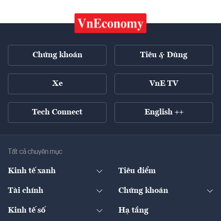
Chứng khoán
Tiêu & Dùng
Xe
VnE TV
Tech Connect
English ++
Tất cả chuyên mục
Kinh tế xanh
Tiêu điểm
Chuyển động xanh
Tài chính
Chứng khoán
Pháp lý
Ngân hàng
Doanh nghiệp niêm yết
Kinh tế số
Hạ tầng
Thương hiệu xanh