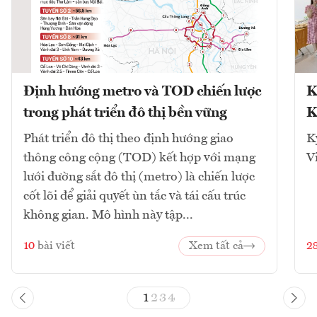
Định hướng metro và TOD chiến lược
K
trong phát triển đô thị bền vững
K
Phát triển đô thị theo định hướng giao
K
thông công cộng (TOD) kết hợp với mạng
V
lưới đường sắt đô thị (metro) là chiến lược
cốt lõi để giải quyết ùn tắc và tái cấu trúc
không gian. Mô hình này tập...
10
bài viết
Xem tất cả
2
1
2
3
4