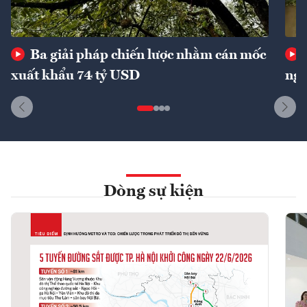
Ba giải pháp chiến lược nhằm cán mốc
xuất khẩu 74 tỷ USD
ngu
Dòng sự kiện