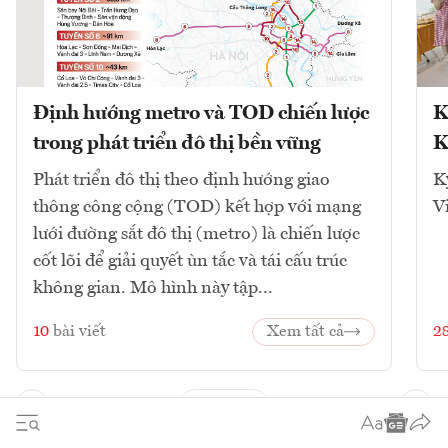
Định hướng metro và TOD chiến lược
K
trong phát triển đô thị bền vững
K
Phát triển đô thị theo định hướng giao
K
thông công cộng (TOD) kết hợp với mạng
V
lưới đường sắt đô thị (metro) là chiến lược
cốt lõi để giải quyết ùn tắc và tái cấu trúc
không gian. Mô hình này tập...
10
bài viết
Xem tất cả
2
1
2
3
4