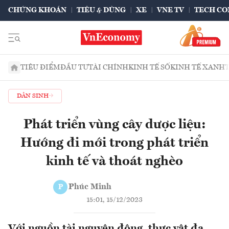
CHỨNG KHOÁN
TIÊU & DÙNG
XE
VNE TV
TECH CO
TIÊU ĐIỂM
ĐẦU TƯ
TÀI CHÍNH
KINH TẾ SỐ
KINH TẾ XANH
DÂN SINH
Phát triển vùng cây dược liệu:
Hướng đi mới trong phát triển
kinh tế và thoát nghèo
Phúc Minh
P
15:01, 15/12/2023
Với nguồn tài nguyên động, thực vật đa