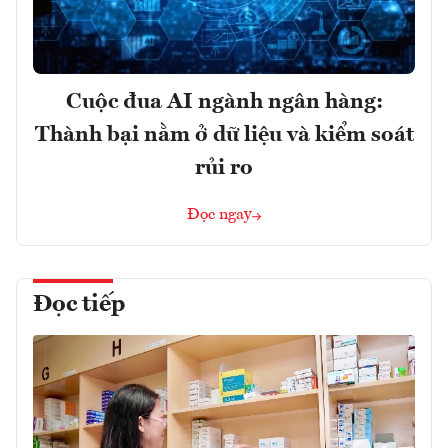
Cuộc đua AI ngành ngân hàng:
Thành bại nằm ở dữ liệu và kiểm soát
rủi ro
Đọc ngay
Đọc tiếp