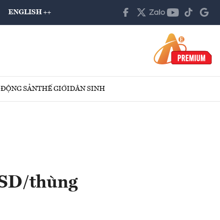
ENGLISH ++
 ĐỘNG SẢN
THẾ GIỚI
DÂN SINH
USD/thùng