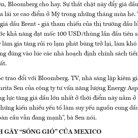
ên, Bloomberg cho hay. Sự thắt chặt này đẩy giá d
a lái xe cao điểm ở Mỹ trong những tháng mùa hè. 
giá dầu Brent - giá tham chiếu của thị trường dầu l
ớc khả năng đạt mốc 100 USD/thùng lần đầu tiên 
làm gia tăng rủi ro lạm phát bùng trở lại, làm khó
ng đúng vào lúc các nhà hoạch định chính sách tiền
ất.
c trao đổi với Bloomberg. TV, nhà sáng lập kiêm g
rita Sen của công ty tư vấn năng lượng Energy Asp
ng lực tăng giá dầu lớn nhất ở thời điểm này nằm ở
chứng kiến nhiều yếu tố làm suy yếu nguồn cung dầu
oàn cầu vẫn đang mạnh”, bà Sen nói.
H GÂY “SÓNG GIÓ” CỦA MEXICO