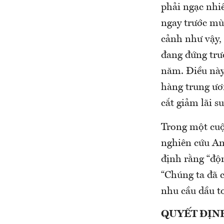
phải ngạc nhi
ngay trước mù
cảnh như vậy, 
đang đứng trư
năm. Điều này 
hàng trung ươ
cắt giảm lãi su
Trong một cuộ
nghiên cứu Am
định rằng “độ
“Chúng ta đã 
nhu cầu dầu t
QUYẾT ĐỊN