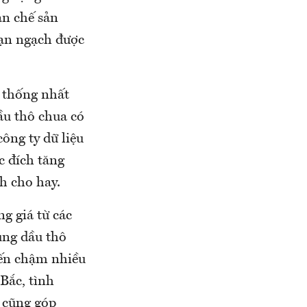
ạn chế sản
hạn ngạch được
 thống nhất
u thô chua có
ông ty dữ liệu
 đích tăng
h cho hay.
g giá từ các
ùng dầu thô
đến chậm nhiều
Bắc, tình
 cũng góp