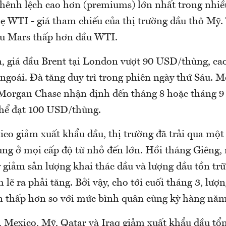
hênh lệch cao hơn (premiums) lớn nhất trong nhiề
hẹ WTI - giá tham chiếu của thị trường dầu thô Mỹ
ầu Mars thấp hơn dầu WTI.
giá dầu Brent tại London vượt 90 USD/thùng, cao
ngoái. Đà tăng duy trì trong phiên ngày thứ Sáu. M
organ Chase nhận định đến tháng 8 hoặc tháng 9
thể đạt 100 USD/thùng.
ico giảm xuất khẩu dầu, thị trường đã trải qua một
ng ở mọi cấp độ từ nhỏ đến lớn. Hồi tháng Giêng,
 giảm sản lượng khai thác dầu và lượng dầu tồn trữ
 lẽ ra phải tăng. Bởi vậy, cho tới cuối tháng 3, lượ
n thấp hơn so với mức bình quân cùng kỳ hàng năm
, Mexico, Mỹ, Qatar và Iraq giảm xuất khẩu dầu tổ