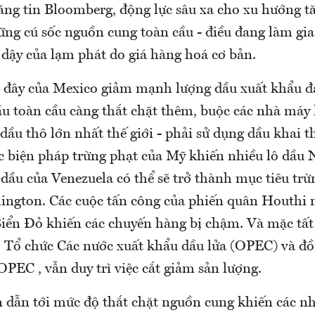
ng tin Bloomberg, động lực sâu xa cho xu hướng tă
ng cú sốc nguồn cung toàn cầu - điều đang làm gia
i dậy của lạm phát do giá hàng hoá cơ bản.
 đây của Mexico giảm mạnh lượng dầu xuất khẩu đ
u toàn cầu càng thắt chặt thêm, buộc các nhà máy 
dầu thô lớn nhất thế giới - phải sử dụng dầu khai 
c biện pháp trừng phạt của Mỹ khiến nhiều lô dầu 
 dầu của Venezuela có thể sẽ trở thành mục tiêu trừ
ington. Các cuộc tấn công của phiến quân Houthi
Biển Đỏ khiến các chuyến hàng bị chậm. Và mặc tấ
, Tổ chức Các nước xuất khẩu dầu lửa (OPEC) và đ
OPEC , vẫn duy trì việc cắt giảm sản lượng.
n dẫn tới mức độ thắt chặt nguồn cung khiến các nh