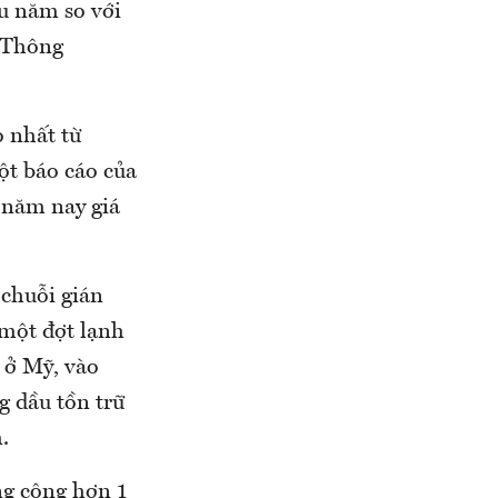
u năm so với
. Thông
 nhất từ
ột báo cáo của
 năm nay giá
 chuỗi gián
 một đợt lạnh
 ở Mỹ, vào
ng dầu tồn trữ
.
ng cộng hơn 1