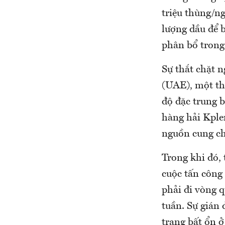
triệu thùng/ng
lượng dầu để 
phân bổ tron
Sự thắt chặt 
(UAE), một th
độ đặc trung b
hàng hải Kple
nguồn cung ch
Trong khi đó, 
cuộc tấn công
phải đi vòng 
tuần. Sự gián
trạng bất ổn 