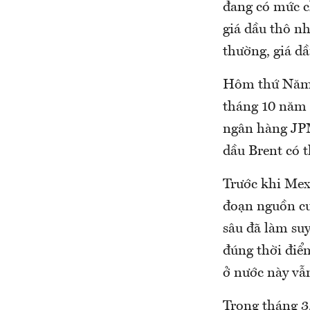
đang có mức c
giá dầu thô n
thường, giá d
Hôm thứ Năm, 
tháng 10 năm 
ngân hàng JPM
dầu Brent có 
Trước khi Mex
đoạn nguồn cu
sâu đã làm suy
đúng thời điểm
ở nước này vẫ
Trong tháng 3