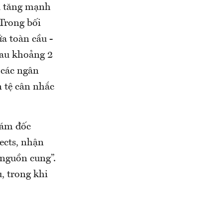
ầu tăng mạnh
Trong bối
ửa toàn cầu -
sau khoảng 2
 các ngân
 tệ cân nhắc
iám đốc
ects, nhận
 nguồn cung”.
, trong khi