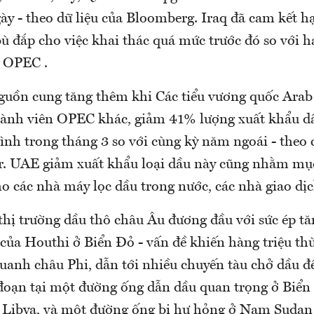
ày - theo dữ liệu của Bloomberg. Iraq đã cam kết h
bù đắp cho việc khai thác quá mức trước đó so với 
g OPEC .
nguồn cung tăng thêm khi Các tiểu vương quốc Arab
ành viên OPEC khác, giảm 41% lượng xuất khẩu dầ
ình trong tháng 3 so với cùng kỳ năm ngoái - theo c
r. UAE giảm xuất khẩu loại dầu này cũng nhằm mục
o các nhà máy lọc dầu trong nước, các nhà giao dịc
thị trường dầu thô châu Âu đương đầu với sức ép tăn
 của Houthi ở Biển Đỏ - vấn đề khiến hàng triệu th
quanh châu Phi, dẫn tới nhiều chuyến tàu chở dầu 
 đoạn tại một đường ống dẫn dầu quan trọng ở Biển 
ở Libya, và một đường ống bị hư hỏng ở Nam Sudan