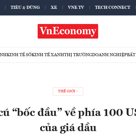
TIÊU & DÙNG
XE
VNE TV
TECH CONNECT
ÍNH
KINH TẾ SỐ
KINH TẾ XANH
THỊ TRƯỜNG
DOANH NGHIỆP
BẤT
THẾ GIỚI
 cú “bốc đầu” về phía 100 
của giá dầu