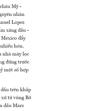
 châu Mỹ -
Nguyên nhân
anuel Lopez
ẩm xăng dầu -
, Mexico đẩy
 nhiều hơn.
u nhà máy lọc
ang đứng trước
uỷ một số hợp
g dầu trên khắp
t xứ từ vùng Bờ
ủa dầu Mars