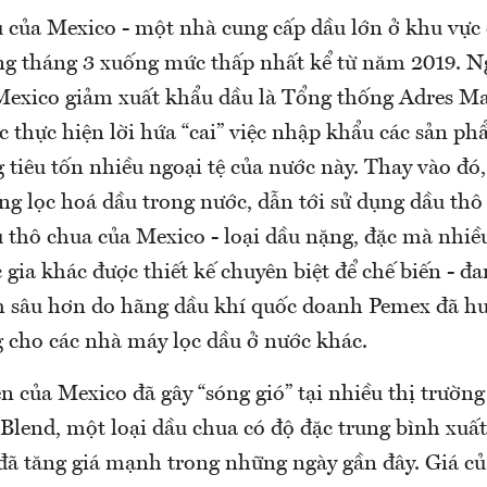
 của Mexico - một nhà cung cấp dầu lớn ở khu vực
g tháng 3 xuống mức thấp nhất kể từ năm 2019. 
 Mexico giảm xuất khẩu dầu là Tổng thống Adres M
 thực hiện lời hứa “cai” việc nhập khẩu các sản ph
 tiêu tốn nhiều ngoại tệ của nước này. Thay vào đó
g lọc hoá dầu trong nước, dẫn tới sử dụng dầu thô
 thô chua của Mexico - loại dầu nặng, đặc mà nhiề
 gia khác được thiết kế chuyên biệt để chế biến - đ
 sâu hơn do hãng dầu khí quốc doanh Pemex đã h
 cho các nhà máy lọc dầu ở nước khác.
n của Mexico đã gây “sóng gió” tại nhiều thị trườn
 Blend, một loại dầu chua có độ đặc trung bình xuấ
đã tăng giá mạnh trong những ngày gần đây. Giá c