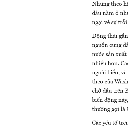
Nhưng theo hã
dầu nằm ở nhữ
ngại về sự trỗ
Động thái gần
nguồn cung dầ
nước sản xuất 
nhiều hơn. Cá
ngoài biển, và
theo của Wash
chở dầu trên 
biến động này
thường gọi là 
Các yếu tố trê