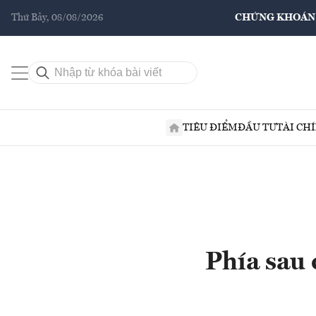
Thứ Bảy, 08/08/2026
CHỨNG KHOÁN
TIÊU ĐIỂM
ĐẦU TƯ
TÀI CH
Phía sau