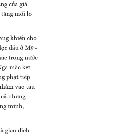
ng của giá
 tăng mối lo
ang khiến cho
lọc dầu ở Mỹ -
thác trong nước
Nga mắc kẹt
ng phạt tiếp
 nhằm vào tàu
t cả những
ồng minh,
à giao dịch