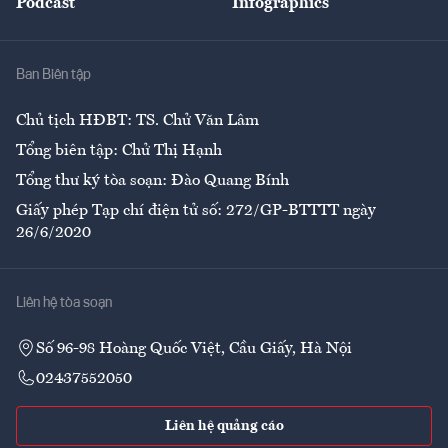
Podcast
Infographics
Giải trí
Y tế
Nhà
Ban Biên tập
Ẩm thực
Chủ tịch HĐBT: TS. Chử Văn Lâm
Tổng biên tập: Chử Thị Hạnh
Tổng thư ký tòa soạn: Đào Quang Bính
Giấy phép Tạp chí điện tử số: 272/GP-BTTTT ngày
26/6/2020
Liên hệ tòa soạn
Số 96-98 Hoàng Quốc Việt, Cầu Giấy, Hà Nội
02437552050
Liên hệ quảng cáo