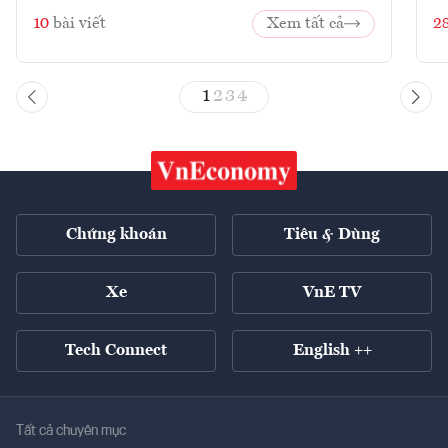
10
bài viết
Xem tất cả
2
1
2
3
4
Chứng khoán
Tiêu & Dùng
Xe
VnE TV
Tech Connect
English ++
Tất cả chuyên mục