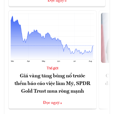
Đọc ngay
Thế giới
Giá vàng tăng bùng nổ trước
Chí
thềm báo cáo việc làm Mỹ, SPDR
đã 
Gold Trust mua ròng mạnh
Đọc ngay