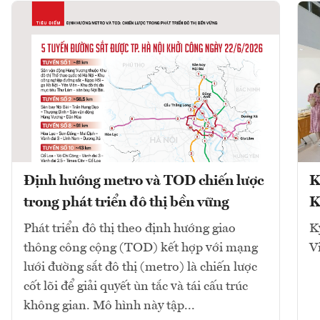
Định hướng metro và TOD chiến lược
K
trong phát triển đô thị bền vững
K
Phát triển đô thị theo định hướng giao
K
thông công cộng (TOD) kết hợp với mạng
V
lưới đường sắt đô thị (metro) là chiến lược
cốt lõi để giải quyết ùn tắc và tái cấu trúc
không gian. Mô hình này tập...