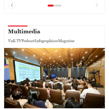
Multimedia
VnE TV
Podcast
Infographics
eMagazine