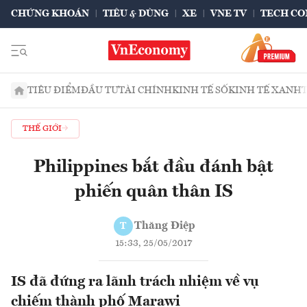
CHỨNG KHOÁN
TIÊU & DÙNG
XE
VNE TV
TECH CO
TIÊU ĐIỂM
ĐẦU TƯ
TÀI CHÍNH
KINH TẾ SỐ
KINH TẾ XANH
THẾ GIỚI
Philippines bắt đầu đánh bật
phiến quân thân IS
Thăng Điệp
T
15:33, 25/05/2017
IS đã đứng ra lãnh trách nhiệm về vụ
chiếm thành phố Marawi