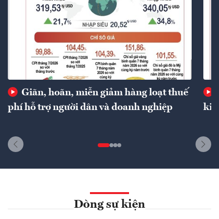
Giãn, hoãn, miễn giảm hàng loạt thuế
phí hỗ trợ người dân và doanh nghiệp
kin
Dòng sự kiện