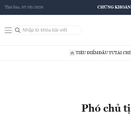
Thứ Sáu, 07/08/2026
CHỨNG KHOÁN
TIÊU ĐIỂM
ĐẦU TƯ
TÀI CH
Phó chủ t