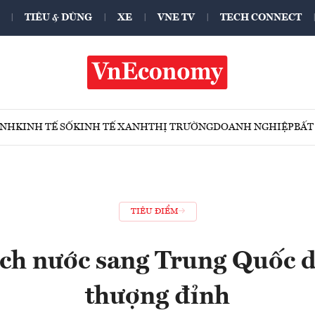
TIÊU & DÙNG
XE
VNE TV
TECH CONNECT
ÍNH
KINH TẾ SỐ
KINH TẾ XANH
THỊ TRƯỜNG
DOANH NGHIỆP
BẤT
TIÊU ĐIỂM
ịch nước sang Trung Quốc d
thượng đỉnh