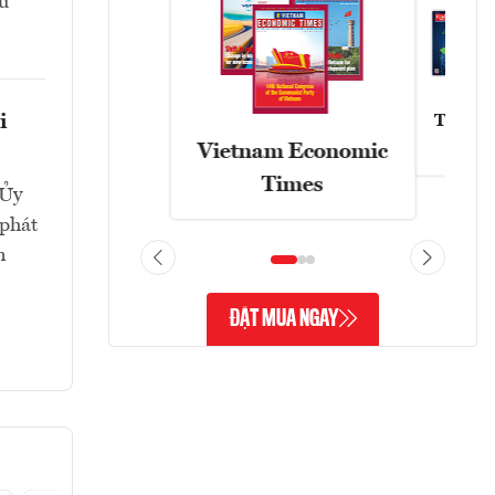
ừ
i
Tạp chí
Vietnam Economic
Times
 Ủy
 phát
n
ĐẶT MUA NGAY