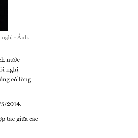
 nghị - Ảnh:
ch nước
ội nghị
ủng cố lòng
/5/2014.
p tác giữa các