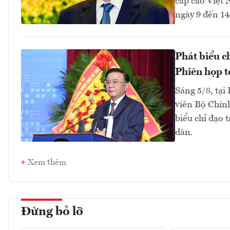
cấp cao Việt 
ngày 9 đến 1
Phát biểu c
Phiên họp t
Sáng 5/8, tại
viên Bộ Chính
biểu chỉ đạo 
dân.
Xem thêm
Đừng bỏ lỡ