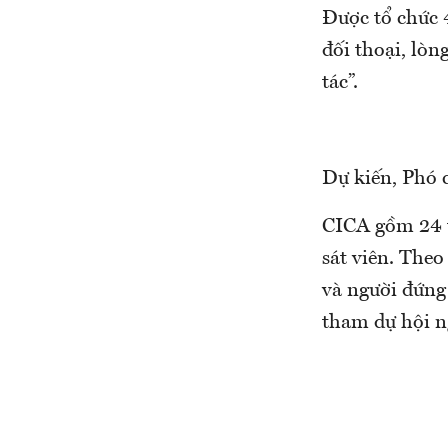
Được tổ chức 
đối thoại, lòn
tác”.
Dự kiến, Phó 
CICA gồm 24 t
sát viên. Theo
và người đứng
tham dự hội n