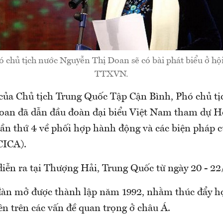
ó chủ tịch nước Nguyễn Thị Doan sẽ có bài phát biểu ở hội
TTXVN.
của Chủ tịch Trung Quốc Tập Cận Bình, Phó chủ tị
an đã dẫn đầu đoàn đại biểu Việt Nam tham dự H
ần thứ 4 về phối hợp hành động và các biện pháp c
CICA).
diễn ra tại Thượng Hải, Trung Quốc từ ngày 20 - 22
đàn mở được thành lập năm 1992, nhằm thúc đẩy hợ
n trên các vấn đề quan trọng ở châu Á.