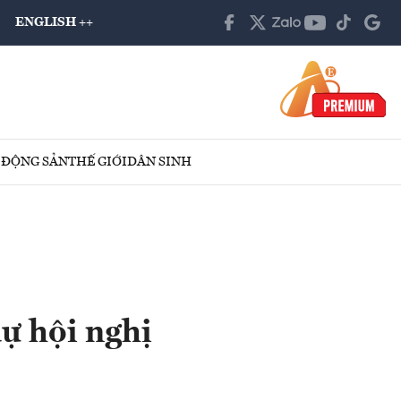
ENGLISH ++
 ĐỘNG SẢN
THẾ GIỚI
DÂN SINH
ự hội nghị