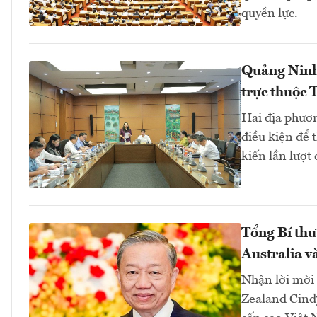
quyền lực.
Quảng Ninh,
trực thuộc 
Hai địa phươ
điều kiện để 
kiến lần lượt
Tổng Bí thư
Australia 
Nhận lời mời
Zealand Cindy