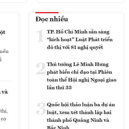
Đọc nhiều
1
TP. Hồ Chí Minh sẵn sàng
ột
“kích hoạt” Luật Phát triển
đô thị với 81 nghị quyết
 nền
ị
2
Thủ tướng Lê Minh Hưng
phát biểu chỉ đạo tại Phiên
toàn thể Hội nghị Ngoại giao
lần thứ 33
 và
3
Quốc hội thảo luận ba dự án
thi,
luật, xem xét thành lập hai
 cơ
thành phố Quảng Ninh và
Bắc Ninh