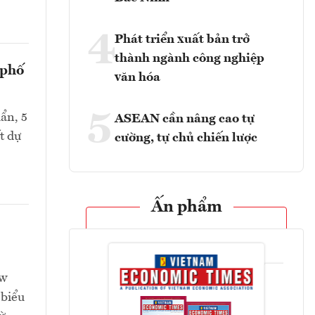
4
Phát triển xuất bản trở
thành ngành công nghiệp
 phố
văn hóa
5
ẩn, 5
ASEAN cần nâng cao tự
t dự
cường, tự chủ chiến lược
Ấn phẩm
ew
 biểu