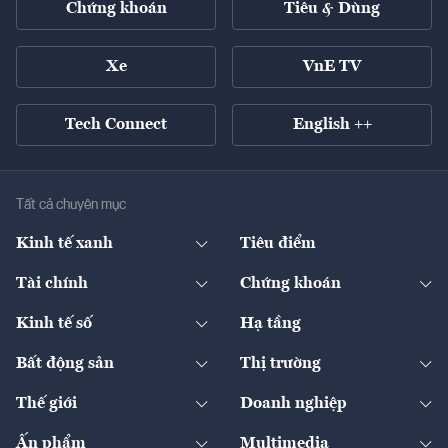
Chứng khoán
Tiêu & Dùng
Xe
VnE TV
Tech Connect
English ++
Tất cả chuyên mục
Kinh tế xanh
Tiêu điểm
Chuyển động xanh
Tài chính
Chứng khoán
Pháp lý
Ngân hàng
Doanh nghiệp niêm yết
Kinh tế số
Hạ tầng
Thương hiệu xanh
Thị trường vốn
Thị trường
Sản phẩm - Thị trường
Bất động sản
Thị trường
Diễn đàn
Thuế
Đầu tư
Tài sản số
Chính sách
Xuất nhập khẩu
Thế giới
Doanh nghiệp
Bảo hiểm
Quốc tế
Dịch vụ số
Thị trường
Khung pháp lý
Kinh tế
Chuyển động
Ấn phẩm
Multimedia