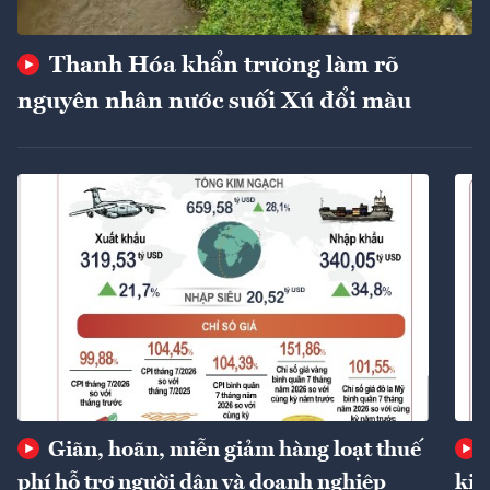
Thanh Hóa khẩn trương làm rõ
nguyên nhân nước suối Xú đổi màu
Giãn, hoãn, miễn giảm hàng loạt thuế
phí hỗ trợ người dân và doanh nghiệp
kin