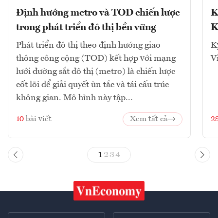
Định hướng metro và TOD chiến lược
K
trong phát triển đô thị bền vững
K
Phát triển đô thị theo định hướng giao
K
thông công cộng (TOD) kết hợp với mạng
V
lưới đường sắt đô thị (metro) là chiến lược
cốt lõi để giải quyết ùn tắc và tái cấu trúc
không gian. Mô hình này tập...
10
bài viết
Xem tất cả
2
1
2
3
4