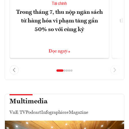
Tài chính
Trong tháng 7, thu nộp ngân sách
G
từ hàng hóa vi phạm tăng gần
thá
50% so với cùng kỳ
Đọc ngay
Multimedia
VnE TV
Podcast
Infographics
eMagazine