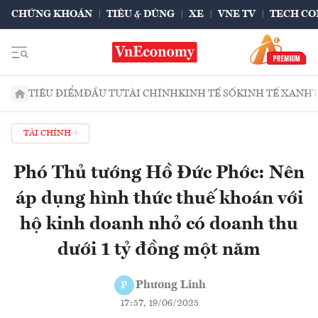
CHỨNG KHOÁN
TIÊU & DÙNG
XE
VNE TV
TECH CO
TIÊU ĐIỂM
ĐẦU TƯ
TÀI CHÍNH
KINH TẾ SỐ
KINH TẾ XANH
TÀI CHÍNH
Phó Thủ tướng Hồ Đức Phớc: Nên
áp dụng hình thức thuế khoán với
hộ kinh doanh nhỏ có doanh thu
dưới 1 tỷ đồng một năm
Phương Linh
P
17:57, 19/06/2025