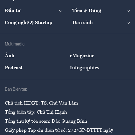
Khung pháp lý
Start-up
Dự án
Công nghiệp
Chuyển động 24h
Đối thoại
The Guide
Video
Đầu tư
Tiêu & Dùng
Quản trị số
Cafe BĐS
Thị trường
Kinh doanh
Kết nối
Tạp chí kinh tế Việt Nam
eMagazine
Nhà đầu tư
Du lịch
Công nghệ & Startup
Dân sinh
Tư vấn
Nông sản
Doanh nhân
Tư vấn Tiêu & Dùng
Infographics
Hạ tầng
Sức khỏe
Khung pháp lý
Doanh nghiệp
Địa phương
Thị trường
Bảo hiểm
Multimedia
Sự kiện
Nhân lực
Ảnh
eMagazine
Đẹp +
An sinh
Podcast
Infographics
Giải trí
Y tế
Nhà
Ban Biên tập
Ẩm thực
Chủ tịch HĐBT: TS. Chử Văn Lâm
Tổng biên tập: Chử Thị Hạnh
Tổng thư ký tòa soạn: Đào Quang Bính
Giấy phép Tạp chí điện tử số: 272/GP-BTTTT ngày