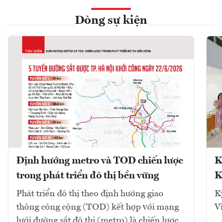
Dòng sự kiện
Định hướng metro và TOD chiến lược
K
trong phát triển đô thị bền vững
K
Phát triển đô thị theo định hướng giao
K
thông công cộng (TOD) kết hợp với mạng
V
lưới đường sắt đô thị (metro) là chiến lược