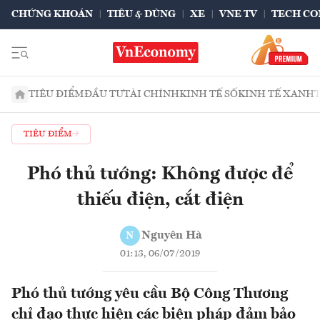
CHỨNG KHOÁN
TIÊU & DÙNG
XE
VNE TV
TECH CO
TIÊU ĐIỂM
ĐẦU TƯ
TÀI CHÍNH
KINH TẾ SỐ
KINH TẾ XANH
TIÊU ĐIỂM
Phó thủ tướng: Không được để
thiếu điện, cắt điện
Nguyên Hà
N
01:13, 06/07/2019
Phó thủ tướng yêu cầu Bộ Công Thương
chỉ đạo thực hiện các biện pháp đảm bảo