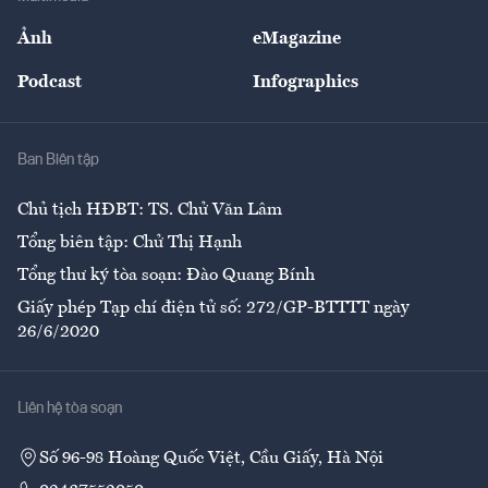
Sự kiện
Nhân lực
Ảnh
eMagazine
Đẹp +
An sinh
Podcast
Infographics
Giải trí
Y tế
Nhà
Ban Biên tập
Ẩm thực
Chủ tịch HĐBT: TS. Chử Văn Lâm
Tổng biên tập: Chử Thị Hạnh
Tổng thư ký tòa soạn: Đào Quang Bính
Giấy phép Tạp chí điện tử số: 272/GP-BTTTT ngày
26/6/2020
Liên hệ tòa soạn
Số 96-98 Hoàng Quốc Việt, Cầu Giấy, Hà Nội