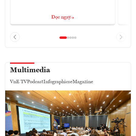
Đọc ngay
Multimedia
VnE TV
Podcast
Infographics
eMagazine