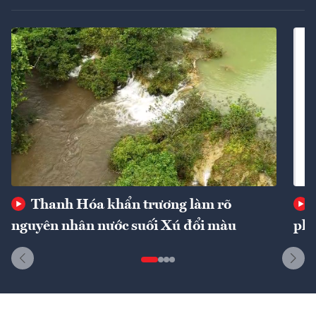
Thanh Hóa khẩn trương làm rõ
nguyên nhân nước suối Xú đổi màu
phí