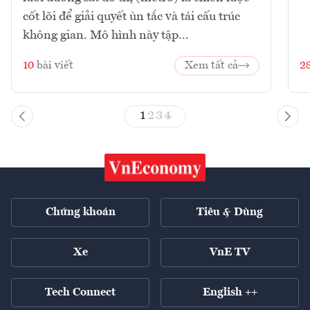
cốt lõi để giải quyết ùn tắc và tái cấu trúc
không gian. Mô hình này tập...
10
bài viết
Xem tất cả
2
1
2
3
4
Chứng khoán
Tiêu & Dùng
Xe
VnE TV
Tech Connect
English ++