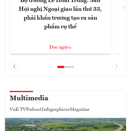
Bộ trưởng Lê Hoài Trung: Sau
Siế
Hội nghị Ngoại giao lần thứ 33,
phải khẩn trương tạo ra sản
phẩm cụ thể
Đọc ngay
Multimedia
VnE TV
Podcast
Infographics
eMagazine