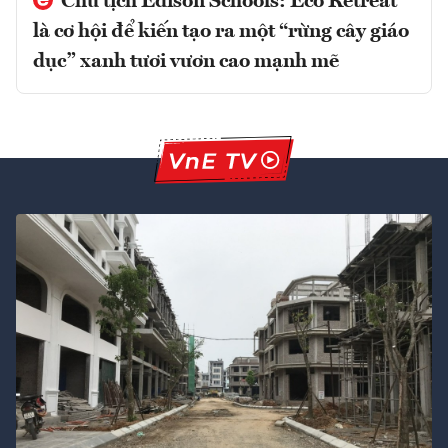
Chủ tịch Edison Schools: Eco Retreat
là cơ hội để kiến tạo ra một “rừng cây giáo
dục” xanh tươi vươn cao mạnh mẽ