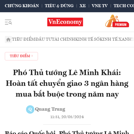
CHỨNG KHOÁN
TIÊU & DÙNG
XE
VNE TV
TECH CO
TIÊU ĐIỂM
ĐẦU TƯ
TÀI CHÍNH
KINH TẾ SỐ
KINH TẾ XANH
TIÊU ĐIỂM
Phó Thủ tướng Lê Minh Khái:
Hoàn tất chuyển giao 3 ngân hàng
mua bắt buộc trong năm nay
Quang Trung
Q
11:51, 20/05/2024
Báo cáo Quốc hội, Phó Thủ tướng Lê Minh