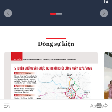
bất
Dòng sự kiện