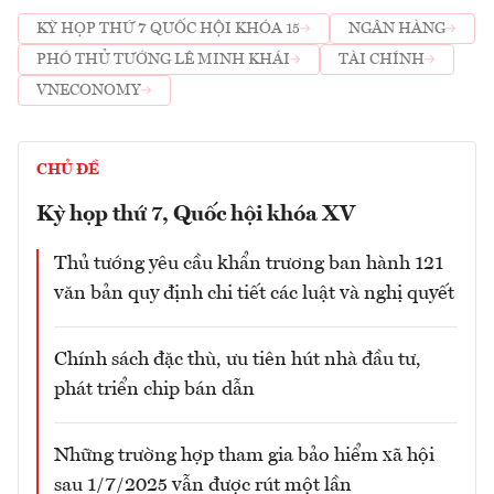
KỲ HỌP THỨ 7 QUỐC HỘI KHÓA 15
NGÂN HÀNG
PHÓ THỦ TƯỚNG LÊ MINH KHÁI
TÀI CHÍNH
VNECONOMY
CHỦ ĐỀ
Kỳ họp thứ 7, Quốc hội khóa XV
Thủ tướng yêu cầu khẩn trương ban hành 121
văn bản quy định chi tiết các luật và nghị quyết
Chính sách đặc thù, ưu tiên hút nhà đầu tư,
phát triển chip bán dẫn
Những trường hợp tham gia bảo hiểm xã hội
sau 1/7/2025 vẫn được rút một lần