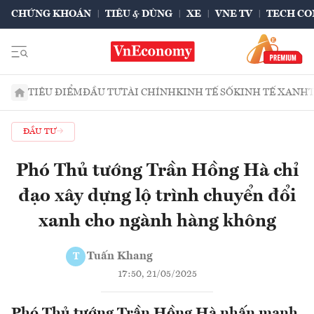
CHỨNG KHOÁN
TIÊU & DÙNG
XE
VNE TV
TECH CO
TIÊU ĐIỂM
ĐẦU TƯ
TÀI CHÍNH
KINH TẾ SỐ
KINH TẾ XANH
ĐẦU TƯ
Phó Thủ tướng Trần Hồng Hà chỉ
đạo xây dựng lộ trình chuyển đổi
xanh cho ngành hàng không
Tuấn Khang
T
17:50, 21/05/2025
Phó Thủ tướng Trần Hồng Hà nhấn mạnh