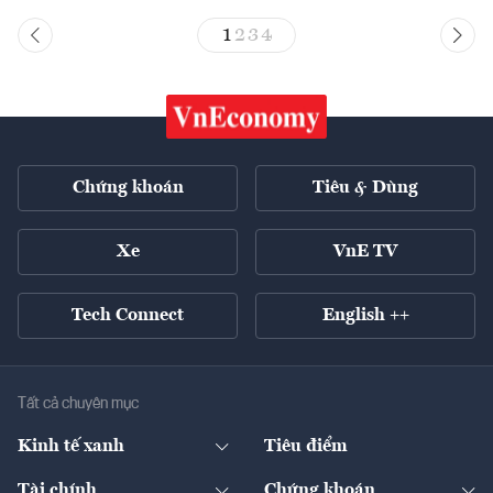
1
2
3
4
Chứng khoán
Tiêu & Dùng
Xe
VnE TV
Tech Connect
English ++
Tất cả chuyên mục
Kinh tế xanh
Tiêu điểm
Chuyển động xanh
Tài chính
Chứng khoán