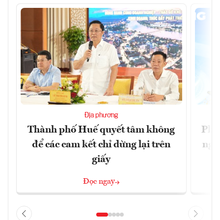
Địa phương
Thành phố Huế quyết tâm không
Phó
để các cam kết chỉ dừng lại trên
ngh
giấy
Đọc ngay