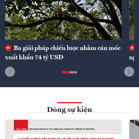
Ba giải pháp chiến lược nhằm cán mốc
xuất khẩu 74 tỷ USD
ngu
Dòng sự kiện