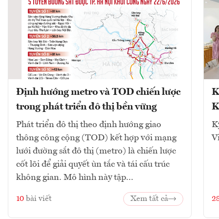
Định hướng metro và TOD chiến lược
K
trong phát triển đô thị bền vững
K
Phát triển đô thị theo định hướng giao
K
thông công cộng (TOD) kết hợp với mạng
V
lưới đường sắt đô thị (metro) là chiến lược
cốt lõi để giải quyết ùn tắc và tái cấu trúc
không gian. Mô hình này tập...
10
bài viết
Xem tất cả
2