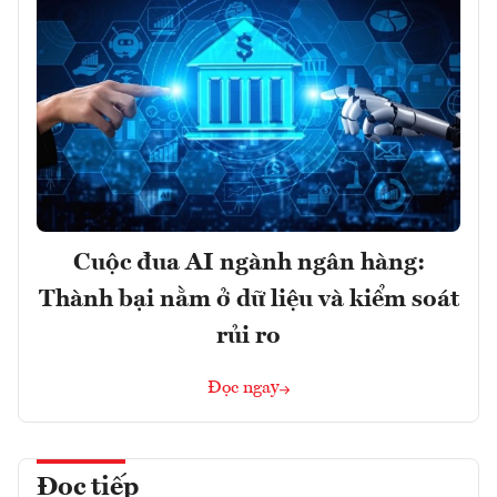
Cuộc đua AI ngành ngân hàng:
Thành bại nằm ở dữ liệu và kiểm soát
rủi ro
Đọc ngay
Đọc tiếp