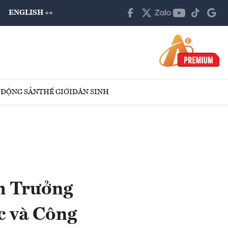
ENGLISH ++
 ĐỘNG SẢN
THẾ GIỚI
DÂN SINH
m Trưởng
c và Công