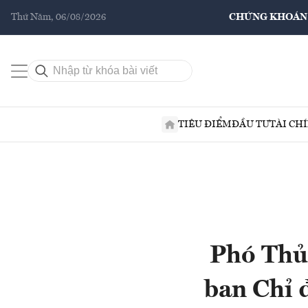
Thứ Năm, 06/08/2026
CHỨNG KHOÁN
TIÊU ĐIỂM
ĐẦU TƯ
TÀI CH
Phó Thủ
ban Chỉ 