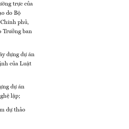
ường trực của
ạo do Bộ
 Chính phủ,
o Trưởng ban
ây dựng dự án
ịnh của Luật
dựng dự án
ghệ lập;
ồm dự thảo