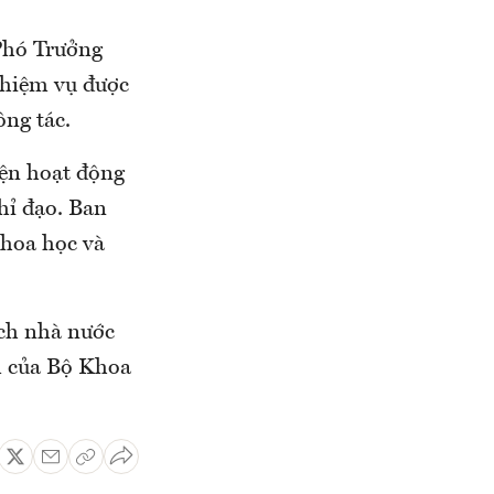
Phó Trưởng
nhiệm vụ được
ng tác.
iện hoạt động
hỉ đạo. Ban
Khoa học và
ách nhà nước
m của Bộ Khoa