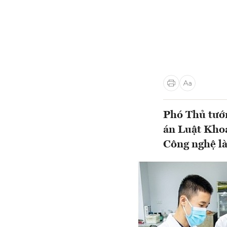
Phó Thủ tướ
án Luật Khoa
Công nghệ l