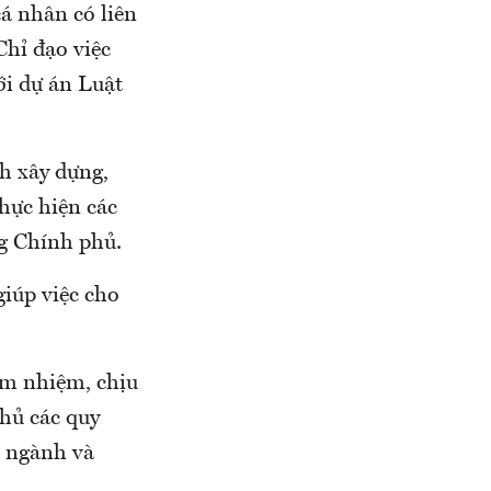
cá nhân có liên
Chỉ đạo việc
với dự án Luật
nh xây dựng,
hực hiện các
g Chính phủ.
iúp việc cho
êm nhiệm, chịu
thủ các quy
n ngành và