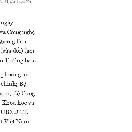
t Khoa học và
 ngày
 và Công nghệ
 Quang làm
sửa đổi) (gọi
hó Trưởng ban.
a phương, cơ
 chính; Bộ
u tư; Bộ Công
m Khoa học và
; UBND TP.
t Việt Nam.