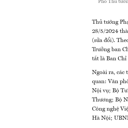
Phó Thủ tướn
Thủ tướng Ph
28/5/2024 thà
(sửa đổi). Th
Trưởng ban Ch
tắt là Ban Ch
Ngoài ra, các 
quan: Văn phò
Nội vụ; Bộ Tư
Thương; Bộ Nô
Công nghệ Vi
Hà Nội; UBND