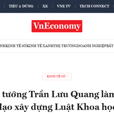
TIÊU & DÙNG
XE
VNE TV
TECH CONNECT
ÍNH
KINH TẾ SỐ
KINH TẾ XANH
THỊ TRƯỜNG
DOANH NGHIỆP
BẤT
KINH TẾ SỐ
 tướng Trần Lưu Quang là
đạo xây dựng Luật Khoa họ