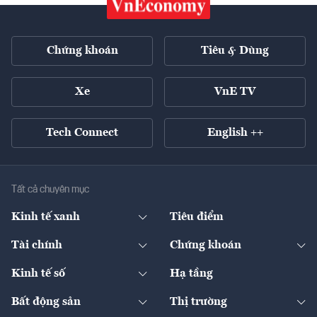
Chứng khoán
Tiêu & Dùng
Xe
VnE TV
Tech Connect
English ++
Tất cả chuyên mục
Kinh tế xanh
Tiêu điểm
Chuyển động xanh
Tài chính
Chứng khoán
Pháp lý
Ngân hàng
Doanh nghiệp niêm yết
Kinh tế số
Hạ tầng
Thương hiệu xanh
Thị trường vốn
Thị trường
Sản phẩm - Thị trường
Bất động sản
Thị trường
Diễn đàn
Thuế
Đầu tư