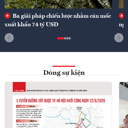
Ba giải pháp chiến lược nhằm cán mốc
xuất khẩu 74 tỷ USD
ngu
Dòng sự kiện