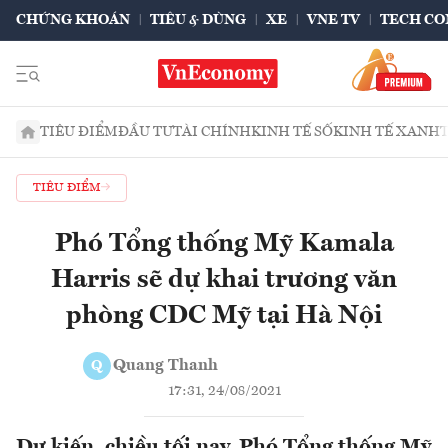
CHỨNG KHOÁN
TIÊU & DÙNG
XE
VNE TV
TECH CO
TIÊU ĐIỂM
ĐẦU TƯ
TÀI CHÍNH
KINH TẾ SỐ
KINH TẾ XANH
TIÊU ĐIỂM
Phó Tổng thống Mỹ Kamala
Harris sẽ dự khai trương văn
phòng CDC Mỹ tại Hà Nội
Quang Thanh
Q
17:31, 24/08/2021
Dự kiến, chiều tối nay, Phó Tổng thống Mỹ