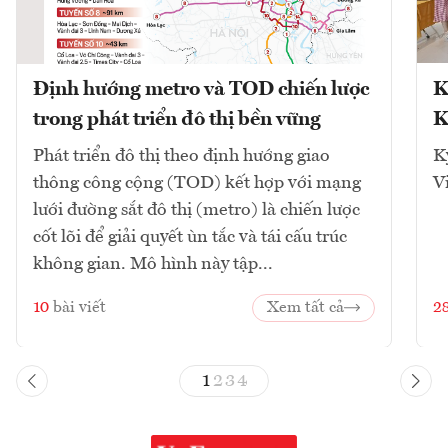
Định hướng metro và TOD chiến lược
K
trong phát triển đô thị bền vững
K
Phát triển đô thị theo định hướng giao
K
thông công cộng (TOD) kết hợp với mạng
V
lưới đường sắt đô thị (metro) là chiến lược
cốt lõi để giải quyết ùn tắc và tái cấu trúc
không gian. Mô hình này tập...
10
bài viết
Xem tất cả
2
1
2
3
4