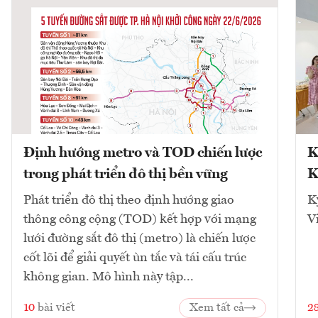
Định hướng metro và TOD chiến lược
K
trong phát triển đô thị bền vững
K
Phát triển đô thị theo định hướng giao
K
thông công cộng (TOD) kết hợp với mạng
V
lưới đường sắt đô thị (metro) là chiến lược
cốt lõi để giải quyết ùn tắc và tái cấu trúc
không gian. Mô hình này tập...
10
bài viết
Xem tất cả
2