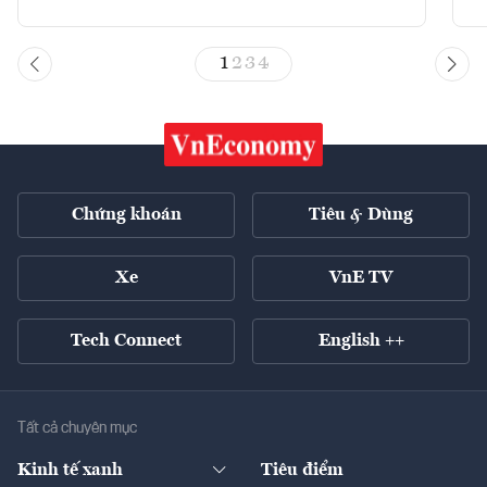
1
2
3
4
Chứng khoán
Tiêu & Dùng
Xe
VnE TV
Tech Connect
English ++
Tất cả chuyên mục
Kinh tế xanh
Tiêu điểm