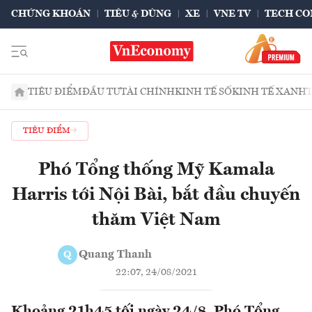
CHỨNG KHOÁN
TIÊU & DÙNG
XE
VNE TV
TECH CO
TIÊU ĐIỂM
ĐẦU TƯ
TÀI CHÍNH
KINH TẾ SỐ
KINH TẾ XANH
TIÊU ĐIỂM
Phó Tổng thống Mỹ Kamala
Harris tới Nội Bài, bắt đầu chuyến
thăm Việt Nam
Quang Thanh
Q
22:07, 24/08/2021
Khoảng 21h45 tối ngày 24/8, Phó Tổng