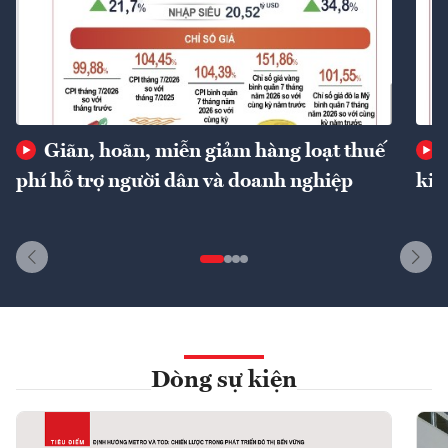
Giãn, hoãn, miễn giảm hàng loạt thuế
phí hỗ trợ người dân và doanh nghiệp
kin
Dòng sự kiện