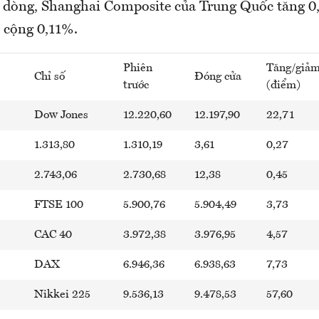
dòng, Shanghai Composite của Trung Quốc tăng 0
 cộng 0,11%.
Phiên
Tăng/giả
Chỉ số
Đóng cửa
trước
(điểm)
Dow Jones
12.220,60
12.197,90
22,71
1.313,80
1.310,19
3,61
0,27
2.743,06
2.730,68
12,38
0,45
FTSE 100
5.900,76
5.904,49
3,73
CAC 40
3.972,38
3.976,95
4,57
DAX
6.946,36
6.938,63
7,73
Nikkei 225
9.536,13
9.478,53
57,60