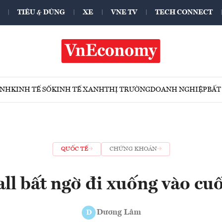
TIÊU & DÙNG
XE
VNE TV
TECH CONNECT
ÍNH
KINH TẾ SỐ
KINH TẾ XANH
THỊ TRƯỜNG
DOANH NGHIỆP
BẤT
QUỐC TẾ
CHỨNG KHOÁN
ll bất ngờ đi xuống vào cuố
Dương Lâm
D