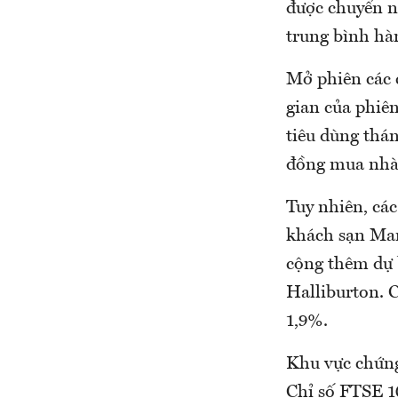
được chuyển n
trung bình hà
Mở phiên các c
gian của phiên
tiêu dùng thá
đồng mua nhà 
Tuy nhiên, cá
khách sạn Marr
cộng thêm dự 
Halliburton. C
1,9%.
Khu vực chứng
Chỉ số FTSE 1