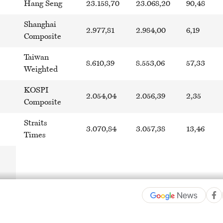
Hang Seng
23.158,70
23.068,20
90,48
Shanghai
2.977,81
2.984,00
6,19
Composite
Taiwan
8.610,39
8.553,06
57,33
Weighted
KOSPI
2.054,04
2.056,39
2,35
Composite
Straits
3.070,84
3.057,38
13,46
Times