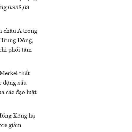
ng 6.938,63
n châu Á trong
i Trung Đông,
chi phối tâm
Merkel thất
c động xấu
ua các đạo luật
 Hồng Kông hạ
ore giảm