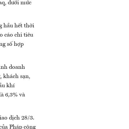
aq, dưới mức
g hầu hết thời
o cáo chi tiêu
ng số hợp
kinh doanh
, khách sạn,
ầu khí
là 6,3% và
ao dịch 28/3.
 của Pháp cộng