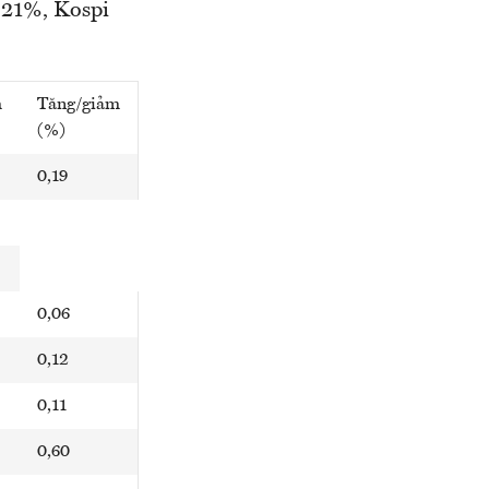
,21%, Kospi
m
Tăng/giảm
(%)
0,19
0,06
0,12
0,11
0,60