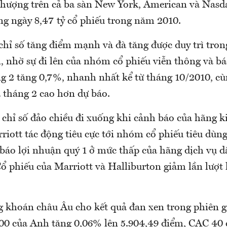
hượng trên cả ba sàn New York, American và Nasd
ng ngày 8,47 tỷ cổ phiếu trong năm 2010.
hỉ số tăng điểm mạnh và đà tăng được duy trì tron
, nhờ sự đi lên của nhóm cổ phiếu viễn thông và bá
ng 2 tăng 0,7%, nhanh nhất kể từ tháng 10/2010, cù
tháng 2 cao hơn dự báo.
c chỉ số đảo chiều đi xuống khi cảnh báo của hãng 
iott tác động tiêu cực tới nhóm cổ phiếu tiêu dùng
báo lợi nhuận quý 1 ở mức thấp của hãng dịch vụ d
ổ phiếu của Marriott và Halliburton giảm lần lượt 
 khoán châu Âu cho kết quả đan xen trong phiên gi
00 của Anh tăng 0,06% lên 5.904,49 điểm, CAC 40