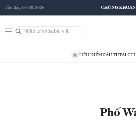
Thứ Bảy, 08/08/2026
CHỨNG KHOÁN
TIÊU ĐIỂM
ĐẦU TƯ
TÀI CH
Phố Wa