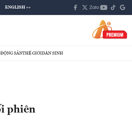
ENGLISH ++
 ĐỘNG SẢN
THẾ GIỚI
DÂN SINH
i phiên