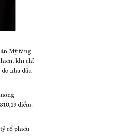
hoán Mỹ tăng
hiên, khi chỉ
g do nhà đầu
xuống
310,19 điểm.
tỷ cổ phiếu