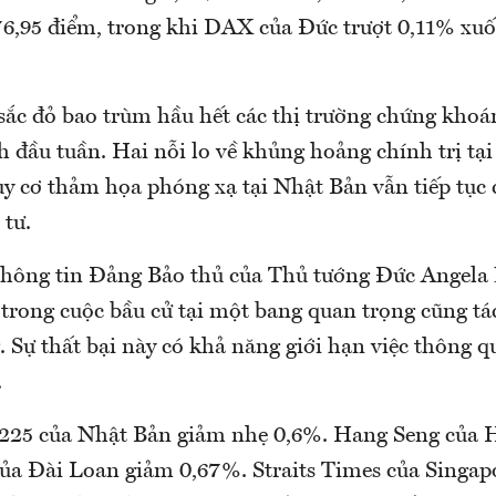
76,95 điểm, trong khi DAX của Đức trượt 0,11% xuố
 sắc đỏ bao trùm hầu hết các thị trường chứng khoá
h đầu tuần. Hai nỗi lo về khủng hoảng chính trị tạ
uy cơ thảm họa phóng xạ tại Nhật Bản vẫn tiếp tục 
 tư.
thông tin Đảng Bảo thủ của Thủ tướng Đức Angela 
 trong cuộc bầu cử tại một bang quan trọng cũng tá
. Sự thất bại này có khả năng giới hạn việc thông q
.
 225 của Nhật Bản giảm nhẹ 0,6%. Hang Seng của
của Đài Loan giảm 0,67%. Straits Times của Singap