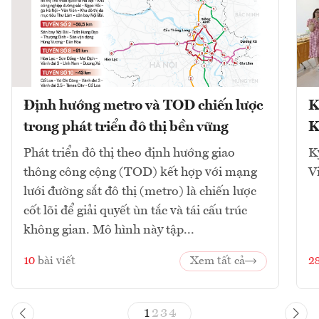
Định hướng metro và TOD chiến lược
K
trong phát triển đô thị bền vững
K
Phát triển đô thị theo định hướng giao
K
thông công cộng (TOD) kết hợp với mạng
V
lưới đường sắt đô thị (metro) là chiến lược
cốt lõi để giải quyết ùn tắc và tái cấu trúc
không gian. Mô hình này tập...
10
bài viết
Xem tất cả
2
1
2
3
4