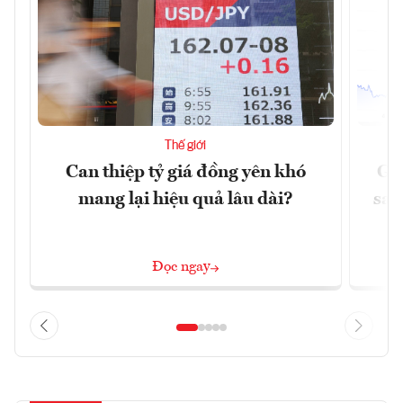
Thế giới
Can thiệp tỷ giá đồng yên khó
Gi
mang lại hiệu quả lâu dài?
sau
Đọc ngay