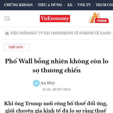
CHỨNG KHOÁN
TIÊU & DÙNG
XE
VNE TV
TECH CO
TIÊU ĐIỂM
ĐẦU TƯ
TÀI CHÍNH
KINH TẾ SỐ
KINH TẾ XANH
THẾ GIỚI
Phố Wall bỗng nhiên không còn lo
sợ thương chiến
An Huy
A
12:10, 29/07/2025
Khi ông Trump mới công bố thuế đối ứng,
giới chuyên gia kinh tế đã lo sợ rằng thuế