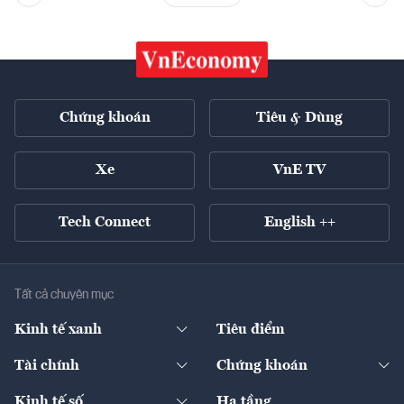
Chứng khoán
Tiêu & Dùng
Xe
VnE TV
Tech Connect
English ++
Tất cả chuyên mục
Kinh tế xanh
Tiêu điểm
Chuyển động xanh
Tài chính
Chứng khoán
Pháp lý
Ngân hàng
Doanh nghiệp niêm yết
Kinh tế số
Hạ tầng