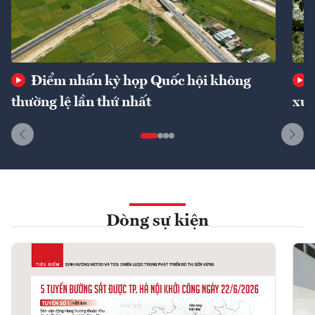
Điểm nhấn kỳ họp Quốc hội không
thường lệ lần thứ nhất
xuấ
Dòng sự kiện