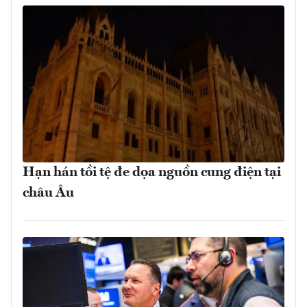
Hạn hán tồi tệ đe dọa nguồn cung điện tại
châu Âu