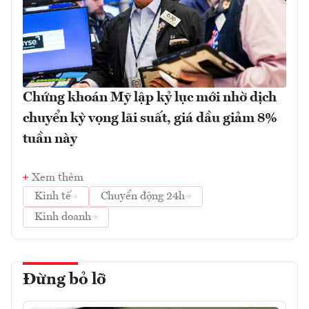
Chứng khoán Mỹ lập kỷ lục mới nhờ dịch
chuyển kỳ vọng lãi suất, giá dầu giảm 8%
tuần này
Xem thêm
Kinh tế
Chuyển động 24h
Kinh doanh
Đừng bỏ lỡ