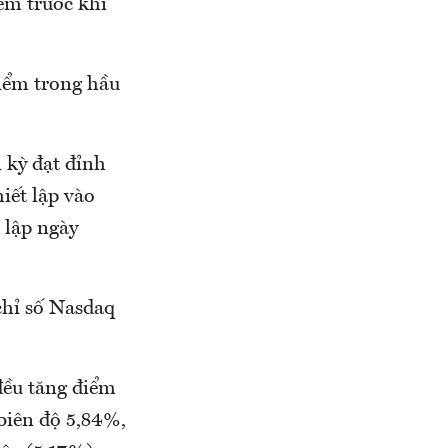
ểm trước khi
điểm trong hầu
 kỳ đạt đỉnh
iết lập vào
 lập ngày
chỉ số Nasdaq
đều tăng điểm
 biên độ 5,84%,