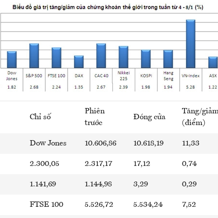
Phiên
Tăng/giả
Chỉ số
Đóng cửa
trước
(điểm)
Dow Jones
10.606,86
10.618,19
11,33
2.300,05
2.317,17
17,12
0,74
1.141,69
1.144,98
3,29
0,29
FTSE 100
5.526,72
5.534,24
7,52