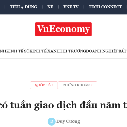
TIÊU & DÙNG
XE
VNE TV
TECH CONNECT
ÍNH
KINH TẾ SỐ
KINH TẾ XANH
THỊ TRƯỜNG
DOANH NGHIỆP
BẤT
QUỐC TẾ
CHỨNG KHOÁN
có tuần giao dịch đầu năm 
Duy Cường
D