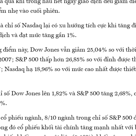
 qua khi trong hầu hết ngày giao dịch đều giảm đi
ểm nhẹ vào cuối phiên.
à chỉ số Nasdaq lại có xu hướng tích cực khi tăng 
dịch và đạt mức tăng gần 1%.
g điểm này, Dow Jones vẫn giảm 25,04% so với thời
2007; S&P 500 thấp hơn 26,85% so với đỉnh được th
; Nasdaq hạ 18,96% so với mức cao nhất được thiết
hỉ số Dow Jones lên 1,82% và S&P 500 tăng 2,68%, 
2%.
cổ phiếu ngành, 8/10 ngành trong chỉ số S&P 500 
ong đó cổ phiếu khối tài chính tăng mạnh nhất với