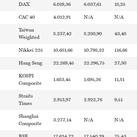
DAX
6.019,36
6.037,61
18,25
CAC 40
4.012,91
N/A
N/A
Taiwan
8.237,42
8.280,90
43,48
Weighted
Nikkei 225
10.681,66
10.798,32
116,66
Hang Seng
22.269,45
22.296,75
27,30
KOSPI
1.683,45
1.695,26
11,81
Composite
Straits
2.913,97
2.922,76
9,51
Times
Shanghai
3.277,14
N/A
N/A
Composite
BSE
17.624,72
17.540,29
75,43