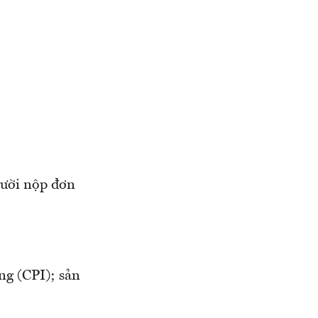
gười nộp đơn
ng (CPI); sản