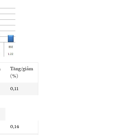
m
Tăng/giảm
(%)
0,11
0,14