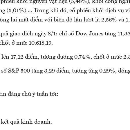
ổ phiếu khối nguyên vật liệu (5,48%), khối công ngh
ng (5,01%),… Trong khi đó, cổ phiếu khối dịch vụ v
ộng lại mất điểm với biên độ lần lượt là 2,56% và 1
quả giao dịch ngày 8/1: chỉ số Dow Jones tăng 11,3
chốt ở mức 10.618,19.
 lên 17,12 điểm, tương đương 0,74%, chốt ở mức 2.3
ỉ số S&P 500 tăng 3,29 điểm, tương ứng 0,29%, đón
in đáng chú ý tuần tới:
 kết quả kinh doanh.