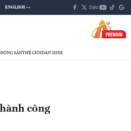
ENGLISH ++
 ĐỘNG SẢN
THẾ GIỚI
DÂN SINH
thành công