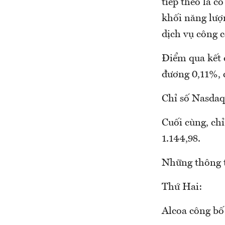
tiếp theo là c
khối năng lượ
dịch vụ công c
Điểm qua kết 
đương 0,11%, 
Chỉ số Nasdaq
Cuối cùng, ch
1.144,98.
Những thông t
Thứ Hai:
Alcoa công bố