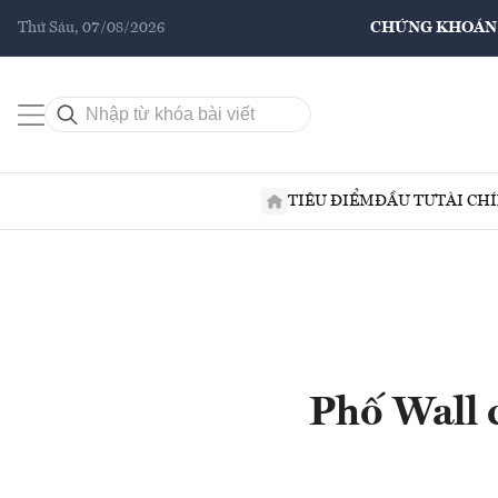
Thứ Sáu, 07/08/2026
CHỨNG KHOÁN
TIÊU ĐIỂM
ĐẦU TƯ
TÀI CH
Phố Wall 