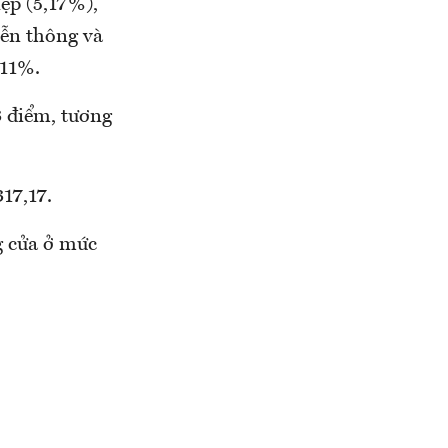
iệp (5,17%),
iễn thông và
,11%.
3 điểm, tương
17,17.
g cửa ở mức