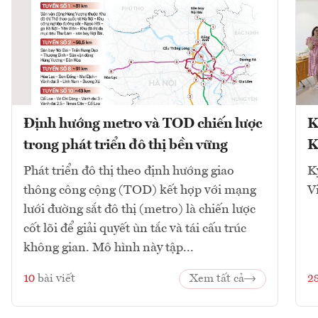
Định hướng metro và TOD chiến lược
K
trong phát triển đô thị bền vững
K
Phát triển đô thị theo định hướng giao
K
thông công cộng (TOD) kết hợp với mạng
V
lưới đường sắt đô thị (metro) là chiến lược
cốt lõi để giải quyết ùn tắc và tái cấu trúc
không gian. Mô hình này tập...
10
bài viết
Xem tất cả
2