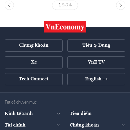
1
2
3
4
Chứng khoán
Tiêu & Dùng
Xe
VnE TV
Tech Connect
English ++
Tất cả chuyên mục
Kinh tế xanh
Tiêu điểm
Chuyển động xanh
Tài chính
Chứng khoán