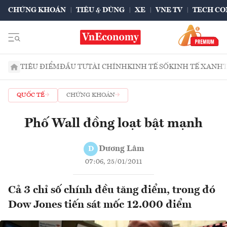
CHỨNG KHOÁN
TIÊU & DÙNG
XE
VNE TV
TECH CO
TIÊU ĐIỂM
ĐẦU TƯ
TÀI CHÍNH
KINH TẾ SỐ
KINH TẾ XANH
QUỐC TẾ
CHỨNG KHOÁN
Phố Wall đồng loạt bật mạnh
Dương Lâm
D
07:06, 25/01/2011
Cả 3 chỉ số chính đều tăng điểm, trong đó
Dow Jones tiến sát mốc 12.000 điểm