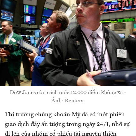
Dow Jones còn cách mốc 12.000 điểm không xa -
Ảnh: Reuters.
Thị trường chứng khoán Mỹ đã có một phiên
giao dịch đầy ấn tượng trong ngày 24/1, nhờ sự
đi lên của nhóm cổ phiếu tài nguyên thiên