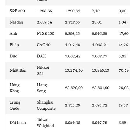
S&P 500
1.283,35
1.290,84
7,49
0,58
Nasdaq
2.689,54
2.717,55
28,01
1,04
Anh
FTSE 100
5.896,25
5.943,85
47,60
Pháp
CAC 40
4.017,45
4.033,21
15,76
Đức
DAX
7.062,42
7.067,77
5,35
Nikkei
Nhật Bản
10.274,50
10.345,10
70,59
225
Hồng
Hang
23.876,90
23.801,80
75,08
Kông
Seng
Trung
Shanghai
2.715,29
2.695,72
19,57
Quốc
Composite
Taiwan
Đài Loan
8.954,38
8.947,79
6,59
Weighted