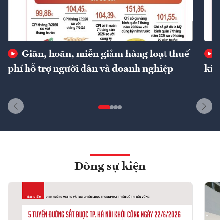
Giãn, hoãn, miễn giảm hàng loạt thuế
phí hỗ trợ người dân và doanh nghiệp
kin
Dòng sự kiện