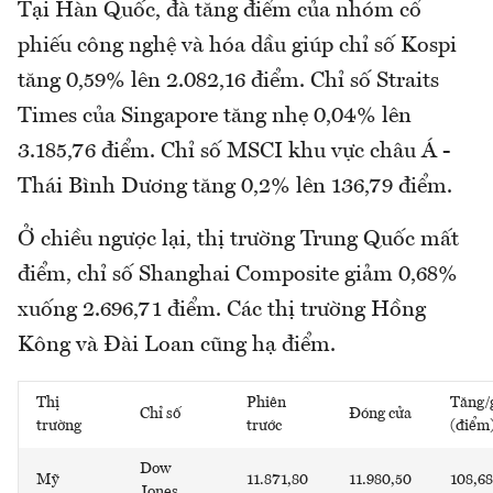
Tại Hàn Quốc, đà tăng điểm của nhóm cổ
phiếu công nghệ và hóa dầu giúp chỉ số Kospi
tăng 0,59% lên 2.082,16 điểm. Chỉ số Straits
Times của Singapore tăng nhẹ 0,04% lên
3.185,76 điểm. Chỉ số MSCI khu vực châu Á -
Thái Bình Dương tăng 0,2% lên 136,79 điểm.
Ở chiều ngược lại, thị trường Trung Quốc mất
điểm, chỉ số Shanghai Composite giảm 0,68%
xuống 2.696,71 điểm. Các thị trường Hồng
Kông và Đài Loan cũng hạ điểm.
Thị
Phiên
Tăng/
Chỉ số
Đóng cửa
trường
trước
(điểm
Dow
Mỹ
11.871,80
11.980,50
108,68
Jones