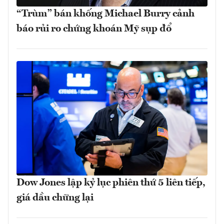
“Trùm” bán khống Michael Burry cảnh
báo rủi ro chứng khoán Mỹ sụp đổ
Dow Jones lập kỷ lục phiên thứ 5 liên tiếp,
giá dầu chững lại