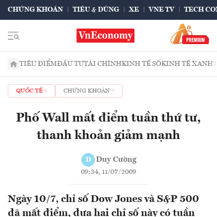
CHỨNG KHOÁN
TIÊU & DÙNG
XE
VNE TV
TECH CO
TIÊU ĐIỂM
ĐẦU TƯ
TÀI CHÍNH
KINH TẾ SỐ
KINH TẾ XANH
QUỐC TẾ
CHỨNG KHOÁN
Phố Wall mất điểm tuần thứ tư,
thanh khoản giảm mạnh
Duy Cường
D
09:34, 11/07/2009
Ngày 10/7, chỉ số Dow Jones và S&P 500
đã mất điểm, đưa hai chỉ số này có tuần