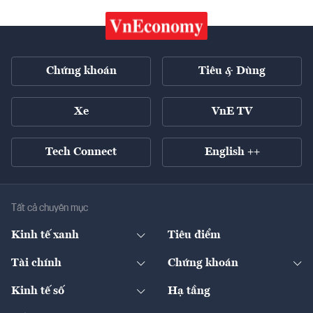
Chứng khoán
Tiêu & Dùng
Xe
VnE TV
Tech Connect
English ++
Tất cả chuyên mục
Kinh tế xanh
Tiêu điểm
Chuyển động xanh
Tài chính
Chứng khoán
Pháp lý
Ngân hàng
Doanh nghiệp niêm yết
Kinh tế số
Hạ tầng
Thương hiệu xanh
Thị trường vốn
Thị trường
Sản phẩm - Thị trường