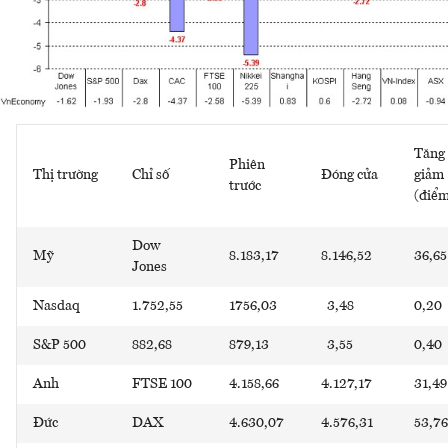
Tăng 
Phiên
Thị trường
Chỉ số
Đóng cửa
giảm
trước
(điể
Dow
Mỹ
8.183,17
8.146,52
36,65
Jones
Nasdaq
1.752,55
1756,03
3,48
0,20
S&P 500
882,68
879,13
3,55
0,40
Anh
FTSE 100
4.158,66
4.127,17
31,49
Đức
DAX
4.630,07
4.576,31
53,76