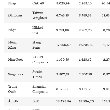
Pháp
CAC 40
3.025,94
2.983,10
42,8
Taiwan
Đài Loan
6.748,18
6.769,86
21,68
Weighted
Nikkei
Nhật
9.291,06
9.287,28
3,78
225
Hồng
Hang
17.790,59
17.708,42
82,17
Kông
Seng
KOSPI
Hàn Quốc
1.430,89
1.428,62
2,27
Composite
Straits
Singapore
2.307,61
2.307,98
0,37
Times
Trung
Shanghai
3.123,03
3.113,93
9,10
Quốc
Composite
Ấn Độ
BSE
13.793,84
13.504,20
253,