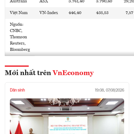
Australia
ASX
3.761,40
3.790,60
29,2
Việt Nam
VN-Index
446,40
438,83
7,57
Nguồn:
CNBC,
Thomson
Reuters,
Bloomberg
Mới nhất trên
VnEconomy
Dân sinh
19:08, 07/08/2026