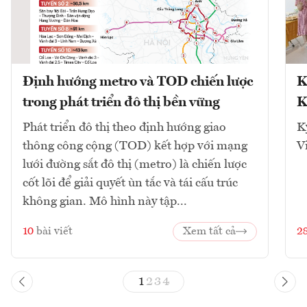
Định hướng metro và TOD chiến lược
K
trong phát triển đô thị bền vững
K
Phát triển đô thị theo định hướng giao
K
thông công cộng (TOD) kết hợp với mạng
V
lưới đường sắt đô thị (metro) là chiến lược
cốt lõi để giải quyết ùn tắc và tái cấu trúc
không gian. Mô hình này tập...
10
bài viết
Xem tất cả
2
1
2
3
4