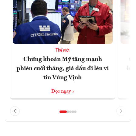
Thế giới
Chứng khoán Mỹ tăng mạnh
Ch
phiên cuối tháng, giá dầu đi lên vì
hoà
tin Vùng Vịnh
Đọc ngay