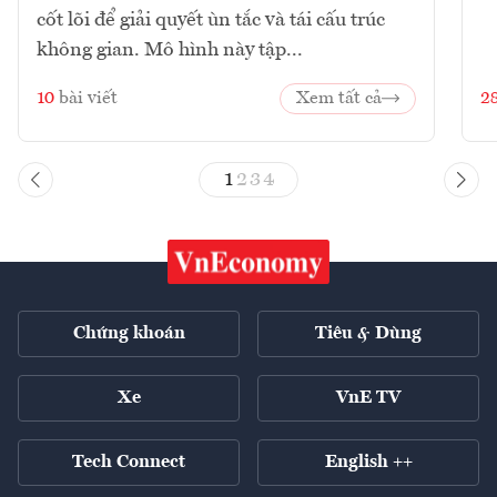
cốt lõi để giải quyết ùn tắc và tái cấu trúc
không gian. Mô hình này tập...
10
bài viết
Xem tất cả
2
1
2
3
4
Chứng khoán
Tiêu & Dùng
Xe
VnE TV
Tech Connect
English ++