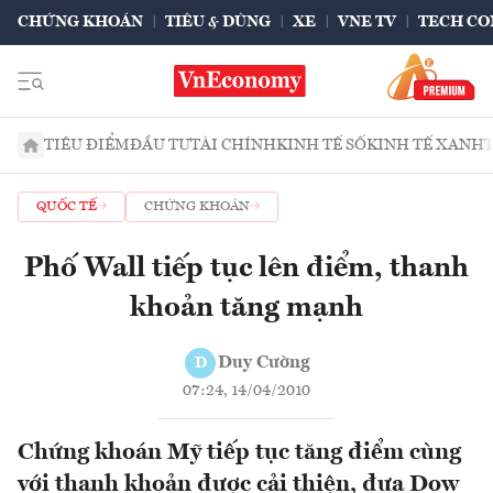
CHỨNG KHOÁN
TIÊU & DÙNG
XE
VNE TV
TECH CO
TIÊU ĐIỂM
ĐẦU TƯ
TÀI CHÍNH
KINH TẾ SỐ
KINH TẾ XANH
QUỐC TẾ
CHỨNG KHOÁN
Phố Wall tiếp tục lên điểm, thanh
khoản tăng mạnh
Duy Cường
D
07:24, 14/04/2010
Chứng khoán Mỹ tiếp tục tăng điểm cùng
với thanh khoản được cải thiện, đưa Dow