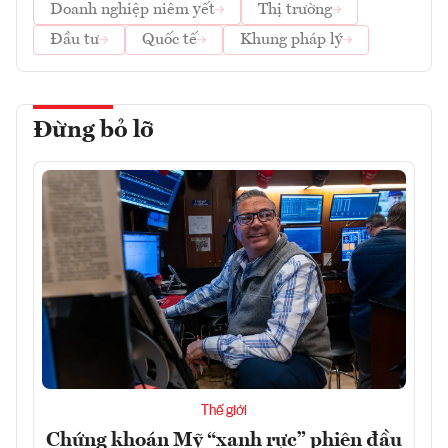
Doanh nghiệp niêm yết
Thị trường
Đầu tư
Quốc tế
Khung pháp lý
Đừng bỏ lỡ
Thế giới
Chứng khoán Mỹ “xanh rực” phiên đầu