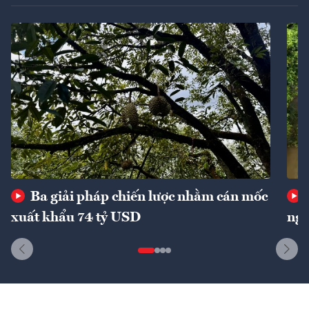
Ba giải pháp chiến lược nhằm cán mốc
xuất khẩu 74 tỷ USD
ngu