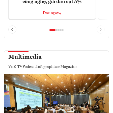
công nghệ, giá dầu sụt 5%
Đọc ngay
Multimedia
VnE TV
Podcast
Infographics
eMagazine