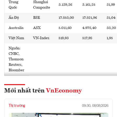
Trung
Shanghai
3.129,26
3.161,25
31,99
Quốc
Composite
Ấn Độ
BSE
17.853,00
17.821,96
31,04
Australia
ASX
5.011,60
4.978,40
33,20
Việt Nam
VN-Index
519,93
517,98
1,95
Nguồn:
CNBC,
Thomson
Reuters,
Bloomber
Mới nhất trên
VnEconomy
Thị trường
09:30, 08/08/2026