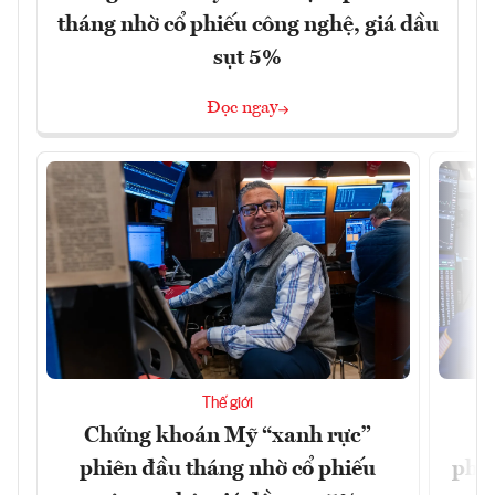
tháng nhờ cổ phiếu công nghệ, giá dầu
sụt 5%
Đọc ngay
Thế giới
Chứng khoán Mỹ “xanh rực”
C
phiên đầu tháng nhờ cổ phiếu
phiê