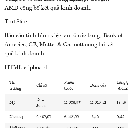
AMD công bố kết quả kinh doanh.
Thứ Sáu:
Báo cáo tình hình việc làm ở các bang; Bank of
America, GE, Mattel & Gannett công bố kết
quả kinh doanh.
HTML clipboard
Thị
Phiên
Tăng/
Chỉ số
Đóng cửa
trường
trước
(điểm
Dow
Mỹ
11.005,97
11.019,42
13,45
Jones
Nasdaq
2.457,87
2.465,99
8,12
0,33
S&P 500
1.196,48
1.197,30
0,82
0,07