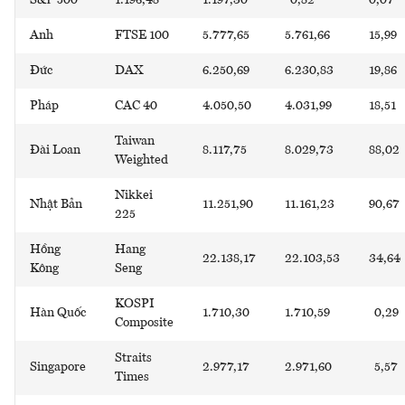
Anh
FTSE 100
5.777,65
5.761,66
15,99
Đức
DAX
6.250,69
6.230,83
19,86
Pháp
CAC 40
4.050,50
4.031,99
18,51
Taiwan
Đài Loan
8.117,75
8.029,73
88,02
Weighted
Nikkei
Nhật Bản
11.251,90
11.161,23
90,67
225
Hồng
Hang
22.138,17
22.103,53
34,64
Kông
Seng
KOSPI
Hàn Quốc
1.710,30
1.710,59
0,29
Composite
Straits
Singapore
2.977,17
2.971,60
5,57
Times