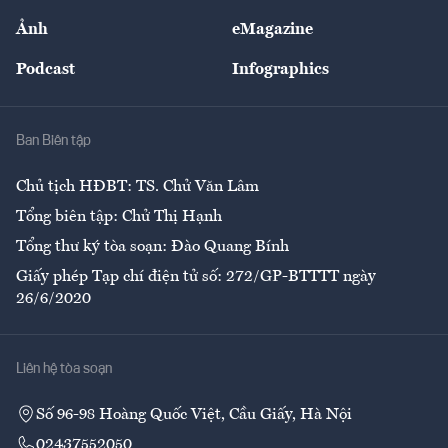
Sự kiện
Nhân lực
Ảnh
eMagazine
Đẹp +
An sinh
Podcast
Infographics
Giải trí
Y tế
Nhà
Ban Biên tập
Ẩm thực
Chủ tịch HĐBT: TS. Chử Văn Lâm
Tổng biên tập: Chử Thị Hạnh
Tổng thư ký tòa soạn: Đào Quang Bính
Giấy phép Tạp chí điện tử số: 272/GP-BTTTT ngày
26/6/2020
Liên hệ tòa soạn
Số 96-98 Hoàng Quốc Việt, Cầu Giấy, Hà Nội
02437552050