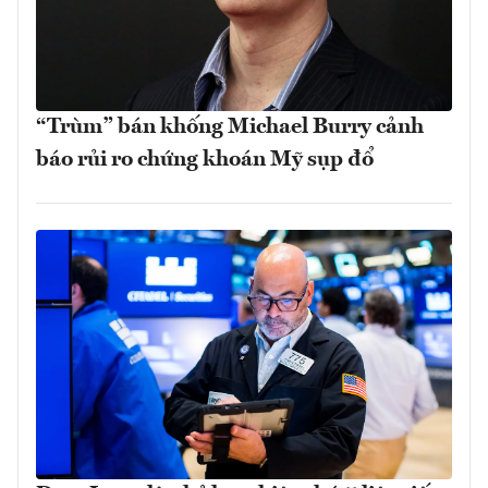
“Trùm” bán khống Michael Burry cảnh
báo rủi ro chứng khoán Mỹ sụp đổ