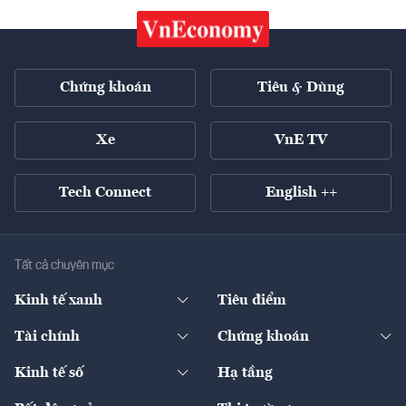
Chứng khoán
Tiêu & Dùng
Xe
VnE TV
Tech Connect
English ++
Tất cả chuyên mục
Kinh tế xanh
Tiêu điểm
Chuyển động xanh
Tài chính
Chứng khoán
Pháp lý
Ngân hàng
Doanh nghiệp niêm yết
Kinh tế số
Hạ tầng
Thương hiệu xanh
Thị trường vốn
Thị trường
Sản phẩm - Thị trường