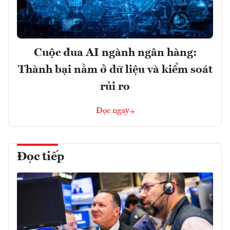
Cuộc đua AI ngành ngân hàng:
Thành bại nằm ở dữ liệu và kiểm soát
rủi ro
Đọc ngay
Đọc tiếp