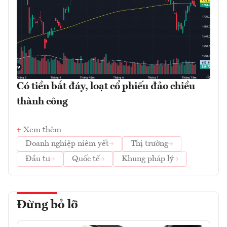
Có tiền bắt đáy, loạt cổ phiếu đảo chiều
thành công
Xem thêm
Doanh nghiệp niêm yết
Thị trường
Đầu tư
Quốc tế
Khung pháp lý
Đừng bỏ lỡ