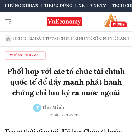
CHỨNG KHOÁN
TIÊU & DÙNG
XE
VNE TV
TECH CO
TIÊU ĐIỂM
ĐẦU TƯ
TÀI CHÍNH
KINH TẾ SỐ
KINH TẾ XANH
CHỨNG KHOÁN
Phối hợp với các tổ chức tài chính
quốc tế để đẩy mạnh phát hành
chứng chỉ lưu ký ra nước ngoài
Thu Minh
T
17:48, 21/07/2025
Trong thời gian tới, Uỷ ban Chứng khoán