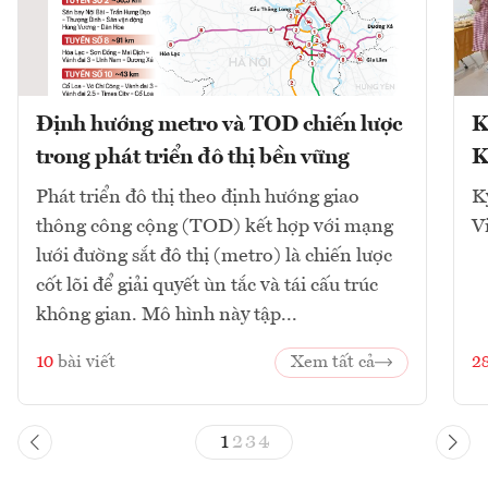
Định hướng metro và TOD chiến lược
K
trong phát triển đô thị bền vững
K
Phát triển đô thị theo định hướng giao
K
thông công cộng (TOD) kết hợp với mạng
V
lưới đường sắt đô thị (metro) là chiến lược
cốt lõi để giải quyết ùn tắc và tái cấu trúc
không gian. Mô hình này tập...
10
bài viết
Xem tất cả
2
1
2
3
4