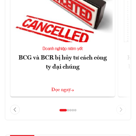
Doanh nghiệp niêm yết
BCG và BCR bị hủy tư cách công
Kh
ty đại chúng
ba
Đọc ngay