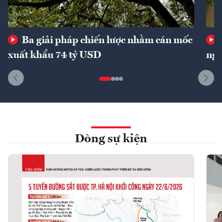
Ba giải pháp chiến lược nhằm cán mốc
xuất khẩu 74 tỷ USD
ngu
Dòng sự kiện