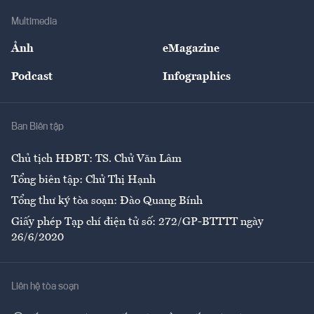
Doanh nghiệp
Địa phương
Thị trường
Bảo hiểm
Multimedia
Sự kiện
Nhân lực
Ảnh
eMagazine
Đẹp +
An sinh
Podcast
Infographics
Giải trí
Y tế
Nhà
Ban Biên tập
Ẩm thực
Chủ tịch HĐBT: TS. Chử Văn Lâm
Tổng biên tập: Chử Thị Hạnh
Tổng thư ký tòa soạn: Đào Quang Bính
Giấy phép Tạp chí điện tử số: 272/GP-BTTTT ngày
26/6/2020
Liên hệ tòa soạn