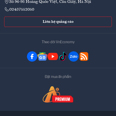
Số 96-98 Hoàng Quốc Việt, Cầu Giấy, Hà Nội
02437552050
Liên hệ quảng cáo
Theo dõi VnEconomy
Đặt mua ấn phẩm