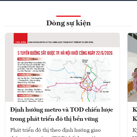
Dòng sự kiện
Định hướng metro và TOD chiến lược
K
trong phát triển đô thị bền vững
K
Phát triển đô thị theo định hướng giao
K