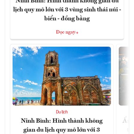
Ninh Bình: Hình thành không gian du
lịch quy mô lớn với 3 vùng sinh thái núi -
biển - đồng bằng
Đọc ngay
Du lịch
Ninh Bình: Hình thành không
Ẩm 
gian du lịch quy mô lớn với 3
tê