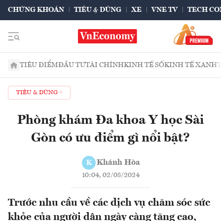
CHỨNG KHOÁN
TIÊU & DÙNG
XE
VNE TV
TECH CO
TIÊU ĐIỂM
ĐẦU TƯ
TÀI CHÍNH
KINH TẾ SỐ
KINH TẾ XANH
TIÊU & DÙNG
Phòng khám Đa khoa Y học Sài
Gòn có ưu điểm gì nổi bật?
Khánh Hòa
K
10:04, 02/08/2024
Trước nhu cầu về các dịch vụ chăm sóc sức
khỏe của người dân ngày càng tăng cao,