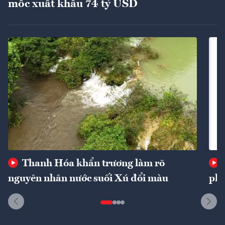
mốc xuất khẩu 74 tỷ USD
Thanh Hóa khẩn trương làm rõ
nguyên nhân nước suối Xú đổi màu
phí