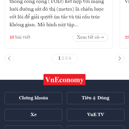
thông công cộng (TOD) kết hợp với mạng
V
lưới đường sắt đô thị (metro) là chiến lược
cốt lõi để giải quyết ùn tắc và tái cấu trúc
không gian. Mô hình này tập...
10
bài viết
Xem tất cả
2
1
2
3
4
Chứng khoán
Tiêu & Dùng
Xe
VnE TV