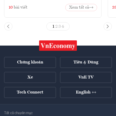
10
bài viết
Xem tất cả
2
1
2
3
4
Chứng khoán
Tiêu & Dùng
Xe
VnE TV
Tech Connect
English ++
Tất cả chuyên mục