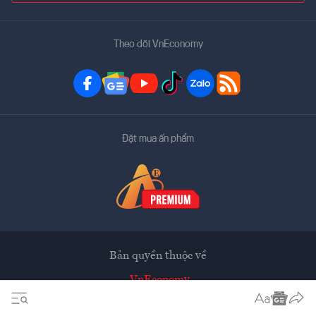
Theo dõi VnEconomy
Đặt mua ấn phẩm
Bản quyền thuộc về
VnEconomy
Tạp chí điện tử của Hội Khoa học Kinh tế Việt Nam