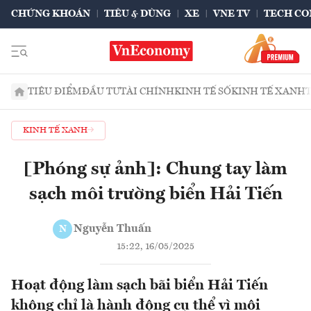
CHỨNG KHOÁN
TIÊU & DÙNG
XE
VNE TV
TECH CO
TIÊU ĐIỂM
ĐẦU TƯ
TÀI CHÍNH
KINH TẾ SỐ
KINH TẾ XANH
KINH TẾ XANH
[Phóng sự ảnh]: Chung tay làm
sạch môi trường biển Hải Tiến
Nguyễn Thuấn
N
15:22, 16/05/2025
Hoạt động làm sạch bãi biển Hải Tiến
không chỉ là hành động cụ thể vì môi