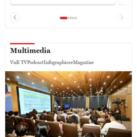
Multimedia
VnE TV
Podcast
Infographics
eMagazine