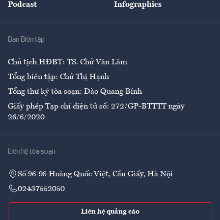
Podcast
Infographics
Giải trí
Y tế
Nhà
Ban Biên tập
Ẩm thực
Chủ tịch HĐBT: TS. Chử Văn Lâm
Tổng biên tập: Chử Thị Hạnh
Tổng thư ký tòa soạn: Đào Quang Bính
Giấy phép Tạp chí điện tử số: 272/GP-BTTTT ngày
26/6/2020
Liên hệ tòa soạn
Số 96-98 Hoàng Quốc Việt, Cầu Giấy, Hà Nội
02437552050
Liên hệ quảng cáo