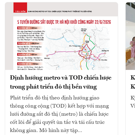
Định hướng metro và TOD chiến lược
K
trong phát triển đô thị bền vững
K
Phát triển đô thị theo định hướng giao
K
thông công cộng (TOD) kết hợp với mạng
V
lưới đường sắt đô thị (metro) là chiến lược
cốt lõi để giải quyết ùn tắc và tái cấu trúc
không gian. Mô hình này tập...