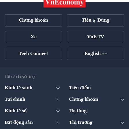
Chứng khoán
Tiêu & Dùng
Xe
VnE TV
Tech Connect
English ++
Tất cả chuyên mục
Kinh tế xanh
Tiêu điểm
Chuyển động xanh
Tài chính
Chứng khoán
Pháp lý
Ngân hàng
Doanh nghiệp niêm yết
Kinh tế số
Hạ tầng
Thương hiệu xanh
Thị trường vốn
Thị trường
Sản phẩm - Thị trường
Bất động sản
Thị trường
Diễn đàn
Thuế
Đầu tư