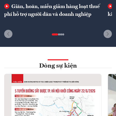
Giãn, hoãn, miễn giảm hàng loạt thuế
phí hỗ trợ người dân và doanh nghiệp
kin
Dòng sự kiện