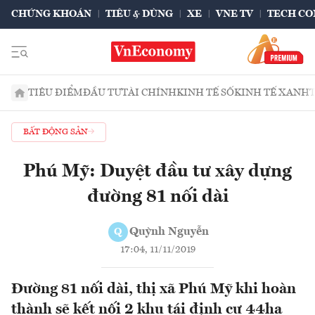
CHỨNG KHOÁN
TIÊU & DÙNG
XE
VNE TV
TECH CO
TIÊU ĐIỂM
ĐẦU TƯ
TÀI CHÍNH
KINH TẾ SỐ
KINH TẾ XANH
BẤT ĐỘNG SẢN
Phú Mỹ: Duyệt đầu tư xây dựng
đường 81 nối dài
Quỳnh Nguyễn
Q
17:04, 11/11/2019
Đường 81 nối dài, thị xã Phú Mỹ khi hoàn
thành sẽ kết nối 2 khu tái định cư 44ha