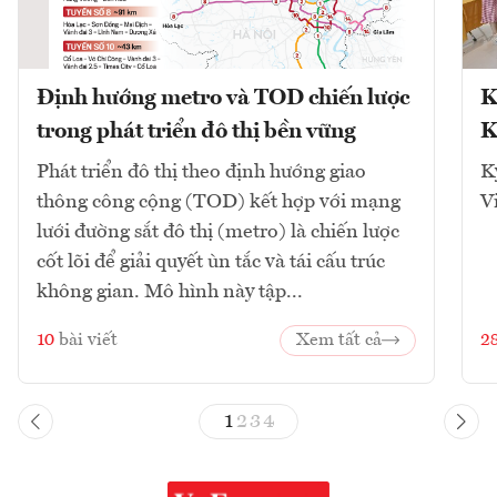
Định hướng metro và TOD chiến lược
K
trong phát triển đô thị bền vững
K
Phát triển đô thị theo định hướng giao
K
thông công cộng (TOD) kết hợp với mạng
V
lưới đường sắt đô thị (metro) là chiến lược
cốt lõi để giải quyết ùn tắc và tái cấu trúc
không gian. Mô hình này tập...
10
bài viết
Xem tất cả
2
1
2
3
4