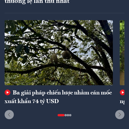
thường lệ lần thứ nhất
Ba giải pháp chiến lược nhằm cán mốc
xuất khẩu 74 tỷ USD
ngu