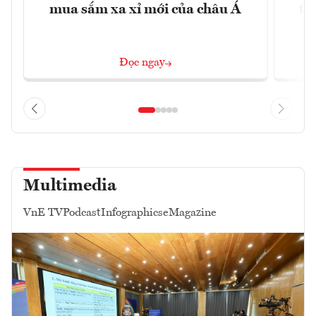
mua sắm xa xỉ mới của châu Á
tr
Đọc ngay
Multimedia
VnE TV
Podcast
Infographics
eMagazine