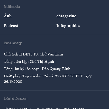
Doanh nghiệp
Địa phương
Thị trường
Bảo hiểm
Multimedia
Sự kiện
Nhân lực
Ảnh
eMagazine
Đẹp +
An sinh
Podcast
Infographics
Giải trí
Y tế
Nhà
Ban Biên tập
Ẩm thực
Chủ tịch HĐBT: TS. Chử Văn Lâm
Tổng biên tập: Chử Thị Hạnh
Tổng thư ký tòa soạn: Đào Quang Bính
Giấy phép Tạp chí điện tử số: 272/GP-BTTTT ngày
26/6/2020
Liên hệ tòa soạn