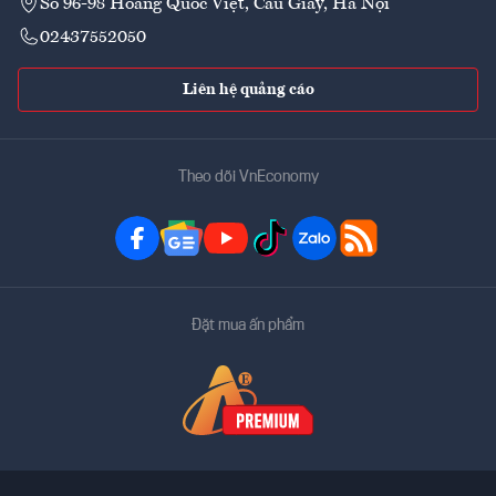
Số 96-98 Hoàng Quốc Việt, Cầu Giấy, Hà Nội
02437552050
Liên hệ quảng cáo
Theo dõi VnEconomy
Đặt mua ấn phẩm