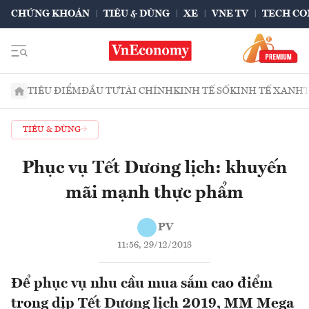
CHỨNG KHOÁN
TIÊU & DÙNG
XE
VNE TV
TECH CO
TIÊU ĐIỂM
ĐẦU TƯ
TÀI CHÍNH
KINH TẾ SỐ
KINH TẾ XANH
TIÊU & DÙNG
Phục vụ Tết Dương lịch: khuyến
mãi mạnh thực phẩm
PV
11:56, 29/12/2018
Để phục vụ nhu cầu mua sắm cao điểm
trong dịp Tết Dương lịch 2019, MM Mega