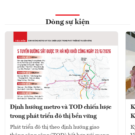
Dòng sự kiện
Định hướng metro và TOD chiến lược
K
trong phát triển đô thị bền vững
K
Phát triển đô thị theo định hướng giao
K