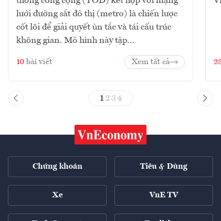
thông công cộng (TOD) kết hợp với mạng
V
lưới đường sắt đô thị (metro) là chiến lược
cốt lõi để giải quyết ùn tắc và tái cấu trúc
không gian. Mô hình này tập...
10
bài viết
Xem tất cả
2
1
2
3
4
Chứng khoán
Tiêu & Dùng
Xe
VnE TV