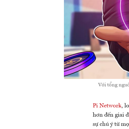
Với tổng nguồn
Pi Network
, l
hơn đến giai 
sự chú ý từ m