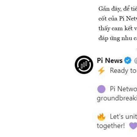
Gần đây, để t
cốt của Pi Net
thấy cam kết v
đáp ứng nhu c