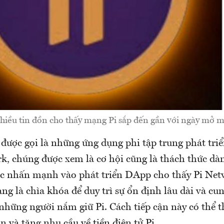
hiều tin đồn cho thấy mạng Pi sắp đến gần với ngày mở 
được gọi là những ứng dụng phi tập trung phát triể
rk, chúng được xem là cơ hội cũng là thách thức dà
iệc nhấn mạnh vào phát triển DApp cho thấy Pi Net
ạng là chìa khóa để duy trì sự ổn định lâu dài và cun
những người nắm giữ Pi. Cách tiếp cận này có thể t
 và tăng nhu cầu về tiền điện tử Pi.