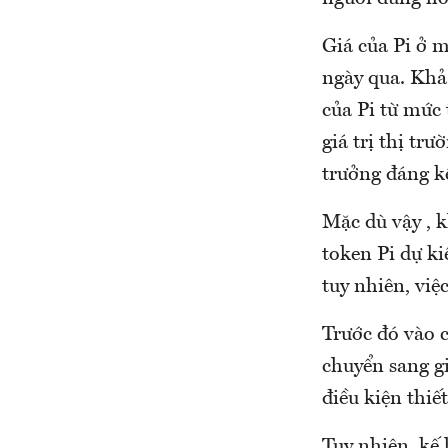
Giá của Pi ở 
ngày qua. Khả
của Pi từ mức 
giá trị thị tr
trưởng đáng k
Mặc dù vậy , 
token Pi dự ki
tuy nhiên, việ
Trước đó vào c
chuyển sang g
điều kiện thiết
Tuy nhiên, kế 