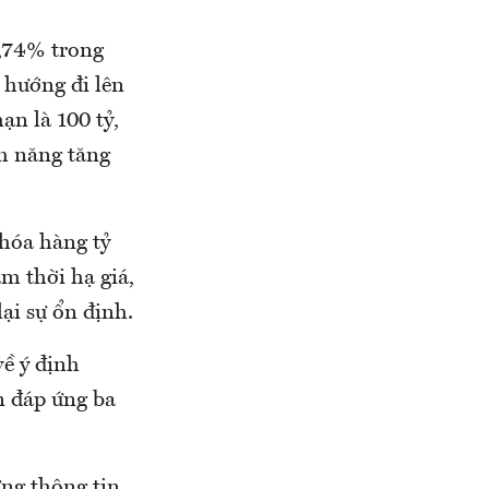
0,74% trong
 hướng đi lên
ạn là 100 tỷ,
ềm năng tăng
hóa hàng tỷ
ạm thời hạ giá,
ại sự ổn định.
về ý định
n đáp ứng ba
ững thông tin