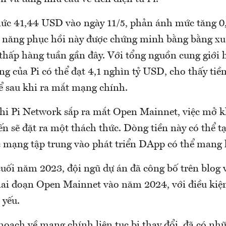
mức 41,44 USD vào ngày 11/5, phản ánh mức tăng 
 năng phục hồi này được chứng minh bằng bằng xu
thấp hàng tuần gần đây. Với tổng nguồn cung giới h
ường của Pi có thể đạt 4,1 nghìn tỷ USD, cho thấy ti
ể sau khi ra mắt mạng chính.
khi Pi Network sắp ra mắt Open Mainnet, việc mở k
ến sẽ đặt ra một thách thức. Dòng tiền này có thể t
c mạng tập trung vào phát triển DApp có thể mang l
uối năm 2023, đội ngũ dự án đã công bố trên blog 
iai đoạn Open Mainnet vào năm 2024, với điều kiệ
 yếu.
hoạch về mạng chính liên tục bị thay đổi, đã có nh