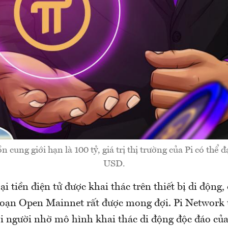
 cung giới hạn là 100 tỷ, giá trị thị trường của Pi có thể đ
USD.
oại tiền điện tử được khai thác trên thiết bị di động
đoạn Open Mainnet rất được mong đợi. Pi Network 
ọi người nhờ mô hình khai thác di động độc đáo củ