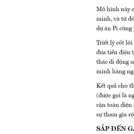
Mô hình này c
minh, và từ đó
dự án Pi cũng 
Triết lý cốt lõ
đưa tiền điện 
thác di động 
minh hàng ng
Kết quả cho th
(được gọi là n
cận toàn diện
sự tham gia rộ
SẮP ĐẾN 