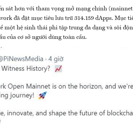
iến sát hơn với tham vọng mở mạng chính (mainne
work đã đặt mục tiêu lưu trữ 314.159 dApps. Mục ti
ề một hệ sinh thái phi tập trung đa dạng và sôi độn
ầu của cơ sở người dùng toàn cầu.