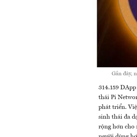
Gần đây, n
314.159 DApp 
thái Pi Netwo
phát triển. V
sinh thái đa d
rộng hơn cho 
người dùng hơn