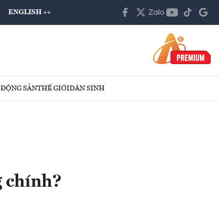
ENGLISH ++
 ĐỘNG SẢN
THẾ GIỚI
DÂN SINH
 chính?