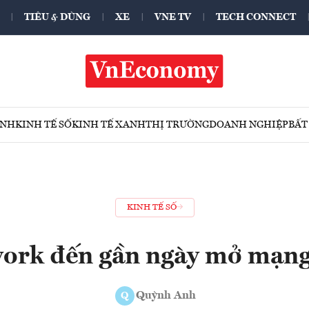
TIÊU & DÙNG
XE
VNE TV
TECH CONNECT
ÍNH
KINH TẾ SỐ
KINH TẾ XANH
THỊ TRƯỜNG
DOANH NGHIỆP
BẤT
KINH TẾ SỐ
work đến gần ngày mở mạng
Quỳnh Anh
Q