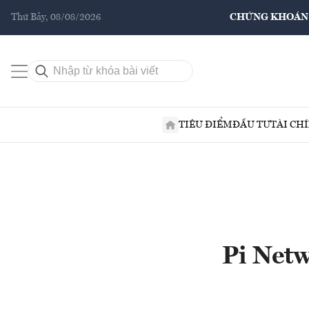
Thứ Bảy, 08/08/2026
CHỨNG KHOÁN
TIÊU ĐIỂM
ĐẦU TƯ
TÀI CH
Pi Net