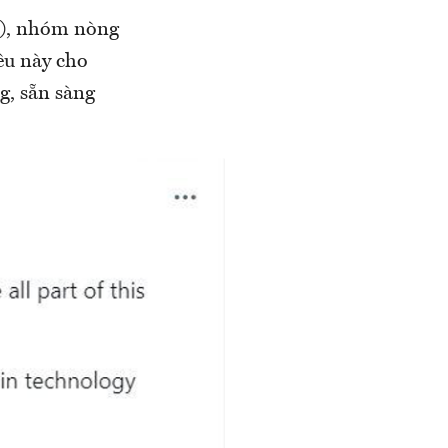
t), nhóm nòng
êu này cho
g, sẵn sàng