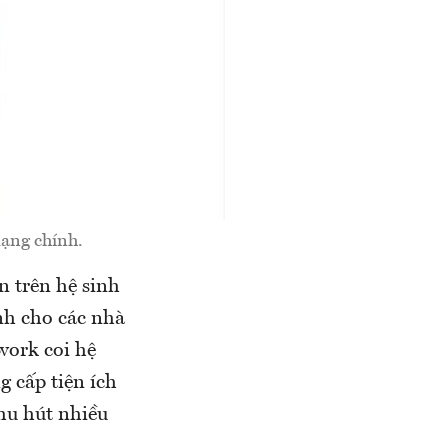
mạng chính.
n trên hệ sinh
nh cho các nhà
work coi hệ
g cấp tiện ích
hu hút nhiều