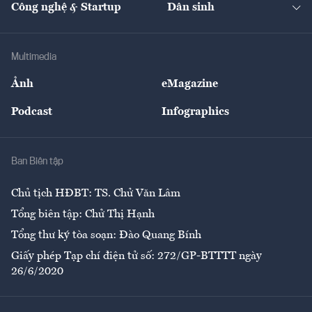
Công nghệ & Startup
Dân sinh
Tư vấn
Nông sản
Doanh nhân
Tư vấn Tiêu & Dùng
Infographics
Hạ tầng
Sức khỏe
Khung pháp lý
Doanh nghiệp
Địa phương
Thị trường
Bảo hiểm
Multimedia
Sự kiện
Nhân lực
Ảnh
eMagazine
Đẹp +
An sinh
Podcast
Infographics
Giải trí
Y tế
Nhà
Ban Biên tập
Ẩm thực
Chủ tịch HĐBT: TS. Chử Văn Lâm
Tổng biên tập: Chử Thị Hạnh
Tổng thư ký tòa soạn: Đào Quang Bính
Giấy phép Tạp chí điện tử số: 272/GP-BTTTT ngày
26/6/2020