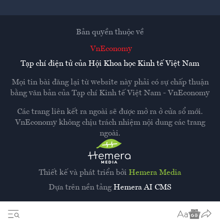
Bản quyền thuộc về
VnEconomy
Tạp chí điện tử của Hội Khoa học Kinh tế Việt Nam
Mọi tin bài đăng lại từ website này phải có sự chấp thuận
bằng văn bản của
Tạp chí Kinh tế Việt Nam - VnEconomy
Các trang liên kết ra ngoài sẽ được mở ra ở cửa sổ mới.
VnEconomy không chịu trách nhiệm nội dung các trang
ngoài.
Thiết kế và phát triển bởi
Hemera Media
Dựa trên nền tảng
Hemera AI CMS