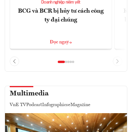
Doanh nghiệp niêm yết
BCG và BCR bị hủy tư cách công
Kh
ty đại chúng
ba
Đọc ngay
Multimedia
VnE TV
Podcast
Infographics
eMagazine