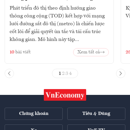
Phát triển đô thị theo định hướng giao
K
thông công cộng (TOD) kết hợp với mạng
V
lưới đường sắt đô thị (metro) là chiến lược
cốt lõi để giải quyết ùn tắc và tái cấu trúc
không gian. Mô hình này tập...
10
bài viết
Xem tất cả
2
1
2
3
4
Chứng khoán
Tiêu & Dùng