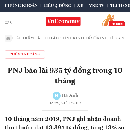
CHỨNG KHOÁN
TIÊU & DÙNG
XE
VNE TV
TECH CO
TIÊU ĐIỂM
ĐẦU TƯ
TÀI CHÍNH
KINH TẾ SỐ
KINH TẾ XANH
CHỨNG KHOÁN
PNJ báo lãi 935 tỷ đồng trong 10
tháng
Hà Anh
H
15:29, 21/11/2019
10 tháng năm 2019, PNJ ghi nhận doanh
thu thuần đạt 13.395 tỷ đồng, tăng 13% so