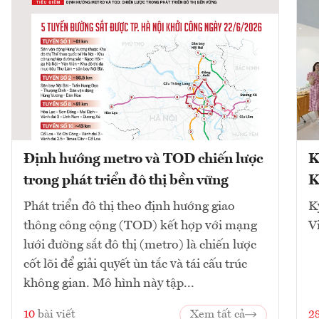
Định hướng metro và TOD chiến lược
K
trong phát triển đô thị bền vững
K
Phát triển đô thị theo định hướng giao
K
thông công cộng (TOD) kết hợp với mạng
V
lưới đường sắt đô thị (metro) là chiến lược
cốt lõi để giải quyết ùn tắc và tái cấu trúc
không gian. Mô hình này tập...
10
bài viết
Xem tất cả
2