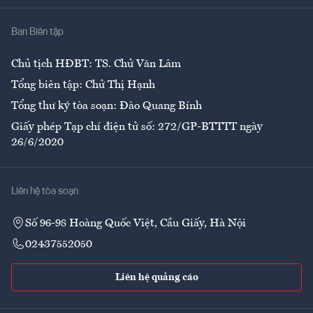
Nhà
Ban Biên tập
Ẩm thực
Chủ tịch HĐBT: TS. Chử Văn Lâm
Tổng biên tập: Chử Thị Hạnh
Tổng thư ký tòa soạn: Đào Quang Bính
Giấy phép Tạp chí điện tử số: 272/GP-BTTTT ngày
26/6/2020
Liên hệ tòa soạn
Số 96-98 Hoàng Quốc Việt, Cầu Giấy, Hà Nội
02437552050
Liên hệ quảng cáo