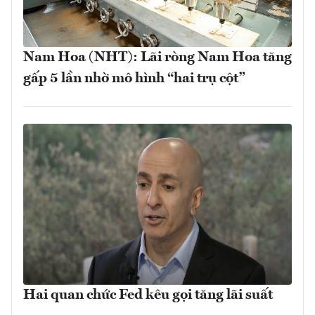
Nam Hoa (NHT): Lãi ròng Nam Hoa tăng
gấp 5 lần nhờ mô hình “hai trụ cột”
Hai quan chức Fed kêu gọi tăng lãi suất