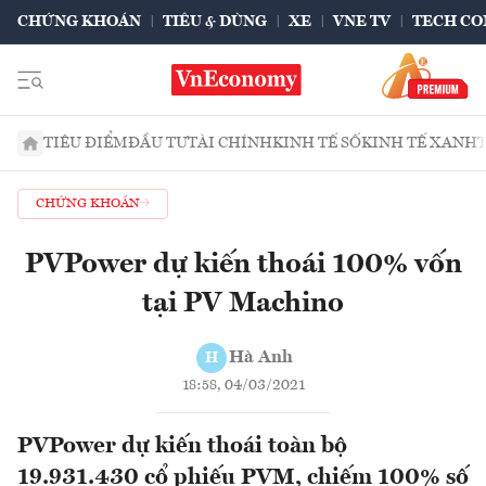
CHỨNG KHOÁN
TIÊU & DÙNG
XE
VNE TV
TECH CO
TIÊU ĐIỂM
ĐẦU TƯ
TÀI CHÍNH
KINH TẾ SỐ
KINH TẾ XANH
CHỨNG KHOÁN
PVPower dự kiến thoái 100% vốn
tại PV Machino
Hà Anh
H
18:58, 04/03/2021
PVPower dự kiến thoái toàn bộ
19.931.430 cổ phiếu PVM, chiếm 100% số