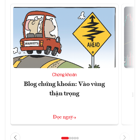
Chứng khoán
Blog chứng khoán: Vào vùng
V
thận trọng
ph
Đọc ngay