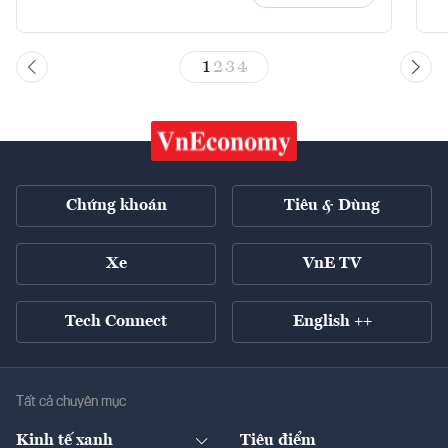
1
2
3
4
Chứng khoán
Tiêu & Dùng
Xe
VnE TV
Tech Connect
English ++
Tất cả chuyên mục
Kinh tế xanh
Tiêu điểm