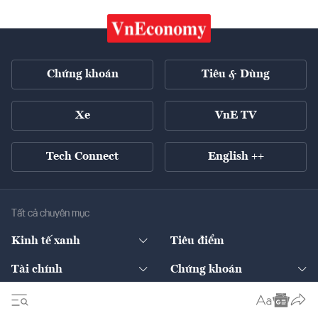
Chứng khoán
Tiêu & Dùng
Xe
VnE TV
Tech Connect
English ++
Tất cả chuyên mục
Kinh tế xanh
Tiêu điểm
Chuyển động xanh
Tài chính
Chứng khoán
Pháp lý
Ngân hàng
Doanh nghiệp niêm yết
Kinh tế số
Hạ tầng
Thương hiệu xanh
Thị trường vốn
Thị trường
Sản phẩm - Thị trường