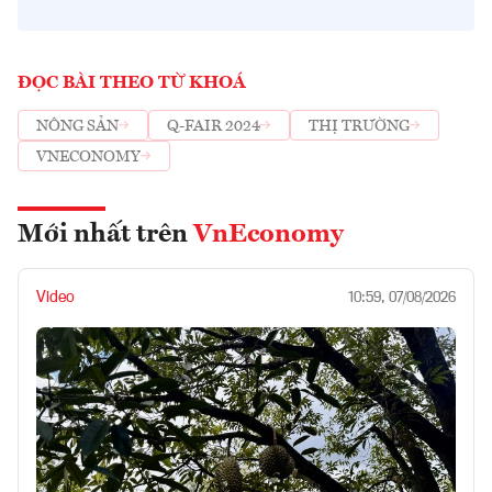
ĐỌC BÀI THEO TỪ KHOÁ
NÔNG SẢN
Q-FAIR 2024
THỊ TRƯỜNG
VNECONOMY
Mới nhất trên
VnEconomy
Video
10:59, 07/08/2026