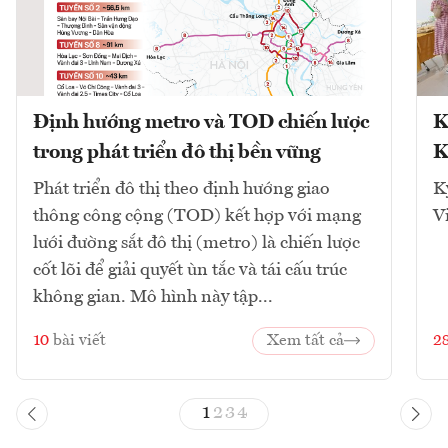
Định hướng metro và TOD chiến lược
K
trong phát triển đô thị bền vững
K
Phát triển đô thị theo định hướng giao
K
thông công cộng (TOD) kết hợp với mạng
V
lưới đường sắt đô thị (metro) là chiến lược
cốt lõi để giải quyết ùn tắc và tái cấu trúc
không gian. Mô hình này tập...
10
bài viết
Xem tất cả
2
1
2
3
4