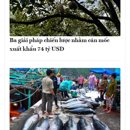
Ba giải pháp chiến lược nhằm cán mốc
xuất khẩu 74 tỷ USD