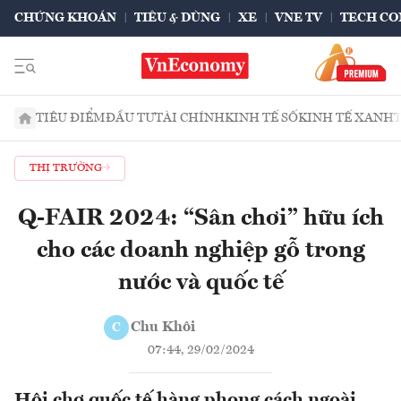
CHỨNG KHOÁN
TIÊU & DÙNG
XE
VNE TV
TECH CO
TIÊU ĐIỂM
ĐẦU TƯ
TÀI CHÍNH
KINH TẾ SỐ
KINH TẾ XANH
THỊ TRƯỜNG
Q-FAIR 2024: “Sân chơi” hữu ích
cho các doanh nghiệp gỗ trong
nước và quốc tế
Chu Khôi
C
07:44, 29/02/2024
Hội chợ quốc tế hàng phong cách ngoài