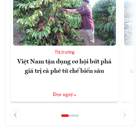
Thị trường
Việt Nam tận dụng cơ hội bứt phá
"H
giá trị cà phê từ chế biến sâu
nhì
Đọc ngay