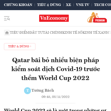
CHỨNG KHOÁN
TIÊU & DÙNG
XE
VNE TV
TECH CO
TIÊU ĐIỂM
ĐẦU TƯ
TÀI CHÍNH
KINH TẾ SỐ
KINH TẾ XANH
TIÊU & DÙNG
Qatar bãi bỏ nhiều biện pháp
kiểm soát dịch Covid-19 trước
thềm World Cup 2022
Tường Bách
T
09:45, 08/11/2022
World Cup 2022 sẽ là một trong những sự