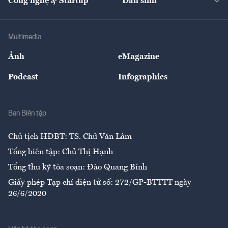
Công nghệ & Startup
Dân sinh
Tư vấn
Nông sản
Doanh nhân
Tư vấn Tiêu & Dùng
Infographics
Hạ tầng
Sức khỏe
Khung pháp lý
Doanh nghiệp
Địa phương
Thị trường
Bảo hiểm
Multimedia
Sự kiện
Nhân lực
Ảnh
eMagazine
Đẹp +
An sinh
Podcast
Infographics
Giải trí
Y tế
Nhà
Ban Biên tập
Ẩm thực
Chủ tịch HĐBT: TS. Chử Văn Lâm
Tổng biên tập: Chử Thị Hạnh
Tổng thư ký tòa soạn: Đào Quang Bính
Giấy phép Tạp chí điện tử số: 272/GP-BTTTT ngày
26/6/2020