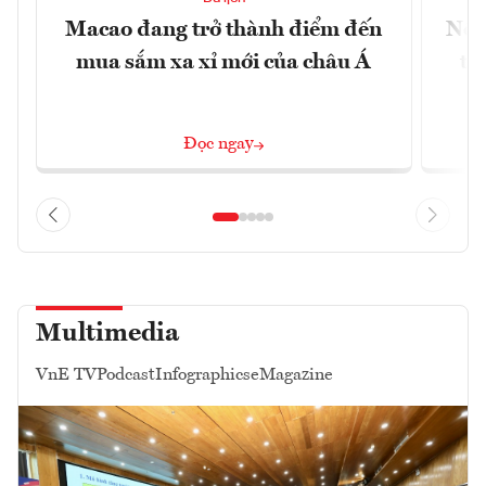
Macao đang trở thành điểm đến
Nền
mua sắm xa xỉ mới của châu Á
tr
Đọc ngay
Multimedia
VnE TV
Podcast
Infographics
eMagazine