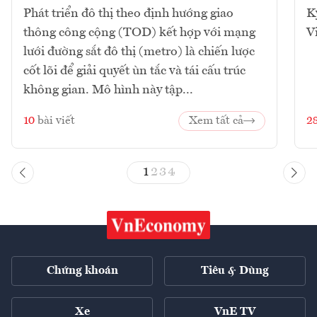
Phát triển đô thị theo định hướng giao
K
thông công cộng (TOD) kết hợp với mạng
V
lưới đường sắt đô thị (metro) là chiến lược
cốt lõi để giải quyết ùn tắc và tái cấu trúc
không gian. Mô hình này tập...
10
bài viết
Xem tất cả
2
1
2
3
4
Chứng khoán
Tiêu & Dùng
Xe
VnE TV