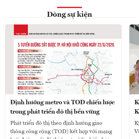
Dòng sự kiện
Định hướng metro và TOD chiến lược
K
trong phát triển đô thị bền vững
K
Phát triển đô thị theo định hướng giao
K
thông công cộng (TOD) kết hợp với mạng
V