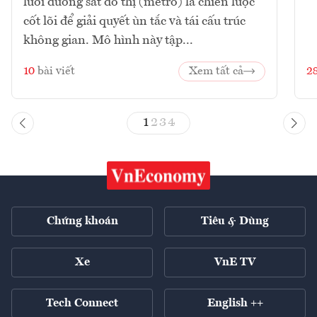
lưới đường sắt đô thị (metro) là chiến lược
cốt lõi để giải quyết ùn tắc và tái cấu trúc
không gian. Mô hình này tập...
10
bài viết
Xem tất cả
2
1
2
3
4
Chứng khoán
Tiêu & Dùng
Xe
VnE TV
Tech Connect
English ++