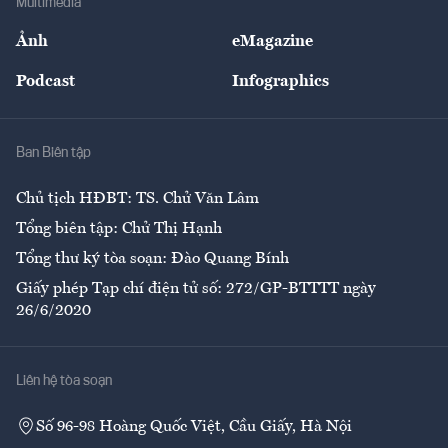
Multimedia
Sự kiện
Nhân lực
Ảnh
eMagazine
Đẹp +
An sinh
Podcast
Infographics
Giải trí
Y tế
Nhà
Ban Biên tập
Ẩm thực
Chủ tịch HĐBT: TS. Chử Văn Lâm
Tổng biên tập: Chử Thị Hạnh
Tổng thư ký tòa soạn: Đào Quang Bính
Giấy phép Tạp chí điện tử số: 272/GP-BTTTT ngày
26/6/2020
Liên hệ tòa soạn
Số 96-98 Hoàng Quốc Việt, Cầu Giấy, Hà Nội