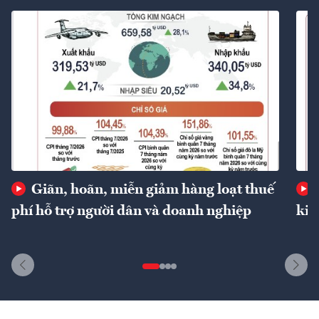
Giãn, hoãn, miễn giảm hàng loạt thuế
phí hỗ trợ người dân và doanh nghiệp
kin