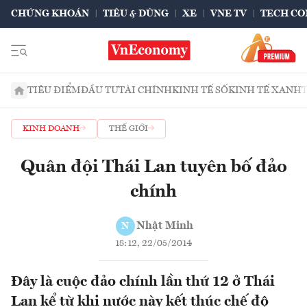
CHỨNG KHOÁN
TIÊU & DÙNG
XE
VNE TV
TECH CO
TIÊU ĐIỂM
ĐẦU TƯ
TÀI CHÍNH
KINH TẾ SỐ
KINH TẾ XANH
KINH DOANH
THẾ GIỚI
Quân đội Thái Lan tuyên bố đảo
chính
Nhật Minh
N
18:12, 22/05/2014
Đây là cuộc đảo chính lần thứ 12 ở Thái
Lan kể từ khi nước này kết thúc chế độ