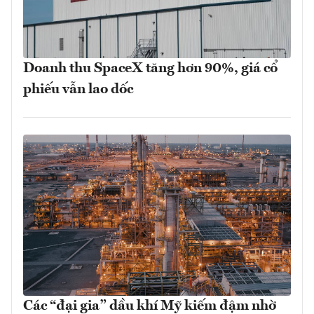
Doanh thu SpaceX tăng hơn 90%, giá cổ
phiếu vẫn lao dốc
Các “đại gia” dầu khí Mỹ kiếm đậm nhờ