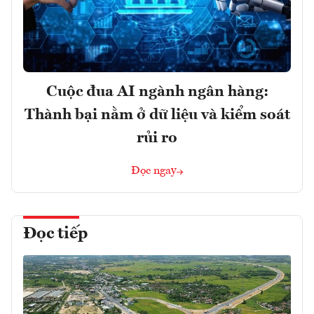
Cuộc đua AI ngành ngân hàng:
Thành bại nằm ở dữ liệu và kiểm soát
rủi ro
Đọc ngay
Đọc tiếp