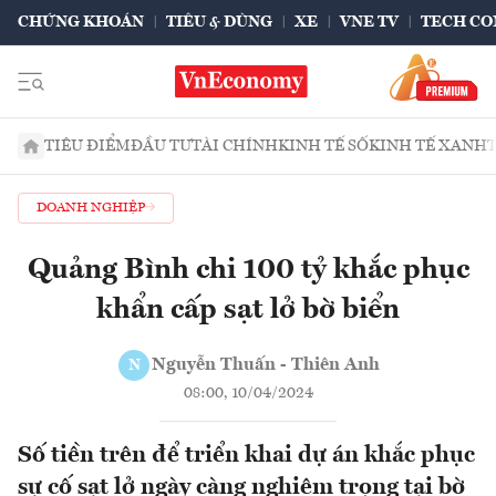
CHỨNG KHOÁN
TIÊU & DÙNG
XE
VNE TV
TECH CO
TIÊU ĐIỂM
ĐẦU TƯ
TÀI CHÍNH
KINH TẾ SỐ
KINH TẾ XANH
DOANH NGHIỆP
Quảng Bình chi 100 tỷ khắc phục
khẩn cấp sạt lở bờ biển
Nguyễn Thuấn - Thiên Anh
N
08:00, 10/04/2024
Số tiền trên để triển khai dự án khắc phục
sự cố sạt lở ngày càng nghiêm trọng tại bờ