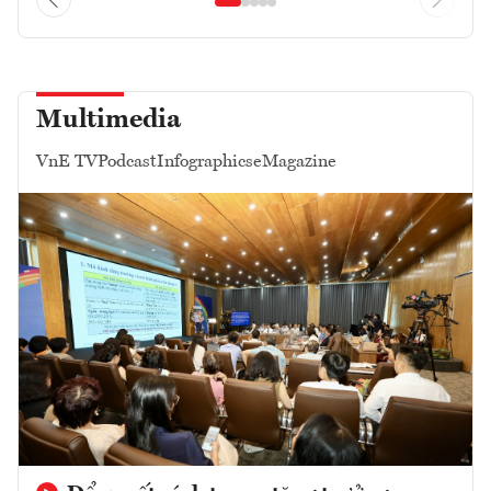
Multimedia
VnE TV
Podcast
Infographics
eMagazine