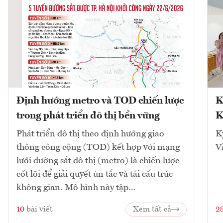
Định hướng metro và TOD chiến lược
K
trong phát triển đô thị bền vững
K
Phát triển đô thị theo định hướng giao
K
thông công cộng (TOD) kết hợp với mạng
V
lưới đường sắt đô thị (metro) là chiến lược
cốt lõi để giải quyết ùn tắc và tái cấu trúc
không gian. Mô hình này tập...
10
bài viết
Xem tất cả
2