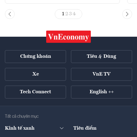
1
2
3
4
Chứng khoán
Tiêu & Dùng
Xe
VnE TV
Tech Connect
English ++
Tất cả chuyên mục
Kinh tế xanh
Tiêu điểm
Chuyển động xanh