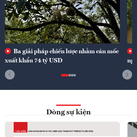
Ba giải pháp chiến lược nhằm cán mốc
xuất khẩu 74 tỷ USD
ngu
Dòng sự kiện