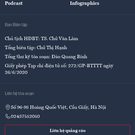
Podcast
Infographics
Giải trí
Y tế
Nhà
Ban Biên tập
Ẩm thực
Chủ tịch HĐBT: TS. Chử Văn Lâm
Tổng biên tập: Chử Thị Hạnh
Tổng thư ký tòa soạn: Đào Quang Bính
Giấy phép Tạp chí điện tử số: 272/GP-BTTTT ngày
26/6/2020
Liên hệ tòa soạn
Số 96-98 Hoàng Quốc Việt, Cầu Giấy, Hà Nội
02437552050
Liên hệ quảng cáo