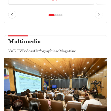
Multimedia
VnE TV
Podcast
Infographics
eMagazine