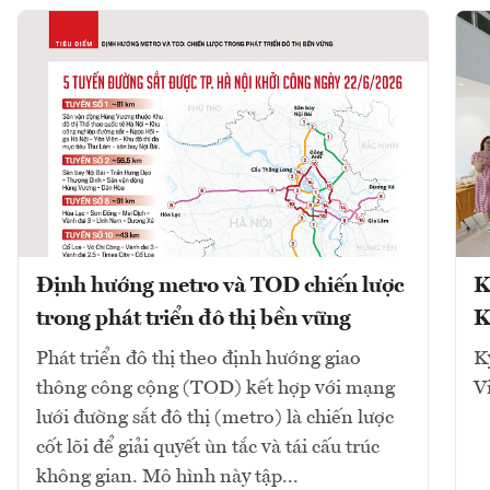
Định hướng metro và TOD chiến lược
K
trong phát triển đô thị bền vững
K
Phát triển đô thị theo định hướng giao
K
thông công cộng (TOD) kết hợp với mạng
V
lưới đường sắt đô thị (metro) là chiến lược
cốt lõi để giải quyết ùn tắc và tái cấu trúc
không gian. Mô hình này tập...