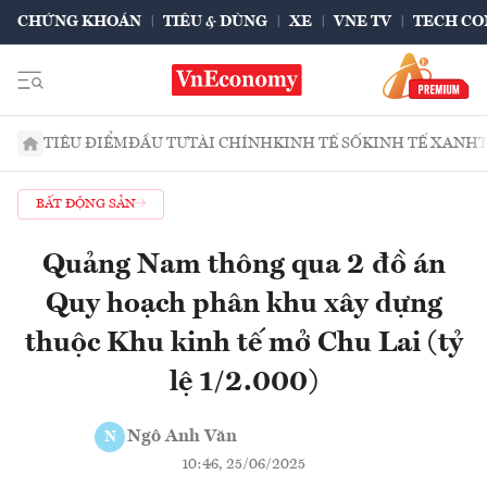
CHỨNG KHOÁN
TIÊU & DÙNG
XE
VNE TV
TECH CO
TIÊU ĐIỂM
ĐẦU TƯ
TÀI CHÍNH
KINH TẾ SỐ
KINH TẾ XANH
BẤT ĐỘNG SẢN
Quảng Nam thông qua 2 đồ án
Quy hoạch phân khu xây dựng
thuộc Khu kinh tế mở Chu Lai (tỷ
lệ 1/2.000)
Ngô Anh Văn
N
10:46, 25/06/2025