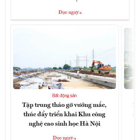
Đọc ngay
Bất động sản
Tập trung tháo gỡ vướng mắc,
Xâ
thúc đẩy triển khai Khu công
nâ
nghệ cao sinh học Hà Nội
Đọc ngay