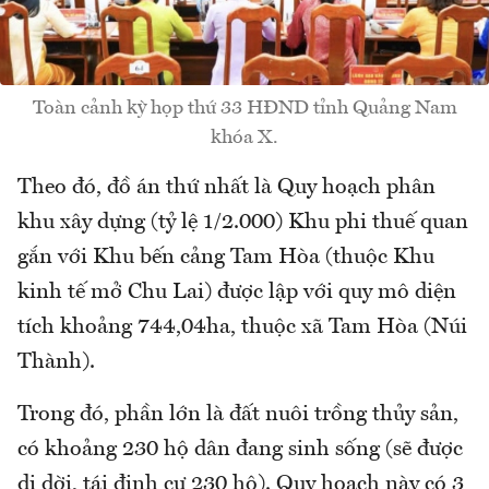
Toàn cảnh kỳ họp thứ 33 HĐND tỉnh Quảng Nam
khóa X.
Theo đó, đồ án thứ nhất là Quy hoạch phân
khu xây dựng (tỷ lệ 1/2.000) Khu phi thuế quan
gắn với Khu bến cảng Tam Hòa (thuộc Khu
kinh tế mở Chu Lai) được lập với quy mô diện
tích khoảng 744,04ha, thuộc xã Tam Hòa (Núi
Thành).
Trong đó, phần lớn là đất nuôi trồng thủy sản,
có khoảng 230 hộ dân đang sinh sống (sẽ được
di dời, tái định cư 230 hộ). Quy hoạch này có 3