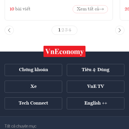
10
bài viết
Xem tất cả
2
1
2
3
4
Chứng khoán
Tiêu & Dùng
Xe
VnE TV
Tech Connect
English ++
Tất cả chuyên mục