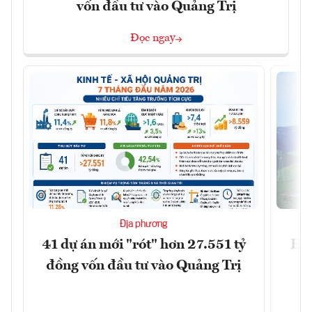
vốn đầu tư vào Quảng Trị
Đọc ngay
Địa phương
41 dự án mới "rót" hơn 27.551 tỷ
Hà 
đồng vốn đầu tư vào Quảng Trị
4 