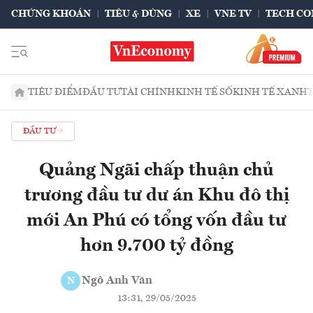
CHỨNG KHOÁN
TIÊU & DÙNG
XE
VNE TV
TECH CO
TIÊU ĐIỂM
ĐẦU TƯ
TÀI CHÍNH
KINH TẾ SỐ
KINH TẾ XANH
ĐẦU TƯ
Quảng Ngãi chấp thuận chủ
trương đầu tư dư án Khu đô thị
mới An Phú có tổng vốn đầu tư
hơn 9.700 tỷ đồng
Ngô Anh Văn
N
13:31, 29/05/2025