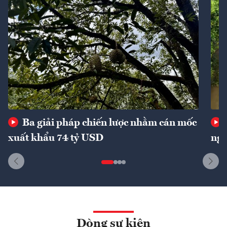
Ba giải pháp chiến lược nhằm cán mốc
xuất khẩu 74 tỷ USD
ngu
Dòng sự kiện