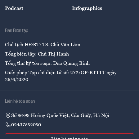
Đẹp +
An sinh
Podcast
Infographics
Giải trí
Y tế
Nhà
Ban Biên tập
Ẩm thực
Chủ tịch HĐBT: TS. Chử Văn Lâm
Tổng biên tập: Chử Thị Hạnh
Tổng thư ký tòa soạn: Đào Quang Bính
Giấy phép Tạp chí điện tử số: 272/GP-BTTTT ngày
26/6/2020
Liên hệ tòa soạn
Số 96-98 Hoàng Quốc Việt, Cầu Giấy, Hà Nội
02437552050