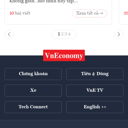
không gian. Mô hình này tập...
10
bài viết
Xem tất cả
2
1
2
3
4
Chứng khoán
Tiêu & Dùng
Xe
VnE TV
Tech Connect
English ++