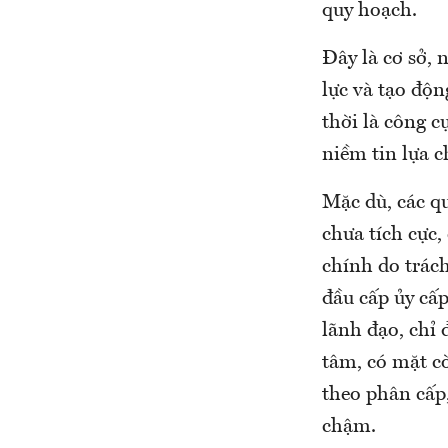
quy hoạch.
Đây là cơ sở,
lực và tạo độn
thời là công c
niềm tin lựa 
Mặc dù, các q
chưa tích cực
chính do trác
đầu cấp ủy cấ
lãnh đạo, chỉ 
tâm, có mặt c
theo phân cấp,
chậm.