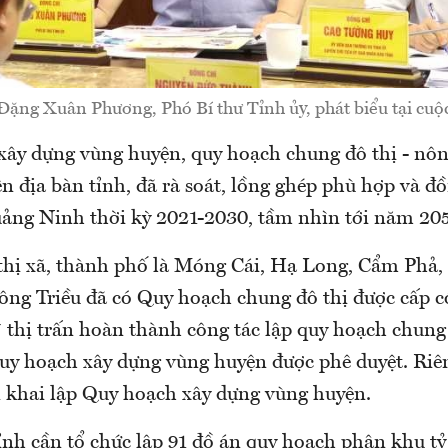
ặng Xuân Phương, Phó Bí thư Tỉnh ủy, phát biểu tại cuộ
xây dựng vùng huyện, quy hoạch chung đô thị - nôn
n địa bàn tỉnh, đã rà soát, lồng ghép phù hợp và đ
ảng Ninh thời kỳ 2021-2030, tầm nhìn tới năm 20
 thị xã, thành phố là Móng Cái, Hạ Long, Cẩm Phả,
ng Triều đã có Quy hoạch chung đô thị được cấp 
 thị trấn hoàn thành công tác lập quy hoạch chung 
uy hoạch xây dựng vùng huyện được phê duyệt. Riê
n khai lập Quy hoạch xây dựng vùng huyện.
ỉnh cần tổ chức lập 91 đồ án quy hoạch phân khu tỷ