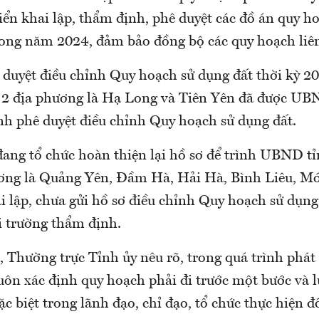
riển khai lập, thẩm định, phê duyệt các đồ án quy 
ong năm 2024, đảm bảo đồng bộ các quy hoạch liê
ê duyệt điều chỉnh Quy hoạch sử dụng đất thời kỳ 2
 2 địa phương là Hạ Long và Tiên Yên đã được UB
nh phê duyệt điều chỉnh Quy hoạch sử dụng đất.
đang tổ chức hoàn thiện lại hồ sơ để trình UBND tỉ
ơng là Quảng Yên, Đầm Hà, Hải Hà, Bình Liêu, M
i lập, chưa gửi hồ sơ điều chỉnh Quy hoạch sử dụng
 trường thẩm định.
 Thường trực Tỉnh ủy nêu rõ, trong quá trình phát 
ôn xác định quy hoạch phải đi trước một bước và 
c biệt trong lãnh đạo, chỉ đạo, tổ chức thực hiện đố