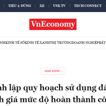
TIÊU & DÙNG
XE
VNE TV
TECH CONNECT
ÍNH
KINH TẾ SỐ
KINH TẾ XANH
THỊ TRƯỜNG
DOANH NGHIỆP
BẤT
DÂN SINH
h lập quy hoạch sử dụng đấ
h giá mức độ hoàn thành cô