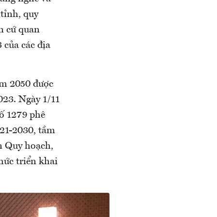
 tỉnh, quy
n cứ quan
 của các địa
ăm 2050 được
023. Ngày 1/11
ố 1279 phê
021-2030, tầm
n Quy hoạch,
hức triển khai