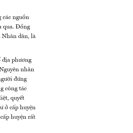
g các nguồn
ừa qua. Đồng
a Nhân dân, là
ố địa phương
. Nguyên nhân
người đứng
g công tác
iệt, quyết
tư ở cấp huyện
 cấp huyện rất