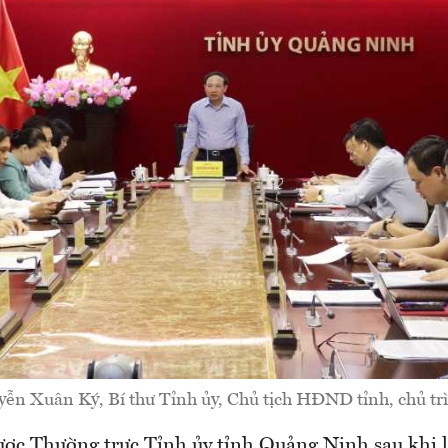
ễn Xuân Ký, Bí thư Tỉnh ủy, Chủ tịch HĐND tỉnh, chủ trì
ược Thường trực Tỉnh ủy tỉnh Quảng Ninh sau khi 