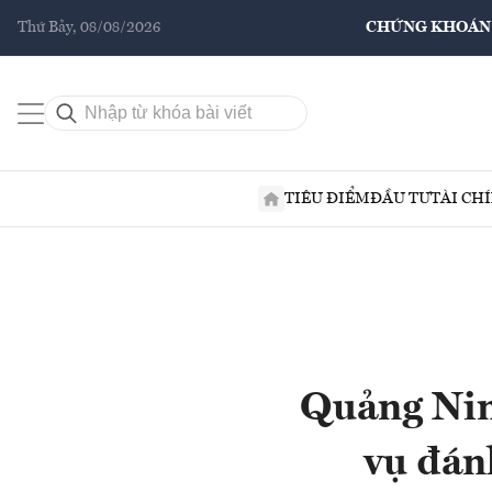
Thứ Bảy, 08/08/2026
CHỨNG KHOÁN
TIÊU ĐIỂM
ĐẦU TƯ
TÀI CH
Quảng Nin
vụ đán