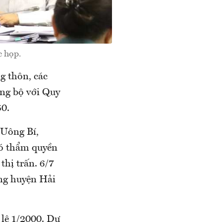
c họp.
g thôn, các
ồng bộ với Quy
50.
 Uông Bí,
có thẩm quyền
thị trấn. 6/7
ng huyện Hải
 lệ 1/2000. Dự