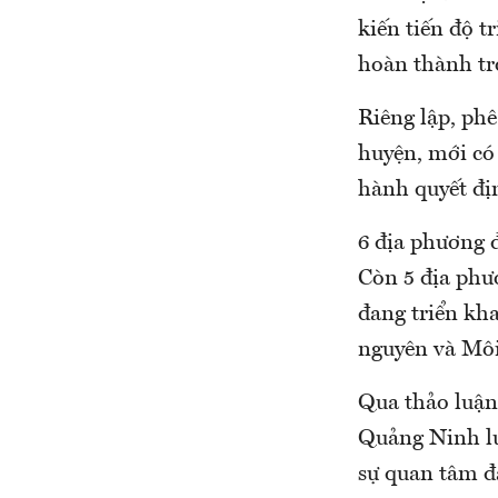
kiến tiến độ t
hoàn thành tr
Riêng lập, ph
huyện, mới có
hành quyết đị
6 địa phương 
Còn 5 địa phư
đang triển kha
nguyên và Môi
Qua thảo luận,
Quảng Ninh lu
sự quan tâm đặ