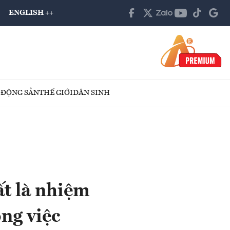
ENGLISH ++
 ĐỘNG SẢN
THẾ GIỚI
DÂN SINH
t là nhiệm
ng việc