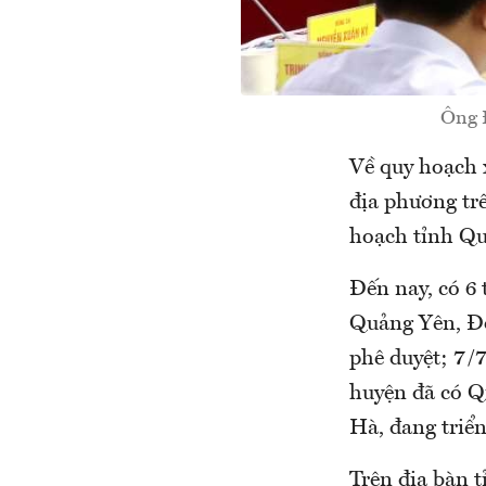
Ông Đ
Về quy hoạch 
địa phương trê
hoạch tỉnh Qu
Đến nay, có 6
Quảng Yên, Đô
phê duyệt; 7/7
huyện đã có Q
Hà, đang triể
Trên địa bàn t