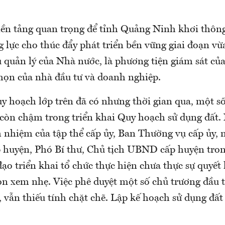
 nền tảng quan trọng để tỉnh Quảng Ninh khơi thôn
g lực cho thúc đẩy phát triển bền vững giai đoạn v
ụ quản lý của Nhà nước, là phương tiện giám sát củ
chọn của nhà đầu tư và doanh nghiệp.
uy hoạch lớp trên đã có nhưng thời gian qua, một s
, còn chậm trong triển khai Quy hoạch sử dụng đất
h nhiệm của tập thể cấp ủy, Ban Thường vụ cấp ủy, 
p huyện, Phó Bí thư, Chủ tịch UBND cấp huyện tron
đạo triển khai tổ chức thực hiện chưa thực sự quyết l
òn xem nhẹ. Việc phê duyệt một số chủ trương đầu 
 vẫn thiếu tính chặt chẽ. Lập kế hoạch sử dụng đất