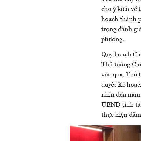
cho ý kiến về 
hoạch thành p
trọng đánh gi
phương.
Quy hoạch tỉn
Thủ tướng Chí
vừa qua, Thủ 
duyệt Kế hoạc
nhìn đến năm 
UBND tỉnh tập 
thực hiện đảm