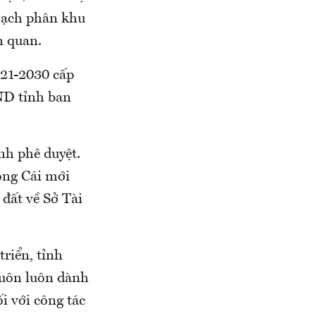
hoạch phân khu
n quan.
021-2030 cấp
ND tỉnh ban
nh phê duyệt.
óng Cái mới
 đất về Sở Tài
triển, tỉnh
luôn luôn dành
i với công tác