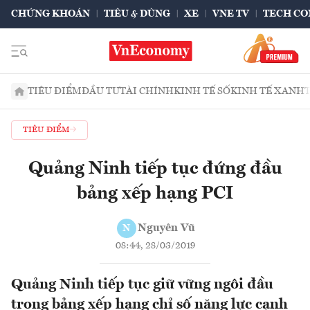
CHỨNG KHOÁN
TIÊU & DÙNG
XE
VNE TV
TECH CO
TIÊU ĐIỂM
ĐẦU TƯ
TÀI CHÍNH
KINH TẾ SỐ
KINH TẾ XANH
TIÊU ĐIỂM
Quảng Ninh tiếp tục đứng đầu
bảng xếp hạng PCI
Nguyên Vũ
N
08:44, 28/03/2019
Quảng Ninh tiếp tục giữ vững ngôi đầu
trong bảng xếp hạng chỉ số năng lực cạnh