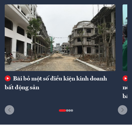
Bãi bỏ một số điều kiện kinh doanh
bất động sản
nôn
bất