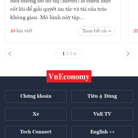
lưới đường sắt đô thị (metro) là chiến lược
cốt lõi để giải quyết ùn tắc và tái cấu trúc
không gian. Mô hình này tập...
10
bài viết
Xem tất cả
2
1
2
3
4
Chứng khoán
Tiêu & Dùng
Xe
VnE TV
Tech Connect
English ++