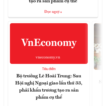
tạo ra sản phẩm cụ thể
Đọc ngay
Tiêu điểm
Bộ trưởng Lê Hoài Trung: Sau
Siế
Hội nghị Ngoại giao lần thứ 33,
phải khẩn trương tạo ra sản
phẩm cụ thể