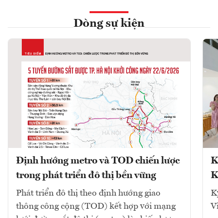
Dòng sự kiện
Định hướng metro và TOD chiến lược
K
trong phát triển đô thị bền vững
K
Phát triển đô thị theo định hướng giao
K
thông công cộng (TOD) kết hợp với mạng
V