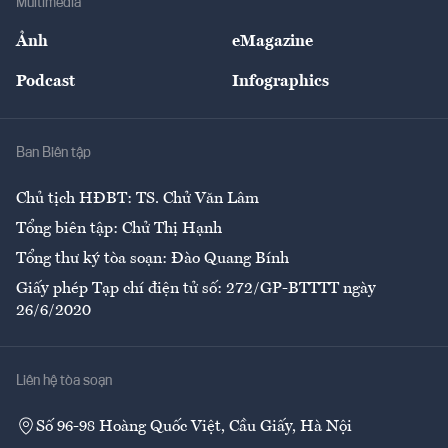
Multimedia
Sự kiện
Nhân lực
Ảnh
eMagazine
Đẹp +
An sinh
Podcast
Infographics
Giải trí
Y tế
Nhà
Ban Biên tập
Ẩm thực
Chủ tịch HĐBT: TS. Chử Văn Lâm
Tổng biên tập: Chử Thị Hạnh
Tổng thư ký tòa soạn: Đào Quang Bính
Giấy phép Tạp chí điện tử số: 272/GP-BTTTT ngày
26/6/2020
Liên hệ tòa soạn
Số 96-98 Hoàng Quốc Việt, Cầu Giấy, Hà Nội