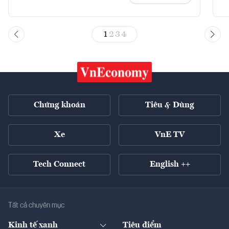
1
2
3
4
Chứng khoán
Tiêu & Dùng
Xe
VnE TV
Tech Connect
English ++
Tất cả chuyên mục
Kinh tế xanh
Tiêu điểm