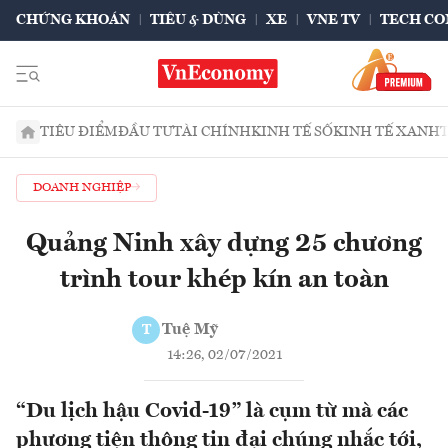
CHỨNG KHOÁN
TIÊU & DÙNG
XE
VNE TV
TECH CO
TIÊU ĐIỂM
ĐẦU TƯ
TÀI CHÍNH
KINH TẾ SỐ
KINH TẾ XANH
DOANH NGHIỆP
Quảng Ninh xây dựng 25 chương
trình tour khép kín an toàn
Tuệ Mỹ
T
14:26, 02/07/2021
“Du lịch hậu Covid-19” là cụm từ mà các
phương tiện thông tin đại chúng nhắc tới,