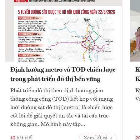
Định hướng metro và TOD chiến lược
K
trong phát triển đô thị bền vững
K
Phát triển đô thị theo định hướng giao
K
thông công cộng (TOD) kết hợp với mạng
V
lưới đường sắt đô thị (metro) là chiến lược
cốt lõi để giải quyết ùn tắc và tái cấu trúc
không gian. Mô hình này tập...
10
bài viết
Xem tất cả
2