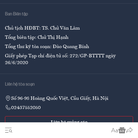
Nhà
Ban Biên tập
Ẩm thực
Chủ tịch HĐBT: TS. Chử Văn Lâm
Tổng biên tập: Chử Thị Hạnh
Tổng thư ký tòa soạn: Đào Quang Bính
Giấy phép Tạp chí điện tử số: 272/GP-BTTTT ngày
26/6/2020
Liên hệ tòa soạn
Số 96-98 Hoàng Quốc Việt, Cầu Giấy, Hà Nội
02437552050
Liên hệ quảng cáo