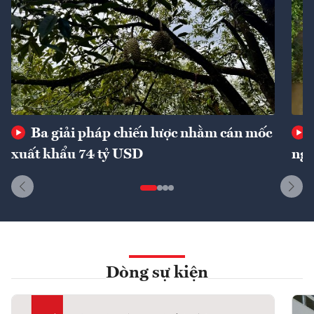
Ba giải pháp chiến lược nhằm cán mốc
xuất khẩu 74 tỷ USD
ngu
Dòng sự kiện