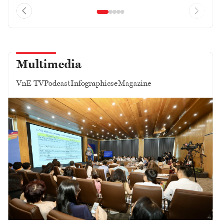
Multimedia
VnE TV
Podcast
Infographics
eMagazine