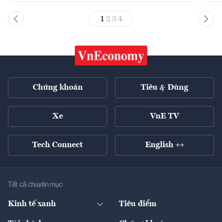
1
2
3
4
Chứng khoán
Tiêu & Dùng
Xe
VnE TV
Tech Connect
English ++
Tất cả chuyên mục
Kinh tế xanh
Tiêu điểm
Chuyển động xanh