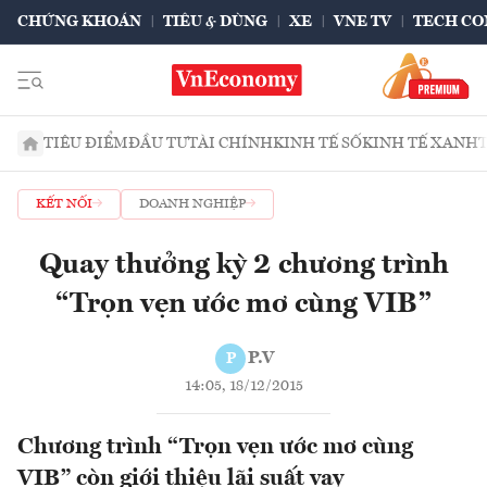
CHỨNG KHOÁN
TIÊU & DÙNG
XE
VNE TV
TECH CO
TIÊU ĐIỂM
ĐẦU TƯ
TÀI CHÍNH
KINH TẾ SỐ
KINH TẾ XANH
KẾT NỐI
DOANH NGHIỆP
Quay thưởng kỳ 2 chương trình
“Trọn vẹn ước mơ cùng VIB”
P.V
P
14:05, 18/12/2015
Chương trình “Trọn vẹn ước mơ cùng
VIB” còn giới thiệu lãi suất vay