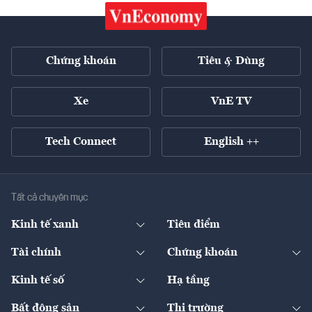
Chứng khoán
Tiêu & Dùng
Xe
VnE TV
Tech Connect
English ++
Tất cả chuyên mục
Kinh tế xanh
Tiêu điểm
Chuyển động xanh
Tài chính
Chứng khoán
Pháp lý
Ngân hàng
Doanh nghiệp niêm yết
Kinh tế số
Hạ tầng
Thương hiệu xanh
Thị trường vốn
Thị trường
Sản phẩm - Thị trường
Bất động sản
Thị trường