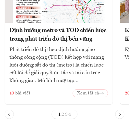
Định hướng metro và TOD chiến lược
K
trong phát triển đô thị bền vững
K
Phát triển đô thị theo định hướng giao
K
thông công cộng (TOD) kết hợp với mạng
V
lưới đường sắt đô thị (metro) là chiến lược
cốt lõi để giải quyết ùn tắc và tái cấu trúc
không gian. Mô hình này tập...
10
bài viết
Xem tất cả
2
1
2
3
4