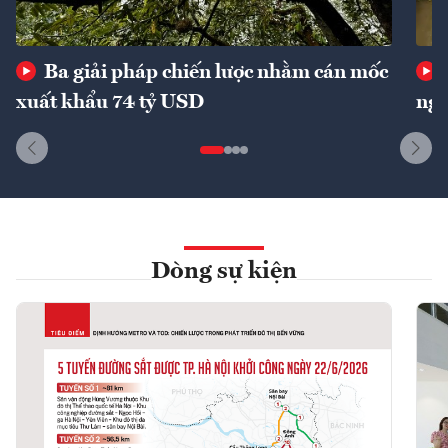
Ba giải pháp chiến lược nhằm cán mốc
xuất khẩu 74 tỷ USD
ngu
Dòng sự kiện