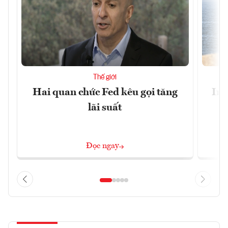
Thế giới
Hai quan chức Fed kêu gọi tăng
Ira
lãi suất
Đọc ngay