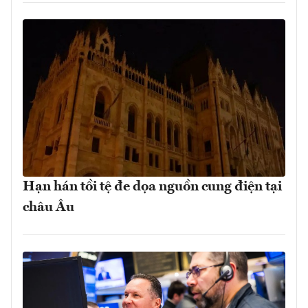
Hạn hán tồi tệ đe dọa nguồn cung điện tại
châu Âu