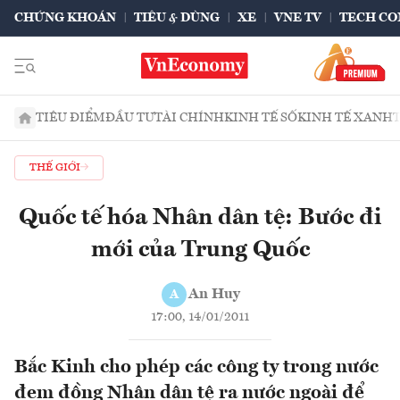
CHỨNG KHOÁN
TIÊU & DÙNG
XE
VNE TV
TECH CO
TIÊU ĐIỂM
ĐẦU TƯ
TÀI CHÍNH
KINH TẾ SỐ
KINH TẾ XANH
THẾ GIỚI
Quốc tế hóa Nhân dân tệ: Bước đi
mới của Trung Quốc
An Huy
A
17:00, 14/01/2011
Bắc Kinh cho phép các công ty trong nước
đem đồng Nhân dân tệ ra nước ngoài để