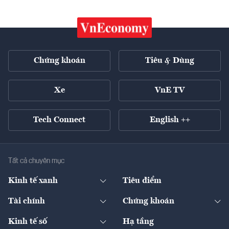
Chứng khoán
Tiêu & Dùng
Xe
VnE TV
Tech Connect
English ++
Tất cả chuyên mục
Kinh tế xanh
Tiêu điểm
Chuyển động xanh
Tài chính
Chứng khoán
Pháp lý
Ngân hàng
Doanh nghiệp niêm yết
Kinh tế số
Hạ tầng