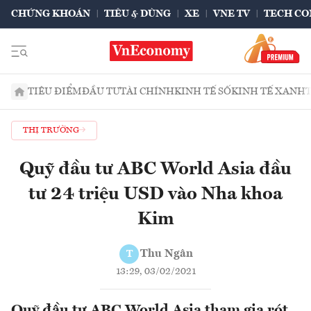
CHỨNG KHOÁN
TIÊU & DÙNG
XE
VNE TV
TECH CO
TIÊU ĐIỂM
ĐẦU TƯ
TÀI CHÍNH
KINH TẾ SỐ
KINH TẾ XANH
THỊ TRƯỜNG
Quỹ đầu tư ABC World Asia đầu
tư 24 triệu USD vào Nha khoa
Kim
Thu Ngân
T
13:29, 03/02/2021
Quỹ đầu tư ABC World Asia tham gia rót