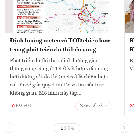
Định hướng metro và TOD chiến lược
K
trong phát triển đô thị bền vững
K
Phát triển đô thị theo định hướng giao
K
thông công cộng (TOD) kết hợp với mạng
V
lưới đường sắt đô thị (metro) là chiến lược
cốt lõi để giải quyết ùn tắc và tái cấu trúc
không gian. Mô hình này tập...
10
bài viết
Xem tất cả
2
1
2
3
4