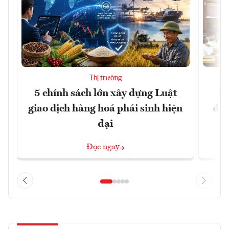
Thị trường
5 chính sách lớn xây dựng Luật
Đổ
giao dịch hàng hoá phái sinh hiện
đột
đại
Đọc ngay